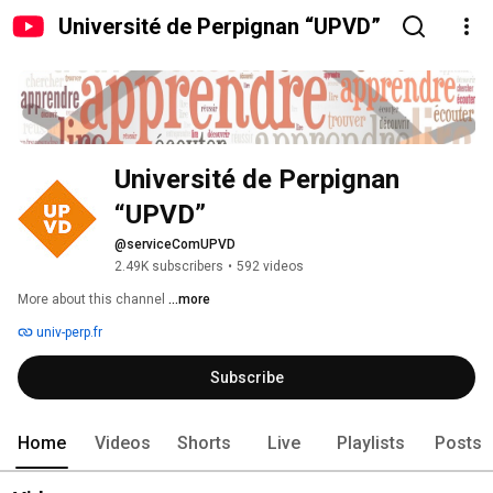
Université de Perpignan “UPVD”
Université de Perpignan 
“UPVD”
@serviceComUPVD
2.49K subscribers
•
592 videos
More about this channel
...more
univ-perp.fr
Subscribe
Home
Videos
Shorts
Live
Playlists
Posts