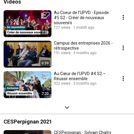
Videos
Au Coeur de l'UPVD - Episode
#5 S2 - Créer de nouveaux
souvenirs
127 views
1 month ago
7:38
Campus des entreprises 2026 -
rétrospective
151 views
3 months ago
0:59
Au Cœur de l'UPVD #4 S2 –
Réussir ensemble
322 views
3 months ago
7:20
CESPerpignan 2021
CESPerpignan - Sylvain Chatry