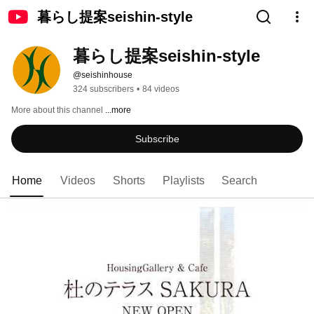
暮らし提案seishin-style
暮らし提案seishin-style
@seishinhouse
324 subscribers
•
84 videos
More about this channel
...more
Subscribe
Home
Videos
Shorts
Playlists
Search