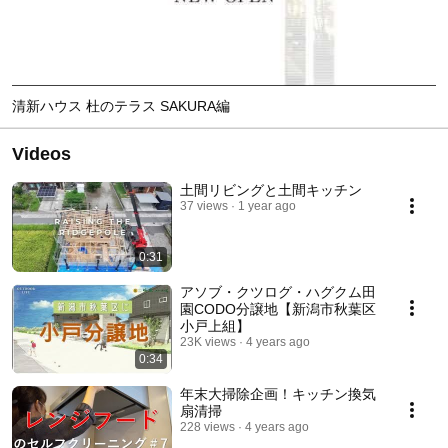
清新ハウス 杜のテラス SAKURA編
Videos
土間リビングと土間キッチン
37 views
1 year ago
0:31
アソブ・クツログ・ハグクム田
園CODO分譲地【新潟市秋葉区
小戸上組】
23K views
4 years ago
0:34
年末大掃除企画！キッチン換気
扇清掃
228 views
4 years ago