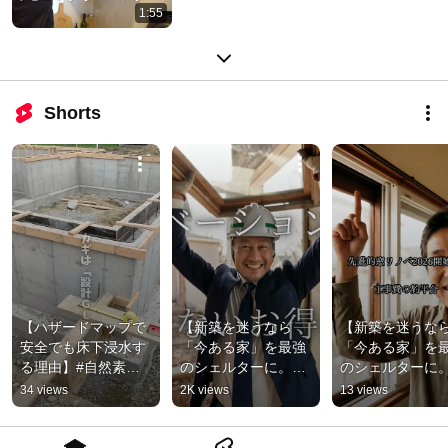
1:55
Shorts
【ハザードマップで
【新築を迷うなら
【新築を迷うな
安全でも床下浸水す
「今ある家」を最強
「今ある家」を
る理由】#自然素材
のシェルターに。窓
のシェルターに
の家 #住宅メンテナ
リノベ2026開始】#
リノベ2026開始
34 views
2K views
13 views
ンス #住宅リノベー
注文住宅 #自然素材
#新潟の家 #家選
ション #住宅リフォ
の家 #住宅メンテナ
注文住宅 #新潟
ーム
ンス #住宅リノベー
務店 #自然素材