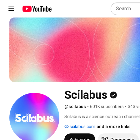
Scilabus
@scilabus
•
601K subscribers
•
343 v
Scilabus is a science outreach channel
discoveries and explanation are given to
scilabus.com
and 5 more links
Subscribe
Community