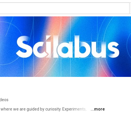
ideos
 where we are guided by curiosity. Experiments, 
...more
 build a new insight into science ! 