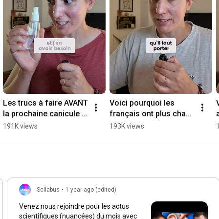
Les trucs à faire AVANT 
Voici pourquoi les 
la prochaine canicule 
français ont plus chaud 
(oui il y en aura une)
que les autres... à mon 
191K views
193K views
avis
Scilabus
•
1 year ago (edited)
Venez nous rejoindre pour les actus
scientifiques (nuancées) du mois avec