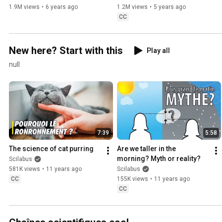
Major Mouvement
1.9M views
•
6 years ago
1.2M views
•
5 years ago
CC
New here? Start with this
Play all
null
7:39
5:58
The science of cat purring
Are we taller in the 
morning? Myth or reality?
Scilabus
581K views
•
11 years ago
Scilabus
CC
155K views
•
11 years ago
CC