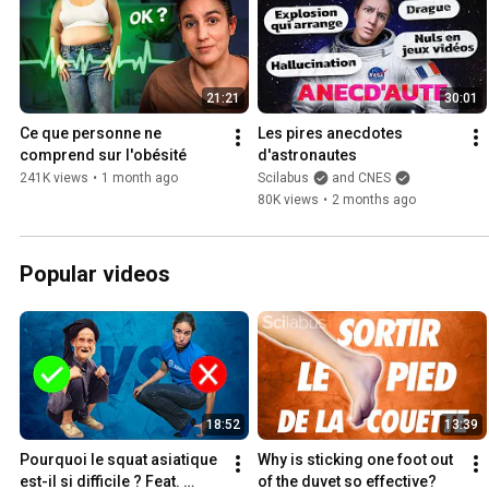
21:21
30:01
Ce que personne ne 
Les pires anecdotes 
comprend sur l'obésité
d'astronautes
241K views
•
1 month ago
Scilabus
and CNES
80K views
•
2 months ago
Popular videos
18:52
13:39
Pourquoi le squat asiatique 
Why is sticking one foot out 
est-il si difficile ? Feat. 
of the duvet so effective?