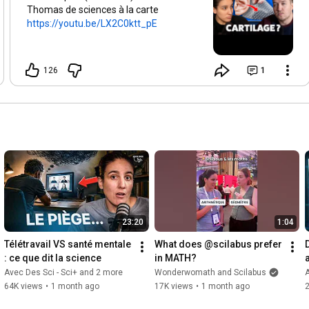
Thomas de sciences à la carte
https://youtu.be/LX2C0ktt_pE
126
1
23:20
1:04
Télétravail VS santé mentale 
What does @scilabus prefer 
D
: ce que dit la science
in MATH?
Avec Des Sci - Sci+ and 2 more
Wonderwomath and Scilabus
A
64K views
•
1 month ago
17K views
•
1 month ago