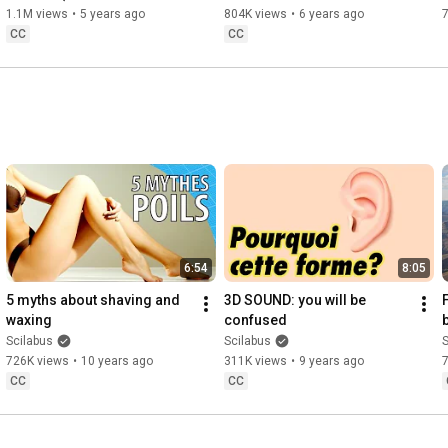
02:24
one out there). Ft. Nota Bene
1.1M views
•
5 years ago
804K views
•
6 years ago
03:20
CC
CC
04:35
07:46
09:44
10:42
12:57
14:03
15:23
18:06
19:46
22:20
25:45
 Posez vos questions !

6:54
8:05
SOURCES (il y en a trop alors je vous mets un lien vers ma 
5 myths about shaving and 
3D SOUND: you will be 
waxing
confused
https://www.zotero.org/groups/6327301...
Scilabus
Scilabus
S
726K views
•
10 years ago
311K views
•
9 years ago
CC
CC