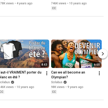
778K views
•
4 years ago
746K views
•
10 years ago
CC
8:43
6:05
Faut-il VRAIMENT porter du 
Can we all become an 
blanc en été ?
Olympian?
cilabus
Scilabus
746K views
•
10 years ago
98K views
•
9 years ago
CC
CC