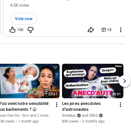
4.5K votes
Vote now
100
13
27:47
30:01
'où vient notre sensibilité 
Les pires anecdotes 
aux baillements ? 🥱
d'astronautes
vec Des Sci - Sci+ and 2 more
Scilabus
and CNES
23K views
•
1 month ago
80K views
•
2 months ago