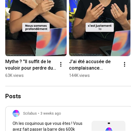
Mythe ? "Il suffit de le 
J'ai été accusée de 
vouloir pour perdre du 
complaisance...
poids"
63K views
144K views
Posts
Scilabus
•
3 weeks ago
Oh les coquinous que vous êtes ! Vous
avez fait passer la barre des 600k