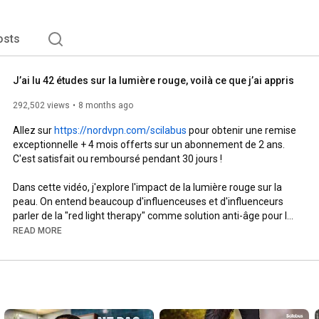
osts
J’ai lu 42 études sur la lumière rouge, voilà ce que j’ai appris
292,502 views
8 months ago
Allez sur 
https://nordvpn.com/scilabus
 pour obtenir une remise 
exceptionnelle + 4 mois offerts sur un abonnement de 2 ans. 
C'est satisfait ou remboursé pendant 30 jours !

Dans cette vidéo, j'explore l'impact de la lumière rouge sur la 
peau. On entend beaucoup d'influenceuses et d'influenceurs 
parler de la "red light therapy" comme solution anti-âge pour la 
peau... Alors qu'en dit la recherche scientifique ? La 
READ MORE
luminothérapie est-elle vraiment une solution miracle ? En plus 
de me plonger dans la recherche, j'ai testé la thérapie lumière 
rouge moi-même... Et je ne m'attendais pas aux résultats que 
j'ai eus.

La vidéo sur les choses qu'on a appris à l'école et qui sont 