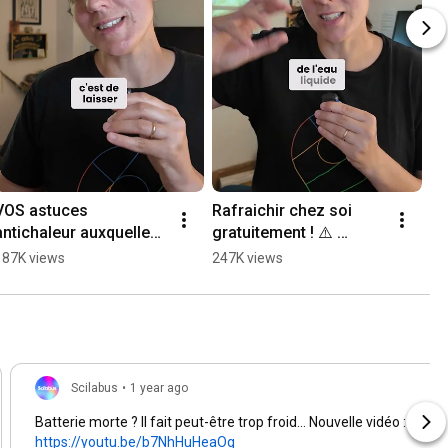
VOS astuces 
Rafraichir chez soi 
antichaleur auxquelles 
gratuitement ! ⚠️ 
je n'aurais pas pensé
seulement si vous êtes 
187K views
247K views
en zone sèche
Scilabus
•
1 year ago
Batterie morte ? Il fait peut-être trop froid... Nouvelle vidéo :
https://youtu.be/b7NhHuHeaOg