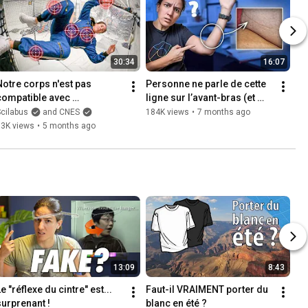
30:34
16:07
Notre corps n'est pas 
Personne ne parle de cette 
compatible avec 
ligne sur l’avant-bras (et 
l'apesanteur
c’est bizarre)
cilabus
and CNES
184K views
•
7 months ago
73K views
•
5 months ago
13:09
8:43
e "réflexe du cintre" est... 
Faut-il VRAIMENT porter du 
surprenant !
blanc en été ?