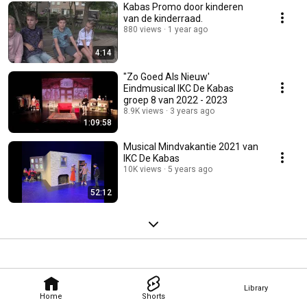
Kabas Promo door kinderen
van de kinderraad.
880 views
1 year ago
4:14
"Zo Goed Als Nieuw'
Eindmusical IKC De Kabas
groep 8 van 2022 - 2023
8.9K views
3 years ago
1:09:58
Musical Mindvakantie 2021 van
IKC De Kabas
10K views
5 years ago
52:12
Library
Home
Shorts