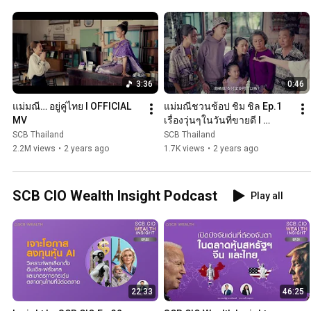
3:36
0:46
แม่มณี… อยู่คู่ไทย l OFFICIAL 
แม่มณีชวนช้อป ชิม ชิล Ep.1 
MV
เรื่องวุ่นๆในวันที่ขายดี l 
WeChat Pay, Alipay (Full 
SCB Thailand
SCB Thailand
version)
2.2M views
•
2 years ago
1.7K views
•
2 years ago
SCB CIO Wealth Insight Podcast
Play all
22:33
46:25