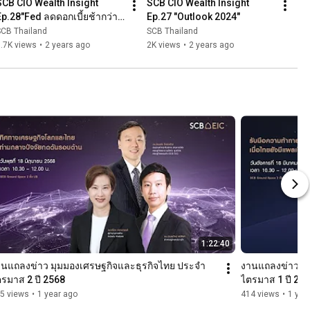
SCB CIO Wealth Insight 
SCB CIO Wealth Insight 
Ep.28"Fed ลดดอกเบี้ยช้ากว่าที่
Ep.27 "Outlook 2024"
ตลาดคาดส่งผลต่อเนื่องถึงโลก
SCB Thailand
SCB Thailand
การลงทุน"
.7K views
•
2 years ago
2K views
•
2 years ago
1:22:40
านแถลงข่าว มุมมองเศรษฐกิจและธุรกิจไทย ประจำ
งานแถลงข่าว มุ
รมาส 2 ปี 2568
ไตรมาส 1 ปี 25
5 views
•
1 year ago
414 views
•
1 yea