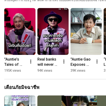
เตือน” ที่มักถูกมองข้าม แนวทางในการรับมือ และวิธีในการตรวจสอบก่อน
ให้ชาววัยเก๋า และคนรอบข้าง ไม่ให้ตกเป็นเหยื่อของมิจฉาชีพอีกต่อไป แนวคิดนี้สะท้อนการเป็น “Digital
Bank with Human Touch” ของธนาคารไทยพาณิชย์ ที่มุ่งดูแลลูกค้าไม่เพี
ความปลอดภัยในการใช้ชีวิตในโลกดิจิทัล “ก่อนโอนต้องเอ๊ะ เช็กก่อนทุกครั้
เท่าทันกลโกง” ติดตามชม ซีรีส์ “ป้าเก๋าเล่ากลโกง“ ได้ที่นี่ https://www.scb.co.th/th/personal-
banking/fraud-fighter #แก้เกมกลโกง #ป้าเก๋าเล่ากลโกง #Livesustainably #อยู่อย่างยั่งยืน
#CyberSecurity #ป้าเก๋า #FraudEducation
"Auntie's 
Real banks 
"Auntie Gao 
“
Tales of 
will never 
Exposes 
L
Scams" EP 
send you 
Scams" EP 
A
195K views
94K views
39K views
3
4: "They said 
links via 
3: "Seeing 
M
I'd get a 
SMS or 
the Profits 

refund"
email
Makes My 
เตือนภัยมิจฉาชีพ
Heart Race"