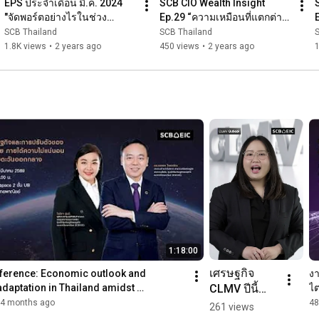
EPS ประจำเดือน มี.ค. 2024 
SCB CIO Wealth Insight 
"จัดพอร์ตอย่างไรในช่วง
Ep.29 “ความเหมือนที่แตกต่าง 
เศรษฐกิจชะลอตัวแบบจัดการ
ของนโยบายการเงิน ผล
SCB Thailand
SCB Thailand
ได้ แต่ดอกเบี้ยสูงลงช้า"
ประกอบการ และนัยต่อการ
1.8K views
•
2 years ago
450 views
•
2 years ago
1
ลงทุน”
1:18:00
เศรษฐกิจ 
ference: Economic outlook and 
ง
CLMV ปีนี้
daptation in Thailand amidst 
ไต
 from th...
ชะลอ! เกิด
4 months ago
48
261 views