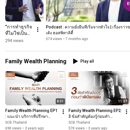
"การทำธุรกิจ
Podcast : ความยั่งยืนที่เริ่มจากหัวใจ | เรื่องราวข
ที่ไม่ใช่เป็น
เต้ง ฮอสพิทาลิตี้
เพียงหน้าที่ 
574 views
•
7 months ago
294 views
แต่คือความ
ภาคภูมิใจ" 
บริษัทในเครือ 
Family Wealth Planning
Play all
หยี่เต้ง ฮอสพิ
ทาลิตี้
8:51
11:37
Family Wealth Planning EP1 
Family Wealth Planning EP2:  
: แนะนำ บริการที่ปรึกษา
3 ข้อสำคัญต้องรู้ก่อนทำ
วางแผนและส่งต่อทรัพย์สิน
พินัยกรรม
SCB Thailand
SCB Thailand
ครอบครัวจากรุ่นสู่รุ่น
69K views
•
3 years ago
57K views
•
3 years ago