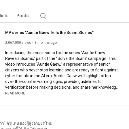
lists
Posts
MV series "Auntie Gaew Tells the Scam Stories"
2,067,080 views
3 months ago
Introducing the music video for the series “Auntie Gaew 
Reveals Scams,” part of the “Solve the Scam” campaign. This 
video introduces “Auntie Gaew,” a representative of senior 
citizens who never stop learning and are ready to fight against 
cyber threats in the AI ​​era. Auntie Gaew will highlight often-
over-the-counter warning signs, provide guidelines for 
verification before making decisions, and share her knowledge 
to protect senior citizens and those around them from 
READ MORE
becoming victims of fraud.

This concept reflects SCB’s commitment to enhancing financial 
literacy, focusing on protecting customers not only in terms of 
finances and transactions but also in the security of life in the 
digital world, creating sustainable financial security.

 และจะมาชี้ให้เห็น “สัญญาณ