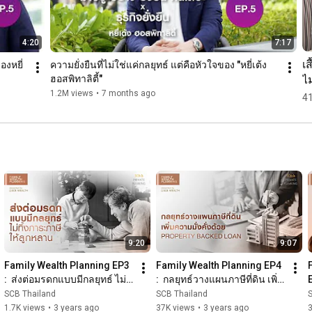
4:20
7:17
เส
องหยี่
ความยั่งยืนที่ไม่ใช่แค่กลยุทธ์ แต่คือหัวใจของ "หยี่เต้ง 
ไม
ฮอสพิทาลิตี้"
ไ
1.2M views
•
7 months ago
41
9:20
9:07
Family Wealth Planning EP3 
Family Wealth Planning EP4 
:  ส่งต่อมรดกแบบมีกลยุทธ์ ไม่
:  กลยุทธ์วางแผนภาษีที่ดิน เพิ่ม
ทิ้งภาระภาษีให้ลูกหลาน
ความมั่งคั่งด้วย Property 
SCB Thailand
SCB Thailand
Backed Loan
1.7K views
•
3 years ago
37K views
•
3 years ago