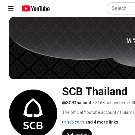
SCB Thailand
@SCBThailand
•
316K subscribers
•
3
The official Youtube account of Sia
scb.co.th
and 4 more links
Subscribe