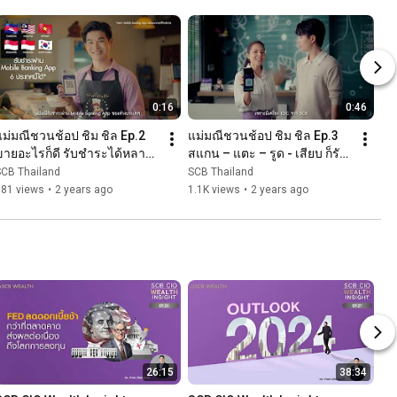
0:16
0:46
แม่มณีชวนช้อป ชิม ชิล Ep.2 
แม่มณีชวนช้อป ชิม ชิล Ep.3  
ขายอะไรก็ดี รับชำระได้หลาย
สแกน – แตะ – รูด - เสียบ ก็รับ
ช่องทาง l QR บัตรเครดิต และ 
ชำระได้หมด l เครื่อง EDC
SCB Thailand
SCB Thailand
QR Cross broader
681 views
•
2 years ago
1.1K views
•
2 years ago
26:15
38:34