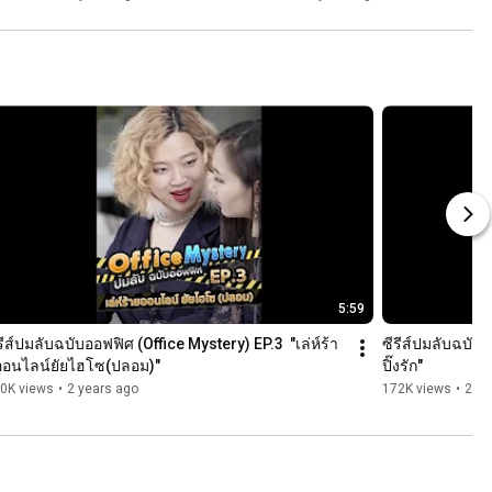
สำคัญ
5:59
รีส์ปมลับฉบับออฟฟิศ (Office Mystery) EP.3  "เล่ห์ร้า
ซีรีส์ปมลับฉบับอ
ออนไลน์ยัยไฮโซ(ปลอม)"
ปิ๊งรัก"
0K views
•
2 years ago
172K views
•
2 ye