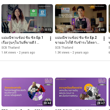
0:15
0:46
แม่มณีชวนช้อป ชิม ชิล Ep.1 
แม่มณีชวนช้อป ชิม ชิล Ep.2 
เรื่องวุ่นๆในวันที่ขายดี l 
ขายอะไรก็ดี รับชำระได้หลาย
WeChat Pay, Alipay
ช่องทาง l QR บัตรเครดิต และ 
SCB Thailand
SCB Thailand
QR Cross broader
1.6K views
•
2 years ago
1.3K views
•
2 years ago
30:44
28:47