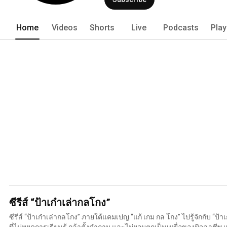
Home
Videos
Shorts
Live
Podcasts
Play
ซีรีส์ “ป้าเก๋าเล่ากลโกง”
ซีรีส์ “ป้าเก๋าเล่ากลโกง” ภายใต้แคมเปญ “แก้ เกม กล โกง” ไปรู้จักกับ “ป้าเก๋า” ตัวแทนของผู้สูงอายุยุคใหม่
ที่ไม่หยุดการเรียนรู้ กล้าตั้งคำถาม และไม่ยอมตกเป็นเหยื่อของมิจฉาชีพ