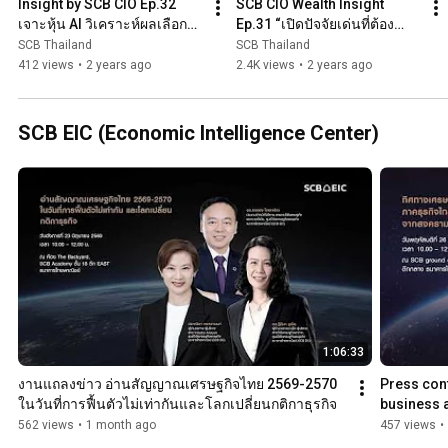
Insight by SCB CIO Ep.32 
SCB CIO Wealth Insight 
เจาะหุ้น AI วิเคราะห์ผลเลือกตั้ง
Ep.31 “เปิดปัจจัยเด่นที่ต้อง
อินเดีย-ฝรั่งเศสและมาตรการ
จับตาในตลาดหุ้นสหรัฐฯ จีน 
SCB Thailand
SCB Thailand
กระตุ้นตลาดทุนไทย
และไทย”
412 views
•
2 years ago
2.4K views
•
2 years ago
SCB EIC (Economic Intelligence Center)
1:06:33
งานแถลงข่าว อ่านสัญญาณเศรษฐกิจไทย 2569-2570 
Press con
ในวันที่การฟื้นตัวไม่เท่ากันและโลกเปลี่ยนกติกาธุรกิจ
business a
uncertainty
562 views
•
1 month ago
457 views
•