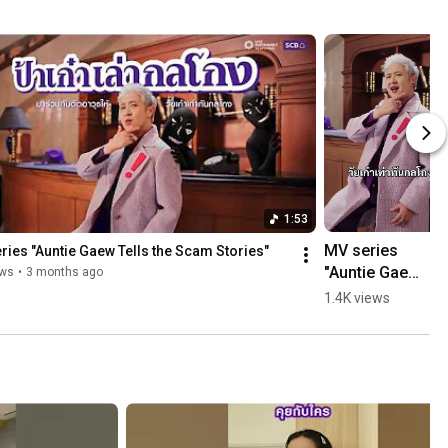
1:53
MV series 
ries "Auntie Gaew Tells the Scam Stories"
"Auntie Gaew 
ews
•
3 months ago
Tells the 
1.4K views
Scam 
Stories"