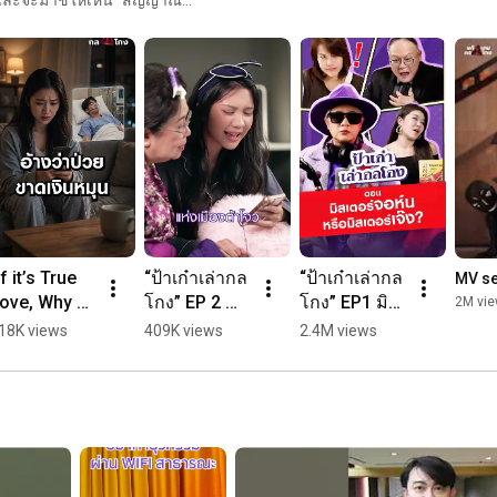
ตัดสินใจ พร้อมถ่ายทอดความรู้
“Be cautious, check carefully every time.”

Stay alert, save money. Senior citizens are aware of scams.

ยงแค่เงินในบัญชี แต่รวมถึง
ง มีสติไม่เสียสตางค์ วัยเก๋า
Watch the “Auntie Gaew Reveals Scams” ​​series on all SCB 
Thailand social media channels and the “Solve the Scam” 
https://www.scb.co.th/th/personal-ban...
#SolveTheScam
#AuntieGaewRevealsScams
#Livesustainably
#SustainableLiving
#CyberSecurity
#AuntieGaow
#FraudEducation
#FinancialLiteracy
If it’s True 
“ป้าเก๋าเล่ากล
“ป้าเก๋าเล่ากล
MV se
ove, Why 
โกง” EP 2 
โกง” EP1 มิส
2M vi
Don't forget to subscribe to stay updated on news, promotions, 
sk for 
ตอน “ฉากจบ
เตอร์จอห์น
and special offers from SCB. Click here: 
18K views
409K views
2.4M views
oney?” ❤️
http://www.youtube.com/subscription_c...
ของซีรีส์แนว
หรือมิสเตอร์
-------------------------------------------------------------------


ตั้ง”
เจ๊ง?
SCB: Siam Commercial Bank | Thai Commercial Bank