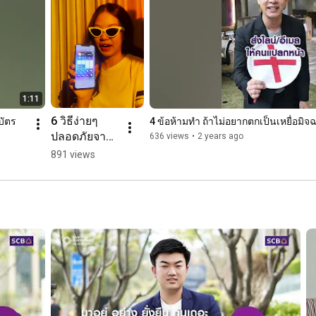
1:11
6 วิธีง่ายๆ 
บัตร
4 ข้อห้ามทำ ถ้าไม่อยากตกเป็นเหยื่อมิจ
ปลอดภัยจาก
636 views
•
2 years ago
มิจฉาชีพ
891 views