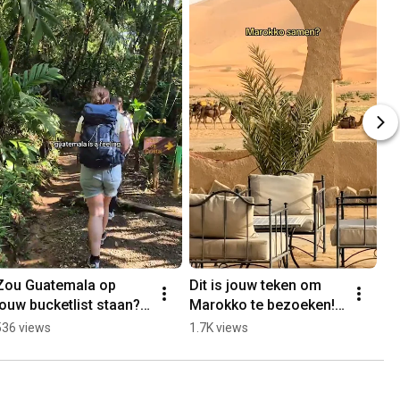
Zou Guatemala op 
Dit is jouw teken om 
jouw bucketlist staan? 
Marokko te bezoeken!
👀🇬🇹 
🇲🇦🍵 
536 views
1.7K views
#sawadeereizen 
#sawadeereizen 
#reistips #groepsreis
#reistips #groepsreis