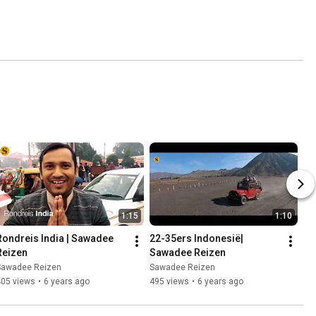
1:15
1:10
Rondreis India | Sawadee 
22-35ers Indonesië| 
Reizen
Sawadee Reizen
Sawadee Reizen
Sawadee Reizen
405 views
•
6 years ago
495 views
•
6 years ago