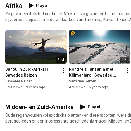
Afrika
Play all
Zo gevarieerd als het continent Afrika is, zo gevarieerd is het aanbod
bijvoorbeeld op safari in de wildparken van Tanzania, Kenia of Zuid
lekker eten, handwerk en unieke culturen en bezoek indrukwekkend
Nairobi, Ngo Wa Mbu Kaapstad. Door middel van deze video's kun je a
maken met Afrika. Bekijk onze Afrika reizen hier: https://www.sawadee.nl/afrika
naar een reis in een ander continent? Bekijk dan ons aanbod op htt
2:14
1:21
Janou in Zuid-Afrika! | 
Rondreis Tanzania met 
Sawadee Reizen
Kilimanjaro | Sawadee 
Reizen
Sawadee Reizen
Sawadee Reizen
1.9K views
•
9 years ago
473 views
•
6 years ago
Midden- en Zuid-Amerika
Play all
Oude regenwouden vol exotische planten- en dierensoorten, wer
berggebieden en een interessante geschiedenis maken Midden- en 
geliefde reisbestemming. Je kunt hier archeologische vindplaatsen