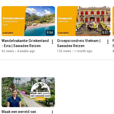
0:54
0:57
Wandelvakantie Griekenland 
Groepsrondreis Vietnam | 
- Evia | Sawadee Reizen
Sawadee Reizen
62 views
•
4 weeks ago
120 views
•
1 month ago
1:48
Maak een wereld van 