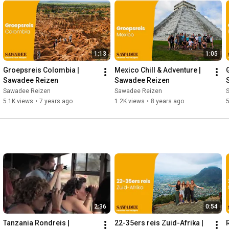
paradijselijke stranden van
 al het moois dat dit
 je al een klein beetje kennis
merika reizen hier:
1:13
1:05
ww.sawadee.nl/
Groepsreis Colombia | 
Mexico Chill & Adventure | 
Sawadee Reizen
Sawadee Reizen
Sawadee Reizen
Sawadee Reizen
5.1K views
•
7 years ago
1.2K views
•
8 years ago
5
2:36
0:54
Tanzania Rondreis | 
22-35ers reis Zuid-Afrika | 