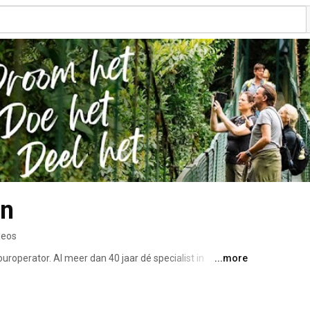
en
deos
operator. Al meer dan 40 jaar dé specialist in 
...more
eo's die aan Sawadee zijn gerelateerd. 