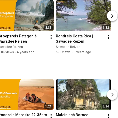
2:33
1:32
Groepsreis Patagonië | 
Rondreis Costa Rica | 
Sawadee Reizen
Sawadee Reizen
Sawadee Reizen
Sawadee Reizen
.8K views
•
6 years ago
698 views
•
8 years ago
1:21
2:24
Rondreis Marokko 22-35ers 
Maleisisch Borneo 