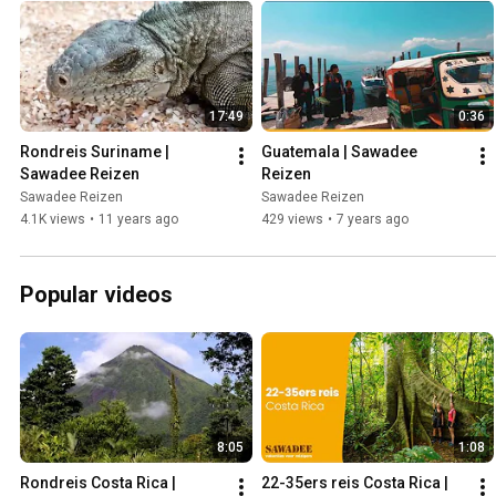
bewonderen, salsa dansen met gastvrije Cubanen of uitrusten op de 
Brazilië. Tijdens een reis naar Midden- en Zuid-Amerika geniet je van
prachtige continent te bieden heeft. Door middel van deze video's kun
maken met Midden- en Zuid-Amerika. Bekijk onze Midden- en Zuid-A
https://www.sawadee.nl/rondreizen/midden-en-zuid-amerika/ Ben je op zoek naar een reis in
17:49
0:36
een ander deel van de wereld? Bekijk dan ons aanbod op https://w
Rondreis Suriname | 
Guatemala | Sawadee 
Sawadee Reizen
Reizen
Sawadee Reizen
Sawadee Reizen
4.1K views
•
11 years ago
429 views
•
7 years ago
Popular videos
8:05
1:08
Rondreis Costa Rica | 
22-35ers reis Costa Rica | 