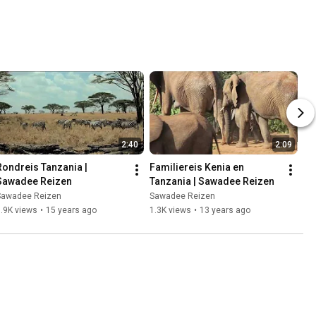
2:40
2:09
Rondreis Tanzania | 
Familiereis Kenia en 
Sawadee Reizen
Tanzania | Sawadee Reizen
Sawadee Reizen
Sawadee Reizen
.9K views
•
15 years ago
1.3K views
•
13 years ago