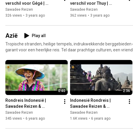
verschil voor Gégé | 
verschil voor Thuy | 
Sawadee Reizen
Sawadee Reizen
Sawadee Reizen
Sawadee Reizen
326 views
•
3 years ago
362 views
•
3 years ago
Azië
Play all
Tropische stranden, heilige tempels, indrukwekkende berggebieden 
garant voor een heerlijke reis. Tel daar prachtige culturen, een vrien
voortreffelijke keuken bij op, en je begrijpt waarom Azië bij velen gel
Bovendien kent Azië verschillende klimaten, waardoor het continent 
vakantiebestemming is. Door middel van deze video's kun je alvast
Azië. Bekijk onze reizen door Azië hier: https://www.sawadee.nl/rondreizen/azie
naar een reis in een ander continent? Bekijk dan ons aanbod op htt
0:40
2:36
Rondreis Indonesië | 
Indonesië Rondreis | 
Sawadee Reizen & 
Sawadee Reizen & 
Wonderful Indonesia
Wonderful Indonesia
Sawadee Reizen
Sawadee Reizen
345 views
•
6 years ago
1.6K views
•
6 years ago