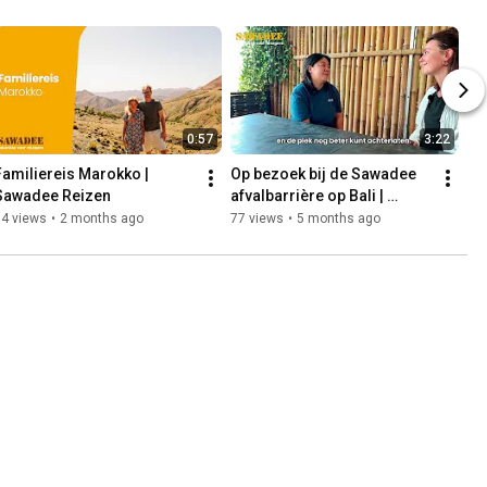
0:57
3:22
Familiereis Marokko | 
Op bezoek bij de Sawadee 
Sawadee Reizen
afvalbarrière op Bali | 
Sawadee Reizen
84 views
•
2 months ago
77 views
•
5 months ago