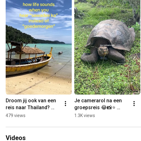
Droom jij ook van een 
Je camerarol na een 
reis naar Thailand? 
groepsreis 😂📸⭐️ 
🇹🇭🌴 #Thailand 
#Sawadeereizen 
479 views
1.3K views
#Sawadee 
#Travel #Reizen 
#ThailandTravel 
#Groepsreizen 
#Rondreis
#Humor
Videos