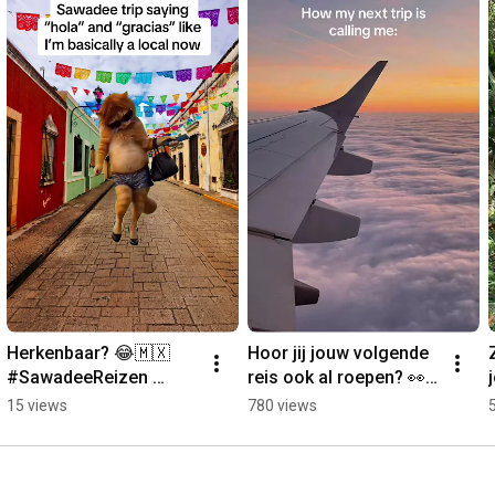
Herkenbaar? 😂🇲🇽 
Hoor jij jouw volgende 
#SawadeeReizen 
reis ook al roepen? 👀 
#Mexico #Rondreis 
#groepsreis #vakantie 
15 views
780 views
#reisinspiratie
#reistips 
#sawadeereizen