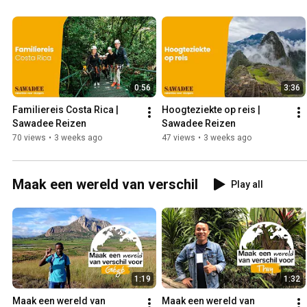
0:56
3:36
Familiereis Costa Rica | 
Hoogteziekte op reis | 
Sawadee Reizen
Sawadee Reizen
70 views
•
3 weeks ago
47 views
•
3 weeks ago
Maak een wereld van verschil
Play all
1:19
1:32
Maak een wereld van 
Maak een wereld van 