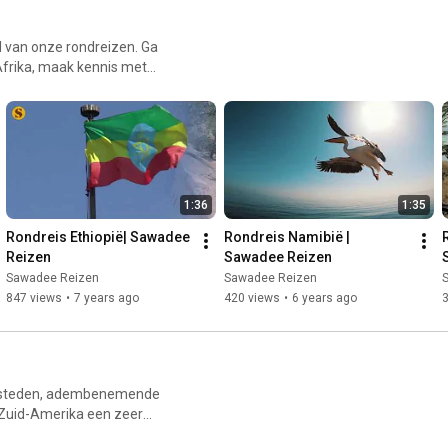
 van onze rondreizen. Ga
-Afrika, maak kennis met
e steden als Johannesburg,
lvast een beetje kennis
/ Ben je op zoek
ps://www.sawadee.nl/
1:36
1:35
Rondreis Ethiopië| Sawadee 
Rondreis Namibië | 
Reizen
Sawadee Reizen
Sawadee Reizen
Sawadee Reizen
847 views
•
7 years ago
420 views
•
6 years ago
3
eldsteden, adembenemende
Zuid-Amerika een zeer
 van de Maya beschaving