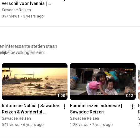
verschil voor Ivannia | 
Sawadee Reizen
Sawadee Reizen
337 views
•
3 years ago
en interessante steden staan
delijke bevolking en een
iefd is voor een rondreis.
het hele jaar door een ideale
 een beetje kennis maken met
/ Ben je op zoek
ps://www.sawadee.nl/
1:08
3:12
Indonesië Natuur | Sawadee 
Familiereizen Indonesië | 
Reizen & Wonderful 
Sawadee Reizen
Indonesia
Sawadee Reizen
Sawadee Reizen
541 views
•
6 years ago
1.2K views
•
7 years ago