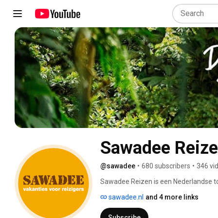
Sawadee Reiz
@sawadee
•
680 subscribers
•
346 vi
Sawadee Reizen is een Nederlandse tour
groepsrondreizen. Hier vind je alle vid
sawadee.nl
and 4 more links
Subscribe