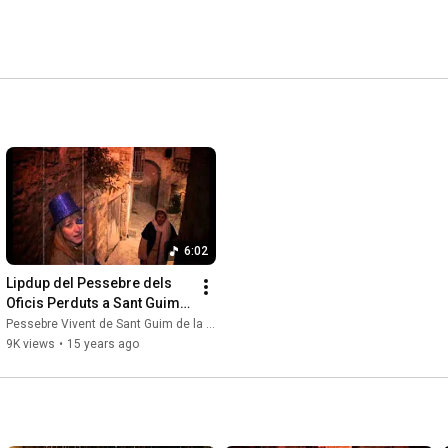
6:02
Lipdup del Pessebre dels 
Oficis Perduts a Sant Guim 
de la Plana - La Segarra
Pessebre Vivent de Sant Guim de la Plana
9K views
•
15 years ago