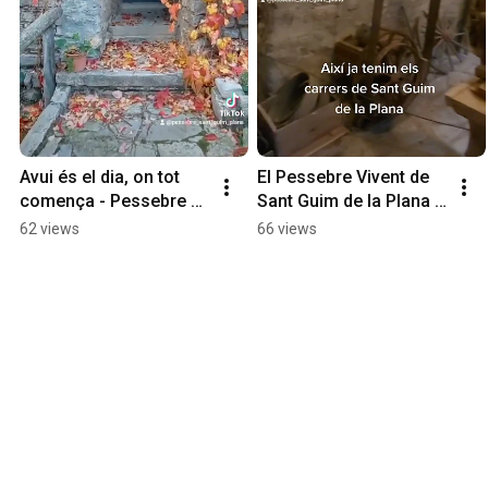
Avui és el dia, on tot 
El Pessebre Vivent de 
comença - Pessebre 
Sant Guim de la Plana a 
Vivent de Sant Guim de 
punt de començar
62 views
66 views
la Plana