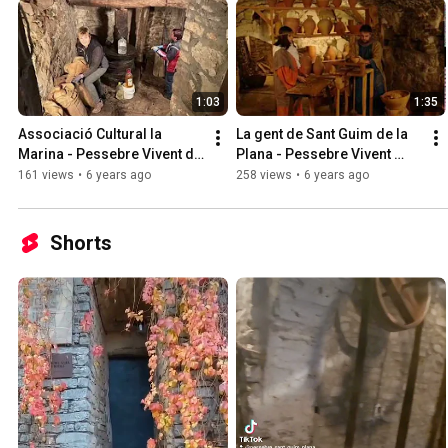
1:03
1:35
Associació Cultural la 
La gent de Sant Guim de la 
Marina - Pessebre Vivent de 
Plana - Pessebre Vivent 
Sant Guim de la Plana
dels Oficis Perduts
161 views
•
6 years ago
258 views
•
6 years ago
Shorts