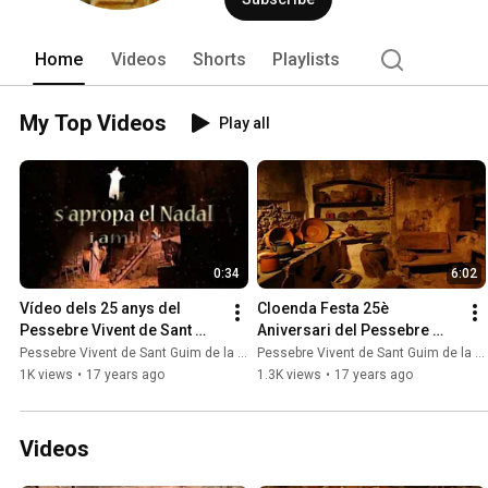
Home
Videos
Shorts
Playlists
My Top Videos
Play all
0:34
6:02
Vídeo dels 25 anys del 
Cloenda Festa 25è 
Pessebre Vivent de Sant 
Aniversari del Pessebre 
Guim de la Plana
Vivent de Sant Guim de la 
Pessebre Vivent de Sant Guim de la Plana
Pessebre Vivent de Sant Guim de la Plana
Plana
1K views
•
17 years ago
1.3K views
•
17 years ago
Videos