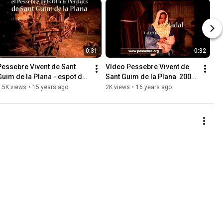
0:31
0:32
Pessebre Vivent de Sant 
Vídeo Pessebre Vivent de 
Guim de la Plana - espot de 
Sant Guim de la Plana  2009 
TV3
- 2010
.5K views
•
15 years ago
2K views
•
16 years ago