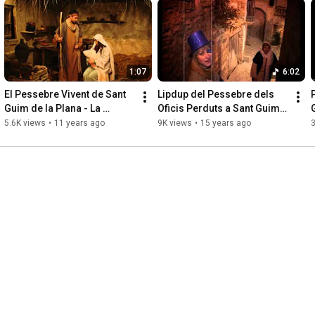
1:07
6:02
El Pessebre Vivent de Sant 
Lipdup del Pessebre dels 
Guim de la Plana - La 
Oficis Perduts a Sant Guim 
Segarra
de la Plana - La Segarra
5.6K views
•
11 years ago
9K views
•
15 years ago
3