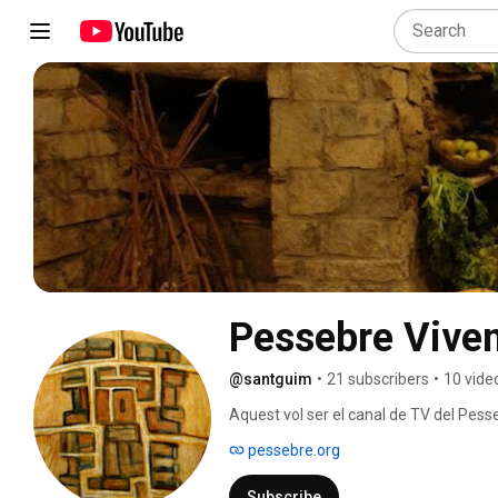
Pessebre Viven
@santguim
•
21 subscribers
•
10 vide
Aquest vol ser el canal de TV del Pess
està emetent en període de proves am
pessebre.org
Subscribe