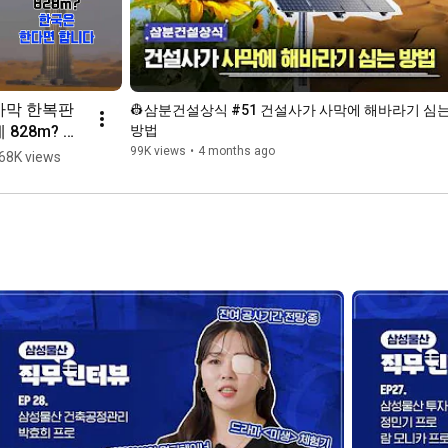
05:15
06:19
06:56
07:28
09:04
사막 한복판
👷‍삼분건설상식 #51 건설사가 사막에 해바라기 심는
09:24
 828m? 한
방법
10:06
국은 한다면 
99K views
•
4 months ago
68K views
10:59
 프로 건설인으로 보람차고 행복했던 순간이 있다면?
합니다