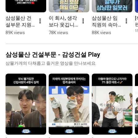
삼성물산 건
이 회사, 생각
삼성물산 임
[
설부문 지원
보다 웃깁니
직원의 속마
편
이 고민이라
다! 겉은 프로! 
음 대공개? 
1
89K views
78K views
88K views
면 꼭 봐야할 
속은...?
😮
영상
삼성물산 건설부문 - 감성건설 Play
삼물가게의 다채롭고 즐거운 영상을 만나보세요.