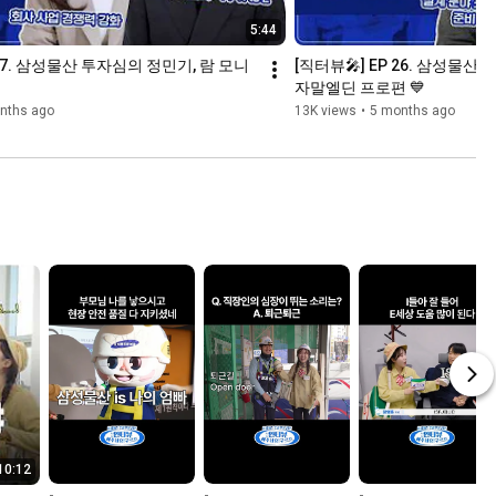
5:44
 27. 삼성물산 투자심의 정민기, 람 모니
[직터뷰🎤] EP 26. 삼성물
자말엘딘 프로편 💙
nths ago
13K views
•
5 months ago
10:12