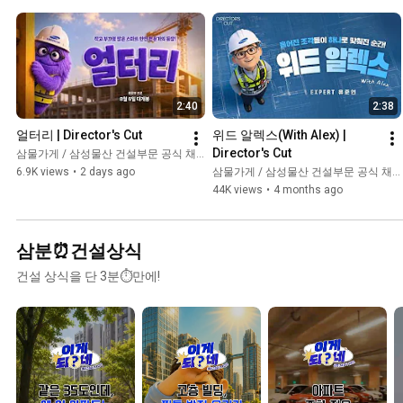
2:40
2:38
얼터리 | Director's Cut
위드 알렉스(With Alex) | 
Director's Cut
삼물가게 / 삼성물산 건설부문 공식 채널
6.9K views
•
2 days ago
삼물가게 / 삼성물산 건설부문 공식 채널
44K views
•
4 months ago
삼분⏰건설상식
건설 상식을 단 3분⏱만에!