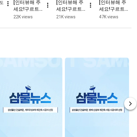
[인터뷰해 주
[인터뷰해 주
[인터뷰해 주
도 
세요!구르트]
세요!구르트] ​
세요!구르트] 
부모님 나를 
Q. 직장인의 
I들아 잘 들어 
22K views
21K views
47K views
낳으시고 현
심장이 뛰는 
E세상 도움 
장 안전 품질 
소리는?
많이 된다
다 지키셨네