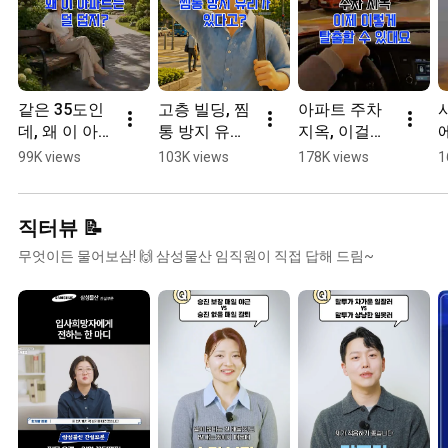
같은 35도인
고층 빌딩, 찜
아파트 주차 
데, 왜 이 아파
통 방지 유리
지옥, 이걸로 
에
트는 덜 덥지?
가 있다고?
탈출 가능?!
99K views
103K views
178K views
1
직터뷰 📝
무엇이든 물어보삼! 🙌 삼성물산 임직원이 직접 답해 드림~