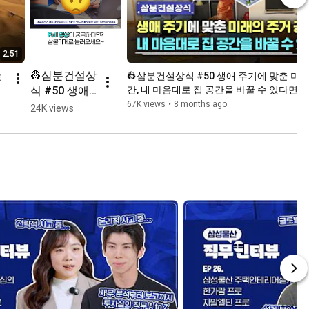
2:51
👷‍삼분건설상
 
👷‍삼분건설상식 #50 생애 주기에 맞춘 미
식 #50 생애 
간, 내 마음대로 집 공간을 바꿀 수 있다면?
주기에 맞춘 
67K views
•
8 months ago
24K views
미래의 주거 
공간, 내 마음
대로 집 공간
을 바꿀 수 있
다면?