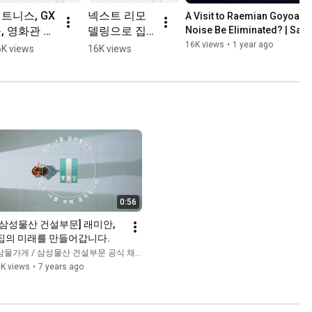
트니스, GX
넥스트 리모
A Visit to Raemian Goyoan LA
, 영화관 생
델링으로 집
Noise Be Eliminated? | Samm
#3
나요?
이 커지나요?
16K views
•
1 year ago
K views
16K views
0:56
[삼성물산 건설부문] 래미안, 
집의 미래를 만들어갑니다.
삼물가게 / 삼성물산 건설부문 공식 채널
2K views
•
7 years ago