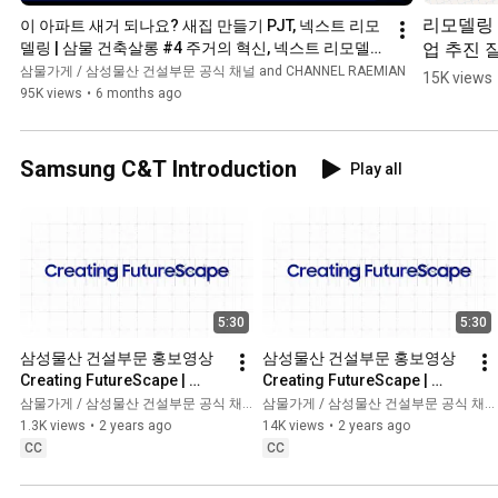
리모델링
이 아파트 새거 되나요? 새집 만들기 PJT, 넥스트 리모
업 추진 
델링 | 삼물 건축살롱 #4 주거의 혁신, 넥스트 리모델링 
②
려면?
삼물가게 / 삼성물산 건설부문 공식 채널 and CHANNEL RAEMIAN
15K views
95K views
•
6 months ago
Samsung C&T Introduction
Play all
5:30
5:30
삼성물산 건설부문 홍보영상 
삼성물산 건설부문 홍보영상 
Creating FutureScape | 
Creating FutureScape | 
Brand film_Spanish
Brand film_Korean
삼물가게 / 삼성물산 건설부문 공식 채널
삼물가게 / 삼성물산 건설부문 공식 채널
1.3K views
•
2 years ago
14K views
•
2 years ago
CC
CC