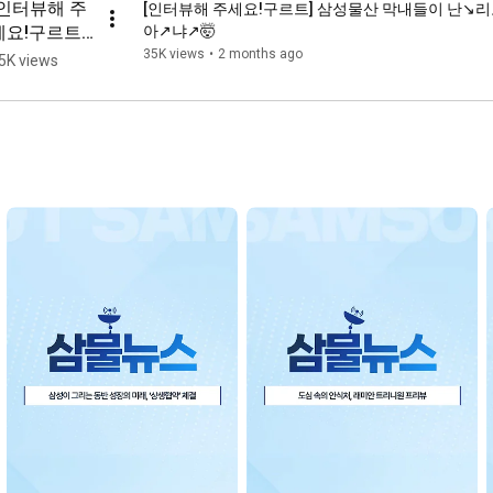
[인터뷰해 주
[인터뷰해 주세요!구르트] 삼성물산 막내들이 난↘️리
세요!구르트] 
아↗️냐↗️🤯
Q. 삼성물산 
35K views
•
2 months ago
5K views
신입사원이 
가장 인상 깊
었던 교육은?