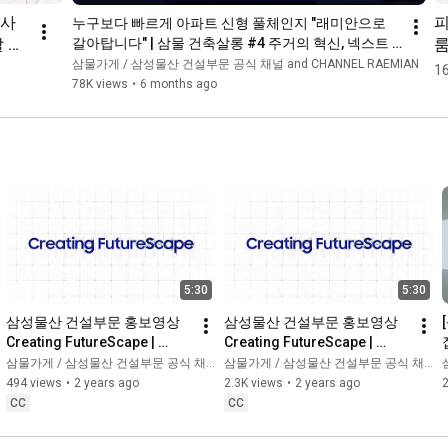
 사
피
누구보다 빠르게 아파트 신형 풀체인지 "래미안으로 
잘 되
룸
갈아탑니다" | 삼물 건축살롱 #4 주거의 혁신, 넥스트 
리모델링 ①
기
삼물가게 / 삼성물산 건설부문 공식 채널 and CHANNEL RAEMIAN
16
78K views
•
6 months ago
5:30
5:30
삼성물산 건설부문 홍보영상 
삼성물산 건설부문 홍보영상 
Creating FutureScape | 
Creating FutureScape | 
Brand film_Arabic
Brand film_English
삼물가게 / 삼성물산 건설부문 공식 채널
삼물가게 / 삼성물산 건설부문 공식 채널
494 views
•
2 years ago
2.3K views
•
2 years ago
CC
CC