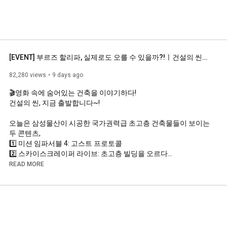
[EVENT] 부르즈 할리파, 실제로도 오를 수 있을까?!ㅣ건설의 씬🎬 Ep.1 : 미션 임파서블 4 & 스카이스크레이퍼 라이브
82,280 views
9 days ago
🎬영화 속에 숨어있는 건축을 이야기하다!

건설의 씬, 지금 출발합니다~!

오늘은 삼성물산이 시공한 국가권력급 초고층 건축물들이 보이는 
두 콘텐츠,

1️⃣ 미션 임파서블 4: 고스트 프로토콜

2️⃣ 스카이스크레이퍼 라이브: 초고층 빌딩을 오르다

속으로 건축물 여행 떠나봅니다! ✈️

READ MORE
영화 소개 전문가 김경식,

그리고 삼성물산 초고층 건물을 다수 경험한 베테랑 전문가들이 
주고받는

영화 속 실제 건축물들에 대한 실감나는 이야기들!😆
