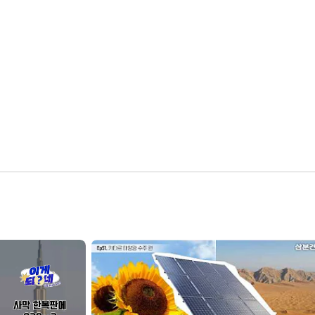
👉 지금 바로 건설의 씬 EP.1 영상으로

초고층 빌딩들의 비하인드를 확인해 보세요!

[ 댓글 
#EVENT
 ]

건설의 씬 1편을 보고 추가적으로 떠오른 궁금한 점들이 있나요?

댓글로 마구마구 남겨 주시면, 추첨을 통해 상품을 드립니다!

📆이벤트 기간: 2026. 07. 30(목) ~ 2026. 08. 09(일)

📢당첨자 발표: 2026. 08. 12(수)

(본 채널 당첨자 대댓글로 발표 예정이니, 알람을 꼭 켜두시기 바랍
니다.)

🎁이벤트 경품: 굽네치킨 고추바사삭+콜라1.25L (5명)

00:19
00:54
01:26
01:40
02:47
03:12
03:49
04:51
 김경식 님의 [스카이스크레이퍼 라이브 : 초고층 빌딩을 오