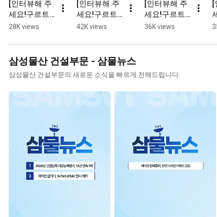
[인터뷰해 주
[인터뷰해 주
[인터뷰해 주
세요!구르트] 
세요!구르트] 
세요!구르트] 
두뇌 풀가동
미래의 사업
👨: 아들아 들
28K views
42K views
36K views
3
한 신입사원
부장에게 주
판으로 나가
의 4행시 실
어지는 합격 
거라 😎: 들판 
력
슬리퍼
야호~!
삼성물산 건설부문 - 삼물뉴스
삼성물산 건설부문의 새로운 소식을 빠르게 전해드립니다.