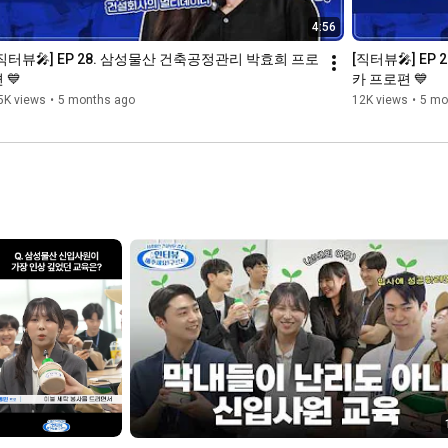
4:56
직터뷰🎤] EP 28. 삼성물산 건축공정관리 박효희 프로
[직터뷰🎤] EP
 💙
카 프로편 💙
5K views
•
5 months ago
12K views
•
5 mo