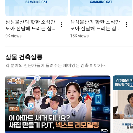
삼성물산의 핫한 소식만 
삼성물산의 핫한 소식만 
모아 전달해 드리는 삼물
모아 전달해 드리는 삼물
뉴스🎙️
뉴스🎙️
9K views
15K views
삼물 건축살롱
각 분야의 전문가들이 들려주는 재미있는 건축 이야기👀
9:25