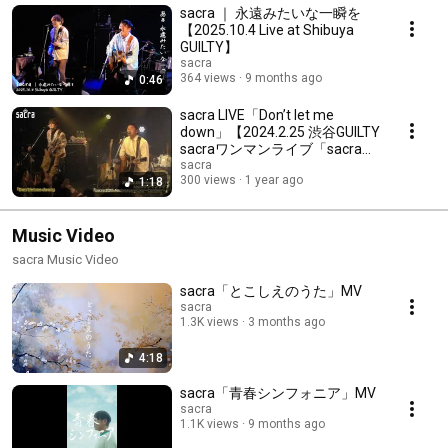
sacra ｜ 永遠みたいな一瞬を
【2025.10.4 Live at Shibuya
GUILTY】
sacra
364 views
9 months ago
0:46
sacra LIVE「Don’t let me
down」【2024.2.25 渋谷GUILTY
sacraワンマンライブ「sacra
20th Anniversary Live〜
sacra
300 views
1 year ago
1:18
Confirm〜」】
Music Video
sacra Music Video
sacra「とこしえのうた」MV
sacra
1.3K views
3 months ago
4:18
sacra「青春シンフォニア」MV
sacra
1.1K views
9 months ago