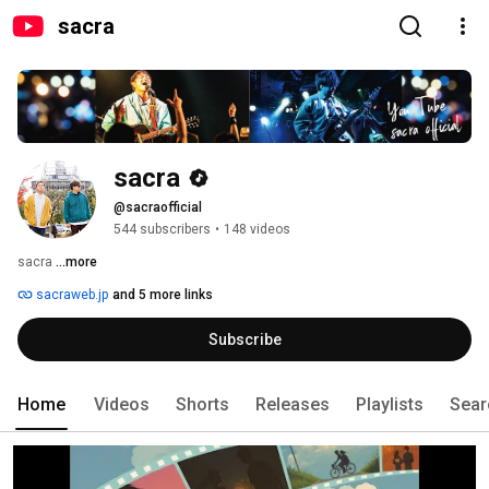
sacra
sacra
@sacraofficial
544 subscribers
•
148 videos
sacra 
...more
sacraweb.jp
and 5 more links
Subscribe
Home
Videos
Shorts
Releases
Playlists
Sear