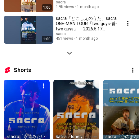
2026.5.17 Shibuya La.mama
sacra
1.9K views
1 month ago
1:00
#sacra
sacra「とこしえのうた」sacra
ONE-MAN TOUR「two guys-番-
two guys」 ｜2026.5.17
Shibuya La.mama #sacra
sacra
451 views
1 month ago
1:00
Shorts
♪sacra「永遠みたい
sacra「lonely 
sacra「心のま