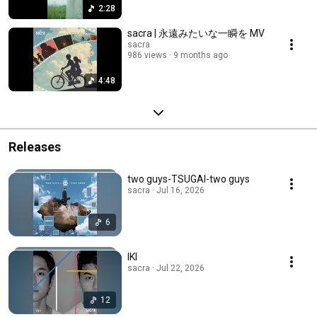
2:28
sacra | 永遠みたいな一瞬を MV
sacra
986 views
9 months ago
4:48
Releases
two guys-TSUGAI-two guys
sacra · Jul 16, 2026
6
IKI
sacra · Jul 22, 2026
12