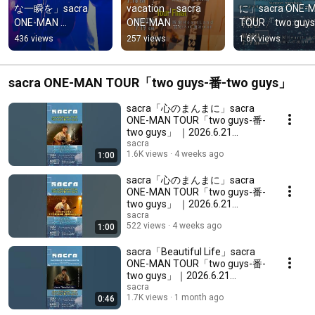
な一瞬を」sacra 
vacation 」sacra 
に」sacra ONE-M
ONE-MAN 
ONE-MAN 
TOUR「two guys
TOUR「two guys-番-
TOUR「two guys-番-
two guys」  ｜
436 views
257 views
1.6K views
two guys」｜
two guys」 ｜
2026.6.21 
2026.7.19 Nagoya 
2026.5.17 Shibuya 
Yokohama BAYSI
HeartLand #sacra
La.mama #sacra
#ツガイツアー 
sacra ONE-MAN TOUR「two guys-番-two guys」
#sacra
sacra「心のまんまに」sacra
ONE-MAN TOUR「two guys-番-
two guys」 ｜2026.6.21
Yokohama BAYSIS #ツガイツ
sacra
1.6K views
4 weeks ago
1:00
アー #sacra
sacra「心のまんまに」sacra
ONE-MAN TOUR「two guys-番-
two guys」 ｜2026.6.21
Yokohama BAYSIS #ツガイツ
sacra
522 views
4 weeks ago
1:00
アー #sacra
sacra「Beautiful Life」sacra
ONE-MAN TOUR「two guys-番-
two guys」｜2026.6.21
Yokohama BAYSIS #sacra
sacra
1.7K views
1 month ago
0:46