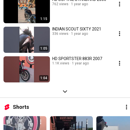
762 views
1 year ago
1:15
INDIAN SCOUT SIXTY 2021
336 views
1 year ago
1:05
HD SPORTSTER 883R 2007
1.1K views
1 year ago
1:04
Shorts