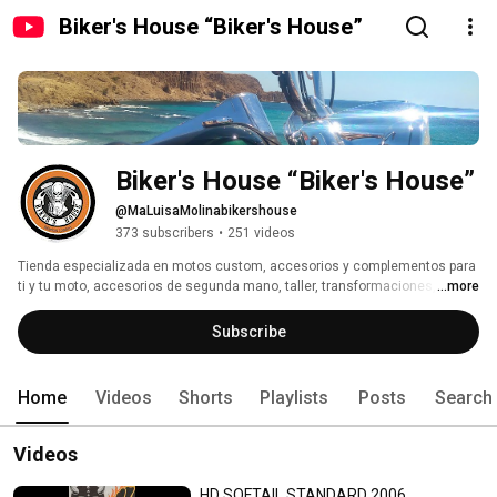
Biker's House “Biker's House”
Biker's House “Biker's House”
@MaLuisaMolinabikershouse
373 subscribers
•
251 videos
Tienda especializada en motos custom, accesorios y complementos para 
ti y tu moto, accesorios de segunda mano, taller, transformaciones, 
...more
homologaciones, compra-venta de motos, gran exposición de Harleys de 
ocasión... 
Subscribe
Home
Videos
Shorts
Playlists
Posts
Search
Videos
HD SOFTAIL STANDARD 2006