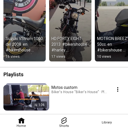
Suzuki VStrom 1000 
HD FORTY EIGHT 
MOTRON BREEZY
del 2008  en  
2013  #bikershouse  
50cc. en 
#bikershouse 
#harley 
#bikershouse 
#suzuki 
#harleydavidson
#scooter
16 views
17 views
10 views
#vstrom1000
Playlists
Motos custom
Biker's House “Biker's House” · Playlist
106
Library
Home
Shorts