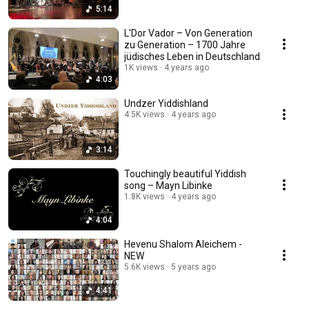
5:14
L'Dor Vador – Von Generation
zu Generation – 1700 Jahre
jüdisches Leben in Deutschland
1K views
4 years ago
4:03
Undzer Yiddishland
4.5K views
4 years ago
3:14
Touchingly beautiful Yiddish
song – Mayn Libinke
1.8K views
4 years ago
4:04
Hevenu Shalom Aleichem -
NEW
5.6K views
5 years ago
4:41