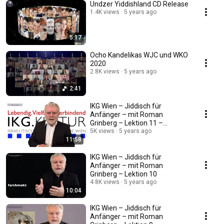
Undzer Yiddishland CD Release
1.4K views
5 years ago
5:17
Ocho Kandelikas WJC und WKO
2020
2.8K views
5 years ago
2:41
IKG Wien – Jiddisch für
Anfänger – mit Roman
Grinberg – Lektion 11 –
Chanukka
5K views
5 years ago
11:58
IKG Wien – Jiddisch für
Anfänger – mit Roman
Grinberg – Lektion 10
4.8K views
5 years ago
10:04
IKG Wien – Jiddisch für
Anfänger – mit Roman