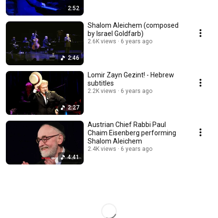
2:52
Shalom Aleichem (composed
by Israel Goldfarb)
2.6K views
6 years ago
2:46
Lomir Zayn Gezint! - Hebrew
subtitles
2.2K views
6 years ago
2:27
Austrian Chief Rabbi Paul
Chaim Eisenberg performing
Shalom Aleichem
2.4K views
6 years ago
4:41