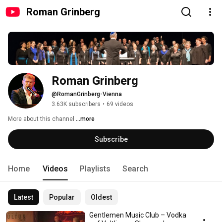
Roman Grinberg
Roman Grinberg
@RomanGrinberg-Vienna
3.63K subscribers
•
69 videos
More about this channel
...more
Subscribe
Home
Videos
Playlists
Search
Latest
Popular
Oldest
Gentlemen Music Club – Vodka