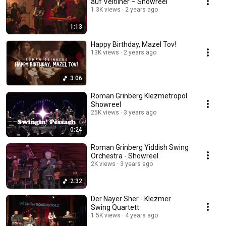
auf Veltliner – Showreel
1.3K views
2 years ago
1:13
Happy Birthday, Mazel Tov!
13K views
2 years ago
3:06
Roman Grinberg Klezmetropol
Showreel
25K views
3 years ago
0:24
Roman Grinberg Yiddish Swing
Orchestra - Showreel
2K views
3 years ago
2:32
Der Nayer Sher - Klezmer
Swing Quartett
1.5K views
4 years ago