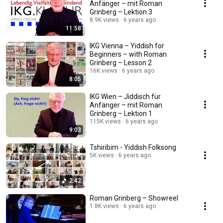
Anfänger – mit Roman
Grinberg – Lektion 3
8.9K views
6 years ago
11:58
IKG Vienna – Yiddish for
Beginners – with Roman
Grinberg – Lesson 2
16K views
6 years ago
8:05
IKG Wien – Jiddisch für
Anfänger – mit Roman
Grinberg – Lektion 1
115K views
6 years ago
9:03
Tshiribim - Yiddish Folksong
5K views
6 years ago
2:42
Roman Grinberg – Showreel
1.8K views
6 years ago