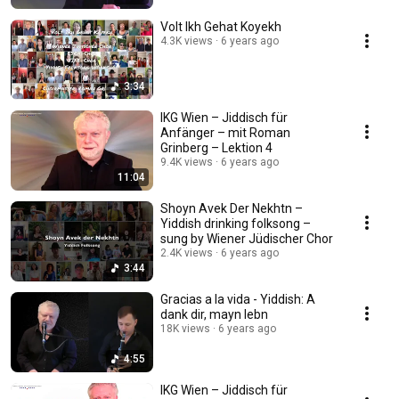
Volt Ikh Gehat Koyekh
4.3K views
6 years ago
3:34
IKG Wien – Jiddisch für
Anfänger – mit Roman
Grinberg – Lektion 4
9.4K views
6 years ago
11:04
Shoyn Avek Der Nekhtn –
Yiddish drinking folksong –
sung by Wiener Jüdischer Chor
2.4K views
6 years ago
3:44
Gracias a la vida - Yiddish: A
dank dir, mayn lebn
18K views
6 years ago
4:55
IKG Wien – Jiddisch für