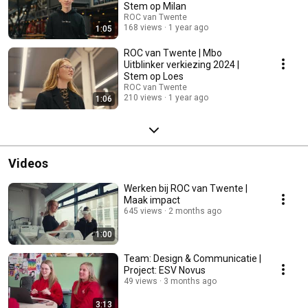
Stem op Milan
ROC van Twente
168 views
1 year ago
1:05
ROC van Twente | Mbo
Uitblinker verkiezing 2024 |
Stem op Loes
ROC van Twente
210 views
1 year ago
1:06
Videos
Werken bij ROC van Twente |
Maak impact
645 views
2 months ago
1:00
Team: Design & Communicatie |
Project: ESV Novus
49 views
3 months ago
3:13