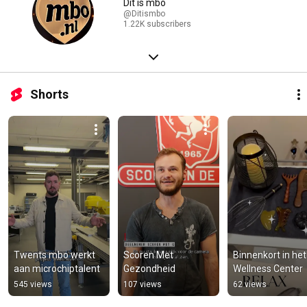
Dit is mbo
@Ditismbo
1.22K subscribers
Shorts
Twents mbo werkt 
Scoren Met 
Binnenkort in het 
aan microchiptalent
Gezondheid
Wellness Center
545 views
107 views
62 views