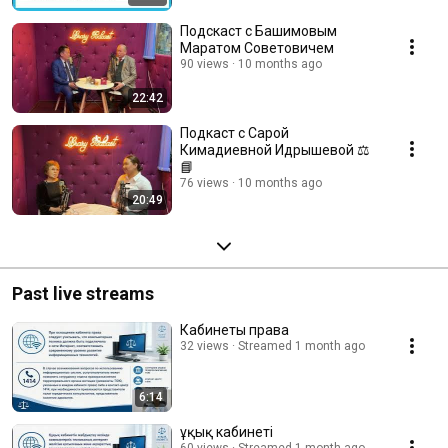
Подскаст с Башимовым
Маратом Советовичем
90 views
10 months ago
22:42
Подкаст с Сарой
Кимадиевной Идрышевой ⚖️
📘
76 views
10 months ago
20:49
Past live streams
Кабинеты права
32 views
Streamed 1 month ago
6:14
Құқық кабинеті