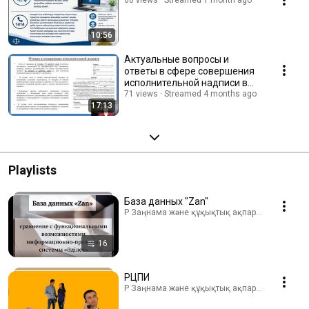
60 views
Streamed 1 month ago
10:56
Актуальные вопросы и
ответы в сфере совершения
исполнительной надписи в
Республике Казахстан
71 views
Streamed 4 months ago
17:13
Playlists
База данных "Zan"
ҚР Заңнама және құқықтық ақпарат институты · 
16
РЦПИ
ҚР Заңнама және құқықтық ақпарат институты · 