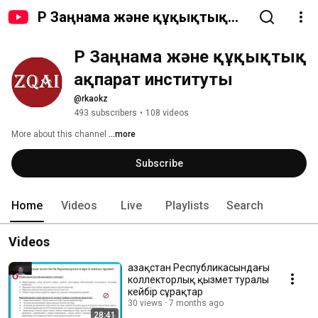
ҚР Заңнама және құқықтық
ақпарат институты
ҚР Заңнама және құқықтық 
ақпарат институты
@rkaokz
493 subscribers
•
108 videos
More about this channel
...more
Subscribe
Home
Videos
Live
Playlists
Search
Videos
Қазақстан Республикасындағы
коллекторлық қызмет туралы
кейбір сұрақтар
30 views
7 months ago
28:41