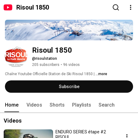
Risoul 1850
Risoul 1850
@risoulstation
205 subscribers
•
96 videos
Chaîne Youtube Officielle Station de Ski Risoul 1850 | 
...more
Subscribe
Home
Videos
Shorts
Playlists
Search
Videos
ENDURO SERIES étape #2
RISOUL