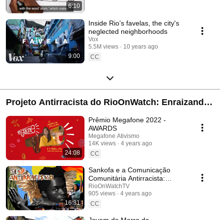
6:10
Inside Rio’s favelas, the city's
neglected neighborhoods
Vox
5.5M views
10 years ago
9:00
CC
Projeto Antirracista do RioOnWatch: Enraizando
o Antirracismo nas Favelas
Prêmio Megafone 2022 -
AWARDS
Megafone Ativismo
14K views
4 years ago
24:08
CC
Sankofa e a Comunicação
Comunitária Antirracista:
Encerrando 'Enraizando o
RioOnWatchTV
905 views
4 years ago
Antirracismo nas Favelas'
16:31
CC
Jovem do Morro da