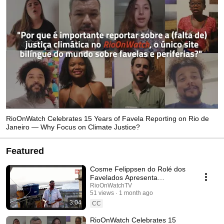
RioOnWatch Celebrates 15 Years of Favela Reporting on Rio de
Janeiro — Why Focus on Climate Justice?
Featured
Cosme Felippsen do Rolé dos
Favelados Apresenta
Performance Durante Visita
RioOnWatchTV
51 views
1 month ago
Guiada da Providência
3:04
CC
RioOnWatch Celebrates 15