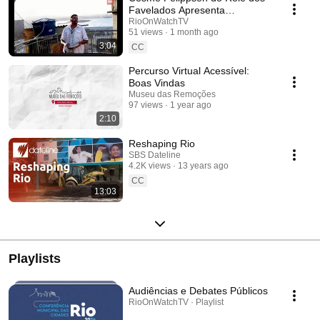
Favelados Apresenta
Performance Durante Visita
RioOnWatchTV
51 views
1 month ago
Guiada da Providência
3:04
CC
Percurso Virtual Acessível:
Boas Vindas
Museu das Remoções
97 views
1 year ago
2:10
Reshaping Rio
SBS Dateline
4.2K views
13 years ago
CC
13:03
Playlists
Audiências e Debates Públicos
RioOnWatchTV · Playlist