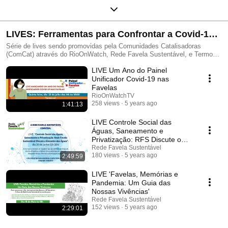
LIVES: Ferramentas para Confrontar a Covid-19
nas Favelas
Série de lives sendo promovidas pela Comunidades Catalisadoras
(ComCat) através do RioOnWatch, Rede Favela Sustentável, e Termo
Territorial Coletivo—TTC.
LIVE Um Ano do Painel
Unificador Covid-19 nas
Favelas
RioOnWatchTV
258 views
5 years ago
1:41:13
LIVE Controle Social das
Águas, Saneamento e
Privatização: RFS Discute o
Encontro das Águas
Rede Favela Sustentável
180 views
5 years ago
2:49:59
LIVE 'Favelas, Memórias e
Pandemia: Um Guia das
Nossas Vivências'
Rede Favela Sustentável
152 views
5 years ago
2:29:01