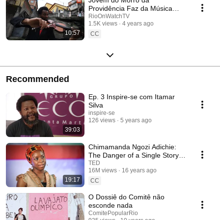
Providência Faz da Música
Instrumento de Transformação
RioOnWatchTV
1.5K views
4 years ago
Social [English available]
10:57
CC
Recommended
Ep. 3 Inspire-se com Itamar
Silva
inspire-se
126 views
5 years ago
39:03
Chimamanda Ngozi Adichie:
The Danger of a Single Story |
TED
TED
16M views
16 years ago
19:17
CC
O Dossiê do Comitê não
esconde nada
ComitePopularRio