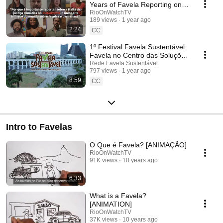
Years of Favela Reporting on
Rio de Janeiro — Why Focus
RioOnWatchTV
189 views
1 year ago
on Climate Justice?
2:24
CC
1º Festival Favela Sustentável:
Favela no Centro das Soluções
—Saiba Como Foi 19/10/24
Rede Favela Sustentável
797 views
1 year ago
8:59
CC
Intro to Favelas
O Que é Favela? [ANIMAÇÃO]
RioOnWatchTV
91K views
10 years ago
6:33
What is a Favela?
[ANIMATION]
RioOnWatchTV
37K views
10 years ago