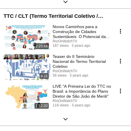
TTC / CLT (Termo Territorial Coletivo /
Community Land Trust)
Novos Caminhos para a
Construção de Cidades
Sustentáveis: O Potencial da
Gestão Coletiva do TTC
RioOnWatchTV
187 views
3 years ago
2:25:48
Teaser do II Seminário
Nacional do Termo Territorial
Coletivo
RioOnWatchTV
56 views
3 years ago
9:16
LIVE "A Primeira Lei do TTC no
Brasil: a Importância do Plano
Diretor de São João de Meriti"
RioOnWatchTV
118 views
3 years ago
1:52:20