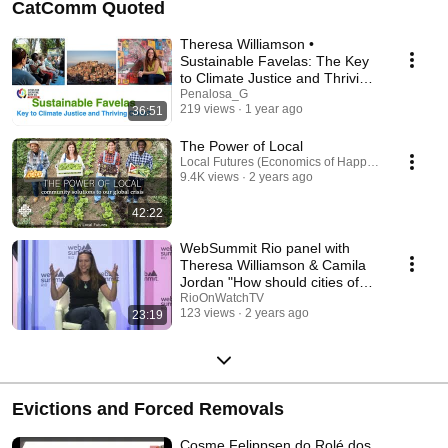
CatComm Quoted
Theresa Williamson •
Sustainable Favelas: The Key
to Climate Justice and Thriving
Cities?
Penalosa_G
219 views
1 year ago
36:51
The Power of Local
Local Futures (Economics of Happiness)
9.4K views
2 years ago
42:22
WebSummit Rio panel with
Theresa Williamson & Camila
Jordan "How should cities of
the future look?"
RioOnWatchTV
123 views
2 years ago
23:19
Evictions and Forced Removals
Cosme Felippsen do Rolé dos