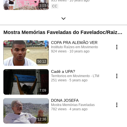
935 views
10 years ago
3:03
CC
Mostra Memórias Faveladas do Faveladoc/Raizes
em Movimento
COPA PRA ALEMÃO VER
Instituto Raízes em Movimento
924 views
10 years ago
50:12
Cadê a UPA?
Territorios em Movimento - LTM
251 views
5 years ago
7:09
DONA JOSEFA
Mostra Memórias Faveladas
782 views
4 years ago
12:36