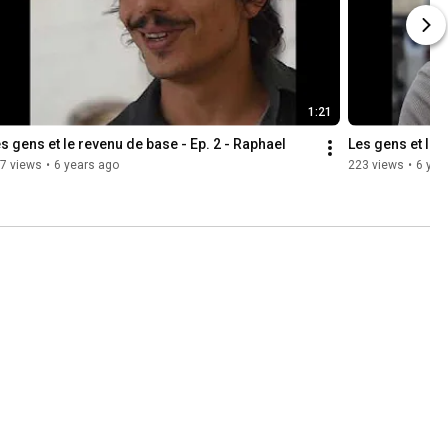
1:21
s gens et le revenu de base - Ep. 2 - Raphael
Les gens et le 
7 views
•
6 years ago
223 views
•
6 yea