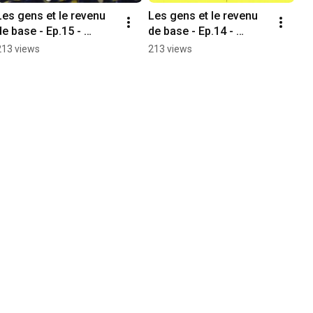
Les gens et le revenu 
Les gens et le revenu 
de base - Ep.15 - 
de base - Ep.14 - 
Sophia
Frédéric
213 views
213 views