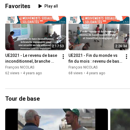
Favorites
Play all
2:17:53
2:26:34
UE2021 - Le revenu de base 
UE2021 - Fin du monde vs 
inconditionnel, branche 
fin du mois : revenu de base 
manquante pour une 
inconditionnel et transition 
François NICOLAS
François NICOLAS
sécurité sociale universelle
écologique
62 views
•
4 years ago
68 views
•
4 years ago
Tour de base