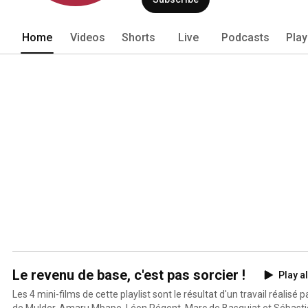
Home
Videos
Shorts
Live
Podcasts
Play
Le revenu de base, c'est pas sorcier !
Play al
Les 4 mini-films de cette playlist sont le résultat d'un travail réalisé
de Mulder, Amaru Mbape, Léon Régent, Marc de Basquiat et Sébastie