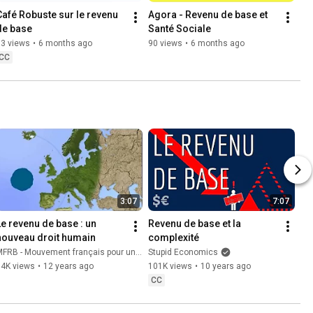
Café Robuste sur le revenu 
Agora - Revenu de base et 
de base
Santé Sociale
93 views
•
6 months ago
90 views
•
6 months ago
CC
3:07
7:07
Le revenu de base : un 
Revenu de base et la 
nouveau droit humain
complexité
FRB - Mouvement français pour un revenu de base
Stupid Economics
14K views
•
12 years ago
101K views
•
10 years ago
CC