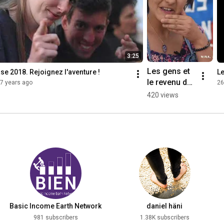
3:25
Les gens et 
se 2018. Rejoignez l'aventure !
Le
le revenu de 
7 years ago
26
base - Ep. 1 - 
420 views
Nina
Basic Income Earth Network
daniel häni
981 subscribers
1.38K subscribers