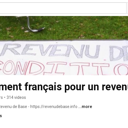
ent français pour un reven
rs
•
314 videos
venu de Base - https://revenudebase.info 
...more
ks