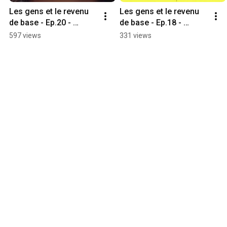
Les gens et le revenu 
Les gens et le revenu 
de base - Ep.20 - 
de base - Ep.18 - 
Keryline
Timothée
597 views
331 views