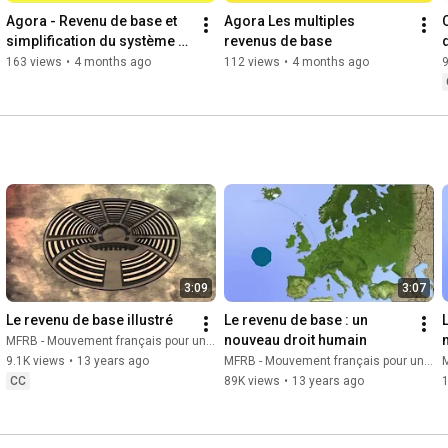
Mixage - Bénédicte Pellerin

Agora - Revenu de base et 
Agora Les multiples 
simplification du système 
revenus de base
Motion Design :

socio-fiscal
163 views
•
4 months ago
112 views
•
4 months ago
Scénario - Léna Le Guay

Direction artistique et animation - Isaline Moulin

Voix Off, Composition Musicale, Illustration Sonore - Bénédicte 
Pellerin

Musiques : 

"J'ai rien prévu pour demain" - Tryo 

"Champo" - Tony Dola

Traductions : 

-Anglais : Jade Le Guay

3:09
3:07
-Allemand : Angelika Gross

Le revenu de base illustré
Le revenu de base : un 
-Espagnol : Julie Mazaud &  Ignacio Fernandez Vallo

nouveau droit humain
MFRB - Mouvement français pour un revenu de base
9.1K views
•
13 years ago
MFRB - Mouvement français pour un revenu de base
M
 Photographies - Département de la Gironde, site du 
CC
89K views
•
13 years ago
gouvernement, TERA

--------
