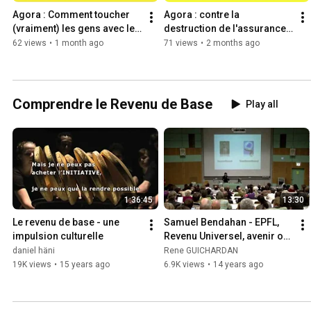
Agora : Comment toucher 
Agora : contre la 
(vraiment) les gens avec le 
destruction de l'assurance 
revenu de base ?
chômage
62 views
•
1 month ago
71 views
•
2 months ago
Comprendre le Revenu de Base
Play all
1:36:45
13:30
Le revenu de base - une 
Samuel Bendahan - EPFL,  
impulsion culturelle
Revenu Universel, avenir ou 
utopie  ?
daniel häni
Rene GUICHARDAN
19K views
•
15 years ago
6.9K views
•
14 years ago