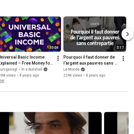
10:06
3:17
Universal Basic Income 
Pourquoi il faut donner de 
Explained – Free Money for 
l’argent aux pauvres sans 
Everybody? UBI
contrepartie
urzgesagt – In a Nutshell
Le Monde
10M views
•
8 years ago
229K views
•
8 years ago
CC