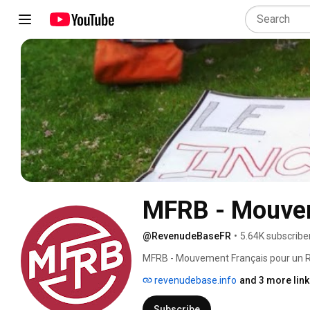
MFRB - Mouvem
@RevenudeBaseFR
•
5.64K subscribe
MFRB - Mouvement Français pour un Re
revenudebase.info
and 3 more lin
Subscribe