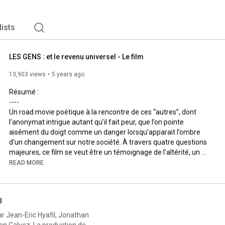
lists
LES GENS : et le revenu universel - Le film
13,903 views
5 years ago
Résumé :

----

Un road movie poétique à la rencontre de ces “autres”, dont 
l’anonymat intrigue autant qu’il fait peur, que l’on pointe 
aisément du doigt comme un danger lorsqu’apparait l’ombre 
d’un changement sur notre société. À travers quatre questions 
majeures, ce film se veut être un témoignage de l’altérité, un 
moyen de lui attribuer un visage et une parole, sur un sujet qui 
READ MORE
fait aujourd'hui parler de lui : le revenu universel, aussi appelé 
revenu de base. Un concept novateur et bouleversant, donc 
inquiétant, qui changerait pourtant nos manières de vivre 
l
individuellement et collectivement en faisant cohabiter les 
deux principes antinomiques que sont liberté et égalité.

 par Jean-Eric Hyafil, Jonathan
n Calvez. La production de