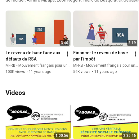
cette série de vidéos a été financée par 81 généreux donateurs.
http://www.kisskissbankbank.com/fr/projects/le-revenu-de-base-
pedagogique
3:40
3:19
Le revenu de base face aux 
Financer le revenu de base 
défauts du RSA
par l'impôt
MFRB - Mouvement français pour un revenu de base
MFRB - Mouvement français pour un revenu de base
103K views
•
11 years ago
56K views
•
11 years ago
Videos
1:00:56
2:35:46