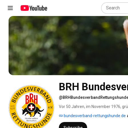
BRH Bundesver
@BRHBundesverbandRettungshund
Vor 50 Jahren, im November 1976, gr
Bundesverband Rettungshunde e.V. Heut
bundesverband-rettungshunde.de
Rettungshundeorganisation. Über 2000 
Rettungshundestaffeln - ausschließli
Subscribe