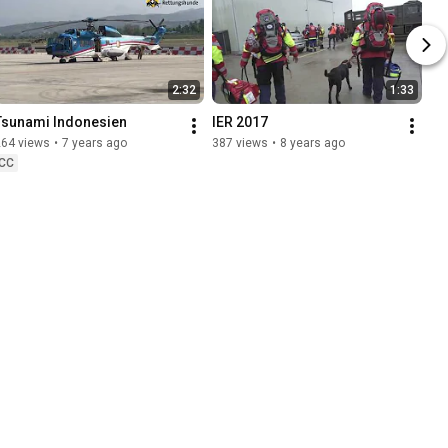
2:32
1:33
Tsunami Indonesien
IER 2017
264 views
•
7 years ago
387 views
•
8 years ago
CC