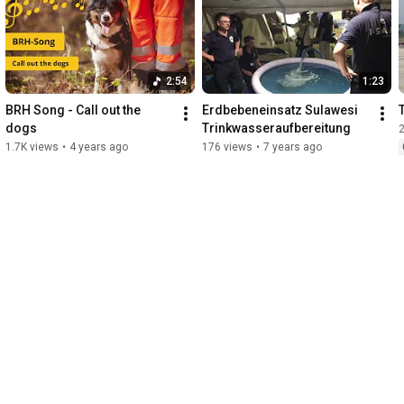
2:54
1:23
BRH Song - Call out the 
Erdbebeneinsatz Sulawesi 
dogs
Trinkwasseraufbereitung
1.7K views
•
4 years ago
176 views
•
7 years ago