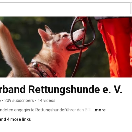
band Rettungshunde e. V.
e
•
209 subscribers
•
14 videos
ündeten engagierte Rettungshundeführer den BRH 
...more
e ist er die weltweit größte 
and 4 more links
aktive Mitglieder engagieren sich in rund 100 
ch ehrenamtlich. Sie kommen zum Einsatz, wenn jede 