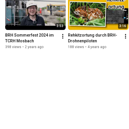
3:53
3:16
BRH Sommerfest 2024 im 
Rehkitzortung durch BRH-
TCRH Mosbach
Drohnenpiloten
398 views
•
2 years ago
188 views
•
4 years ago