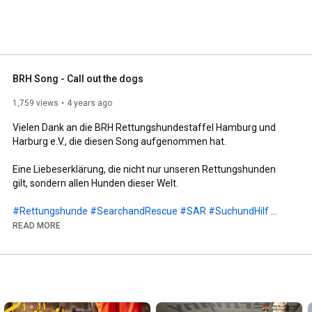
 nach Unfällen und in Katastrophensituationen, schnell 
BRH Song - Call out the dogs
1,759 views
4 years ago
Vielen Dank an die BRH Rettungshundestaffel Hamburg und 
Harburg e.V., die diesen Song aufgenommen hat.

Eine Liebeserklärung, die nicht nur unseren Rettungshunden 
gilt, sondern allen Hunden dieser Welt.

#Rettungshunde
#SearchandRescue
#SAR
#SuchundHilf
#BRH
#K9
#Suchhunde
READ MORE