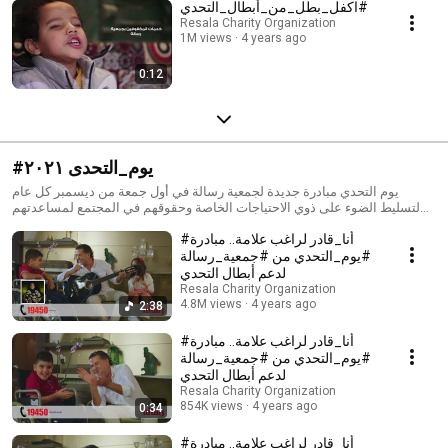
اكفل_بطل_من_أبطال_التحدي#
Resala Charity Organization
1M views
4 years ago
0:12
#يوم_التحدى ٢٠٢١
يوم التحدي مبادرة جديدة لجمعية رسالة في أول جمعة من ديسمبر كل عام
لتسليط الضوء على ذوي الاحتياجات الخاصة وحقوقهم في المجتمع لمساعدتهم
في تحقيق أحلامهم لمعرفة المزيد عن مبادرة يوم التحدي اضغط على اللينك
#أنا_قادر لراغب علامة.. مبادرة
التالي: https://yom-eltahady.resala.org/ يمكنك أيضًا من خلال نفس الرابط
الاشتراك كمتطوع في الاحتفالية أو كبطل من أبطال التحدي.
#يوم_التحدي من #جمعية_رسالة
لدعم أبطال التحدي
Resala Charity Organization
4.8M views
4 years ago
2:38
#أنا_قادر لراغب علامة.. مبادرة
#يوم_التحدي من #جمعية_رسالة
لدعم أبطال التحدي
Resala Charity Organization
854K views
4 years ago
0:34
#أنا_قادر لراغب علامة.. مبادرة