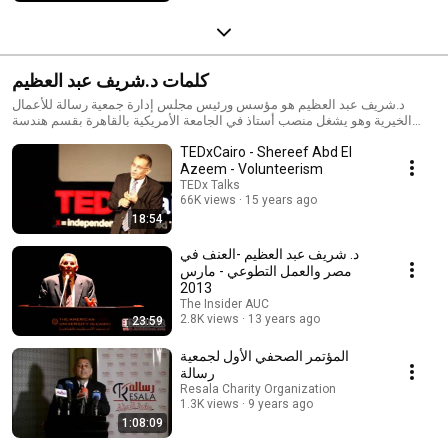
كلمات د.شريف عبد العظيم
د.شريف عبد العظيم هو مؤسس ورئيس مجلس إدارة جمعية رسالة للأعمال
الخيرية وهو يشغل منصب أستاذ في الجامعة الأمريكية بالقاهرة بقسم هندسة
الالكترونيات والاتصالات. قام الدكتور عبد العظيم بتدريس العديد من المواد
TEDxCairo - Shereef Abd El
والدورات في مجال الهندسة للطلاب الجامعيين وكذلك لطلاب الدراسات العليا،
Azeem - Volunteerism
كما قام بتطوير منهج متعلق بأخلاقيات الهندسة لطلبة المرحلة الجامعية. تأسست
تحت قيادته جمعية رسالة للأعمال الخيرية والتي بدأت كأسرة طلابية بكلية
TEDx Talks
15 years ago
66K views
الهندسة جامعة القاهرة في 25 من يونيو عام 1999 و اشهرت كجمعية أهلية غير
حكومية في مايو عام 2000 تهدف إلى العمل على نشر الإيجابية والسلوك الأخلاقي
18:54
والأخلاقيات الحميدة بين الشباب.
د. شريف عبد العظيم -العنف في
مصر والعمل التطوعي - مارس
2013
The Insider AUC
2.8K views
13 years ago
23:59
المؤتمر الصحفي الأول لجمعية
رسالة
Resala Charity Organization
1.3K views
9 years ago
1:08:09