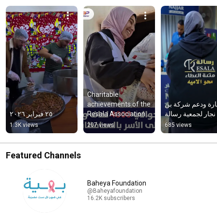
Charitable 
ارة ودعم شركة بن 
achievements of the 
ة رسالة .
Resala Association 
٢٥ فبراير ٢٠٢٦
2025
1.3K views
207 views
685 views
Featured Channels
Baheya Foundation
@Baheyafoundation
16.2K subscribers