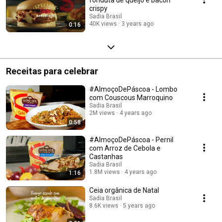
crispy
Sadia Brasil
40K views
3 years ago
0:16
Receitas para celebrar
#AlmoçoDePáscoa - Lombo
com Couscous Marroquino
Sadia Brasil
2M views
4 years ago
0:58
#AlmoçoDePáscoa - Pernil
com Arroz de Cebola e
Castanhas
Sadia Brasil
1.8M views
4 years ago
1:16
Ceia orgânica de Natal
Sadia Brasil
8.6K views
5 years ago