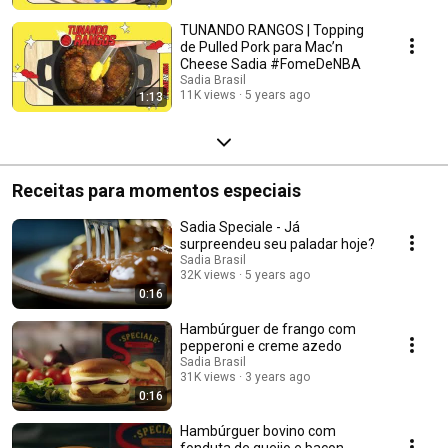
TUNANDO RANGOS | Topping
de Pulled Pork para Mac’n
Cheese Sadia #FomeDeNBA
Sadia Brasil
11K views
5 years ago
1:13
Receitas para momentos especiais
Sadia Speciale - Já
surpreendeu seu paladar hoje?
Sadia Brasil
32K views
5 years ago
0:16
Hambúrguer de frango com
pepperoni e creme azedo
Sadia Brasil
31K views
3 years ago
0:16
Hambúrguer bovino com
fonduta de queijo e bacon