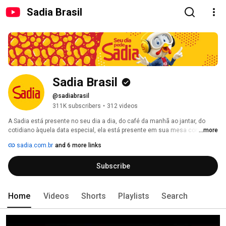
Sadia Brasil
Sadia Brasil
@sadiabrasil
311K subscribers
•
312 videos
A Sadia está presente no seu dia a dia, do café da manhã ao jantar, do 
cotidiano àquela data especial, ela está presente em sua mesa com uma 
...more
variedade de produtos que trazem muito sabor e praticidade à sua vida. 
sadia.com.br
and 6 more links
Subscribe
Home
Videos
Shorts
Playlists
Search