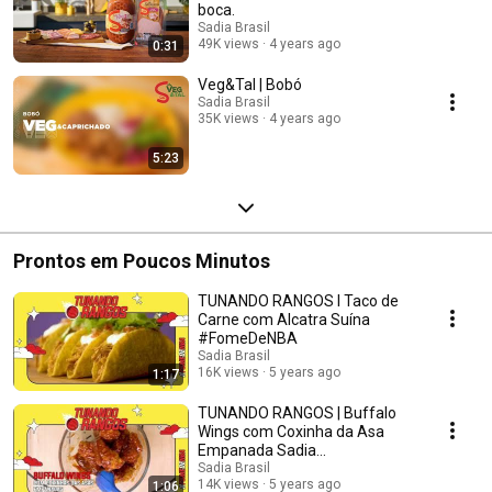
boca.
Sadia Brasil
49K views
4 years ago
0:31
Veg&Tal | Bobó
Sadia Brasil
35K views
4 years ago
5:23
Prontos em Poucos Minutos
TUNANDO RANGOS l Taco de
Carne com Alcatra Suína
#FomeDeNBA
Sadia Brasil
16K views
5 years ago
1:17
TUNANDO RANGOS | Buffalo
Wings com Coxinha da Asa
Empanada Sadia
#FomeDeNBA
Sadia Brasil
14K views
5 years ago
1:06