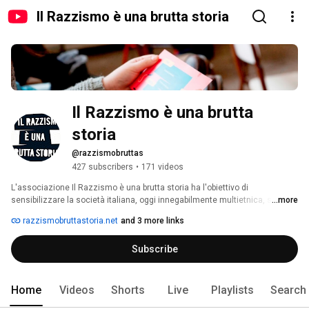
Il Razzismo è una brutta storia
Il Razzismo è una brutta 
storia
@razzismobruttas
427 subscribers
•
171 videos
L'associazione Il Razzismo è una brutta storia ha l'obiettivo di 
sensibilizzare la società italiana, oggi innegabilmente multietnica, su 
...more
tematiche urgenti quali i diritti di cittadinanza, le discriminazione multiple 
razzismobruttastoria.net
and 3 more links
e la lotta contro la marginalità attraverso iniziative culturali di diverso tipo 
(pubblicazioni, festival, eventi culturali). 
Subscribe
Home
Videos
Shorts
Live
Playlists
Search