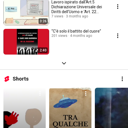
Lavoro ispirato dall'Art.5
Dichiarazione Universale dei
Diritti dell'Uomo e 'Art. 22
Cost.Italiana
7 views
3 months ago
3:26
“C’è solo il battito del cuore”
201 views
4 months ago
2:40
Shorts