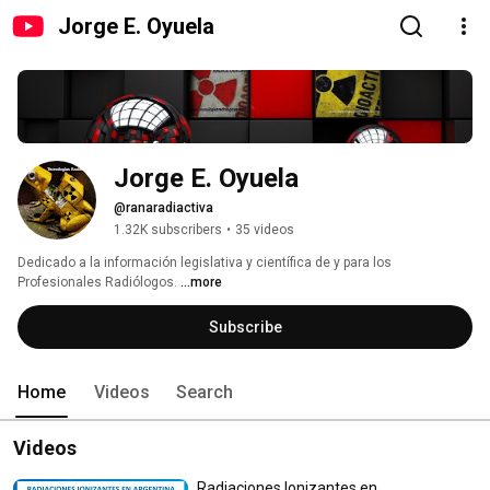
Jorge E. Oyuela
Jorge E. Oyuela
@ranaradiactiva
1.32K subscribers
•
35 videos
Dedicado a la información legislativa y científica de y para los 
Profesionales Radiólogos. 
...more
Subscribe
Home
Videos
Search
Videos
Radiaciones Ionizantes en