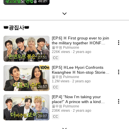
20:34
👑광집사👑
[EP.6] ※ First group ever to join
the military together ※ONF
back from the military🔥 | Butler
풀무원 Pulmuone
226K views
2 years ago
Kwang
27:51
CC
[EP.5] ※Lee Hyori Confronts
Kwanghee ※ Non-stop Stories
from Legendary Entertainers |
풀무원 Pulmuone
1.2M views
2 years ago
Butler Kwang
28:57
CC
[EP.4] “Now I’m taking your
place!” A prince with a kind
face but a very strong heart ✨
풀무원 Pulmuone
236K views
2 years ago
20:07
CC