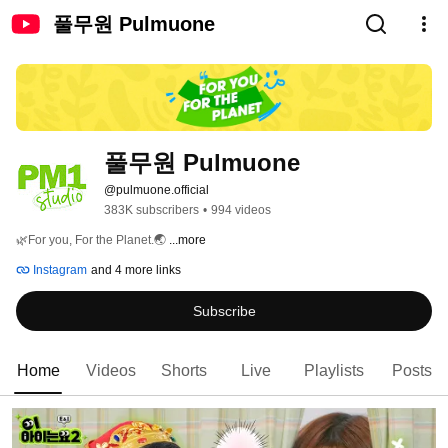
풀무원 Pulmuone
풀무원 Pulmuone
@pulmuone.official
383K subscribers
•
994 videos
🌿For you, For the Planet.🌏 
...more
Instagram
and 4 more links
Subscribe
Home
Videos
Shorts
Live
Playlists
Posts