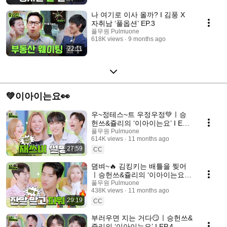
나 여기로 이사 올까? I 김풍 X
자취남 ‘풀옵션’ EP.3
풀무원 Pulmuone
618K views
9 months ago
22:11
💚이아이는요👀
우~정테스~트 우정우정💚ㅣ승
헌쓰&쥴리의 ‘이아이는요’ I EP.6
재쓰비
풀무원 Pulmuone
614K views
11 months ago
27:59
CC
뎜벼~🔥 김킹키는 배틀을 찢어
ㅣ승헌쓰&쥴리의 ‘이아이는요’ I
EP.5 킹키
풀무원 Pulmuone
438K views
11 months ago
29:19
CC
부러우면 지는 거다😏ㅣ승헌쓰&
쥴리의 ‘이아이는요’ I EP.4