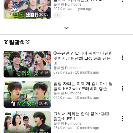
N.Flying(엔플라잉) 승협&회승
풀무원 Pulmuone
397K views
1 year ago
30:05
CC
👔팀광희👔
⚾️두유면 김말국이 뭐야? 대단한
맛이지. I 팀광희 EP.3 with 권은
비
풀무원 Pulmuone
672K views
10 months ago
18:16
팀장 자리는 이제 제 겁니다. I 팀
광희 EP.2 with 크래비티 형준
풀무원 Pulmuone
665K views
10 months ago
20:48
그래서 저희는 합의 끝에~🤝🏻 I
팀광희 EP.1
풀무원 Pulmuone
354K views
10 months ago