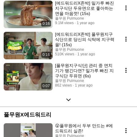
[에드워드리X존박] 밀가루 빠진
지구식단 두유면으로 좋아하는
면을 마음껏! (15s)​
풀무원 Pulmuone
9.1M views
1 year ago
0:16
[에드워드리X존박] 풀무원지구
식단으로 당신의 식탁에 지구력
을! (15s)​
풀무원 Pulmuone
510K views
1 year ago
0:16
[풀무원지구식단] 관리 중 면치
기가 땡긴다면? 밀가루 빠진 지
구식단 두유면 (6s)​
풀무원 Pulmuone
862 views
1 year ago
0:07
풀무원X에드워드리
😮풀무원에서 두부 만드는 #에
드워드리 실존!
풀무원 Pulmuone