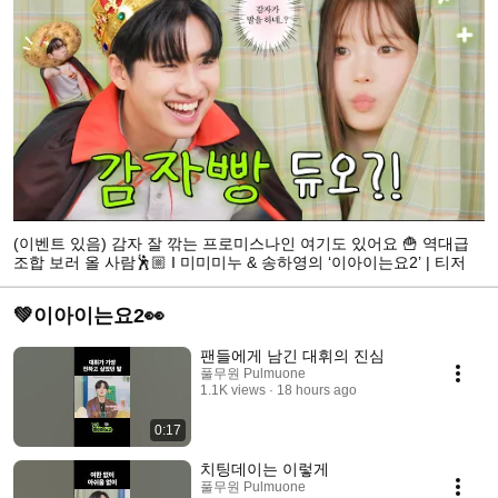
(이벤트 있음) 감자 잘 깎는 프로미스나인 여기도 있어요 🍟 역대급
조합 보러 올 사람🕺🏼 I 미미미누 & 송하영의 ‘이아이는요2’ | 티저
💚이아이는요2👀
팬들에게 남긴 대휘의 진심
풀무원 Pulmuone
1.1K views
18 hours ago
0:17
치팅데이는 이렇게
풀무원 Pulmuone