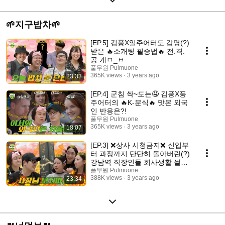
🌱지구밥차🌱
[EP.5] 김풍X일주어터도 감명(?)
받은 🔥소개팅 필승법🔥 전.격.
공.개ㅁ_ㅂ
풀무원 Pulmuone
365K views
3 years ago
23:33
[EP.4] 군침 싹~도는🤤 김풍X풍
주어터의 🔥K-분식🔥 맛본 외국
인 반응은?!
풀무원 Pulmuone
365K views
3 years ago
18:07
[EP.3] ❌상사 시청금지❌ 신입부
터 과장까지 단단히 돌아버린(?)
강남역 직장인들 회사생활 썰푼
다.
풀무원 Pulmuone
388K views
3 years ago
23:34