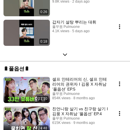
9.8K views
2 days ago
0:26
갑자기 설탕 뿌리는 대휘
풀무원 Pulmuone
4.1K views
5 days ago
0:18
🔋풀옵션🔋
셀프 인테리어의 신, 셀프 인테
리어의 권위자 I 김풍 X 자취남
‘풀옵션’ EP.5
풀무원 Pulmuone
854K views
8 months ago
21:10
친언니랑 살기 vs 친구랑 살기 I
김풍 X 자취남 ‘풀옵션’ EP.4
풀무원 Pulmuone
615K views
9 months ago
24:48