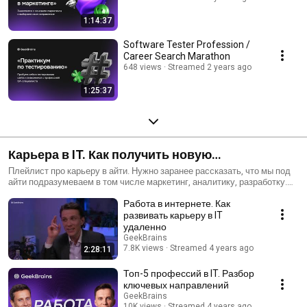
1:14:37
Software Tester Profession /
Career Search Marathon
648 views
Streamed 2 years ago
1:25:37
Карьера в IT. Как получить новую
востребованную профессию и работать
Плейлист про карьеру в айти. Нужно заранее рассказать, что мы под
айти подразумеваем в том числе маркетинг, аналитику, разработку.
удаленно. Выбираем необходимые навыки для
Если вы хотите найти работу в IT в широком смысле этого слова —
Работа в интернете. Как
этот плейлист для вас.
старта.
развивать карьеру в IT
удаленно
GeekBrains
7.8K views
Streamed 4 years ago
2:28:11
Топ-5 профессий в IT. Разбор
ключевых направлений
GeekBrains
10K views
Streamed 4 years ago