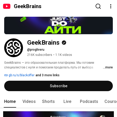
GeekBrains
GeekBrains
@progliveru
216K subscribers
•
1.1K videos
GeekBrains — это образовательная платформа. Мы готовим 
специалистов с нуля и помогаем проделать путь от выбора 
...more
специальности до выхода на новую работу. 
gb.ru/s/blackoffer
and 3 more links
Subscribe
Home
Videos
Shorts
Live
Podcasts
Cours