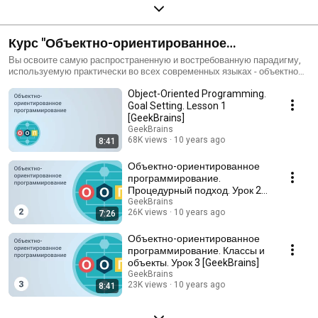
Курс "Объектно-ориентированное
программирование"
Вы освоите самую распространенную и востребованную парадигму,
используемую практически во всех современных языках - объектно
ориентированное программирование. На занятиях мы будем
Object-Oriented Programming.
разрабатывать игру "Змейка" на языке C# с использованием системы
контроля версий Git.
Goal Setting. Lesson 1
[GeekBrains]
GeekBrains
68K views
10 years ago
8:41
Объектно-ориентированное
программирование.
Процедурный подход. Урок 2
[GeekBrains]
GeekBrains
26K views
10 years ago
7:26
Объектно-ориентированное
программирование. Классы и
объекты. Урок 3 [GeekBrains]
GeekBrains
23K views
10 years ago
8:41