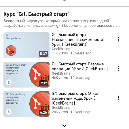
Курс "Git. Быстрый старт"
Бесплатный видеокурс, который окунет вас в мир командной
разработки с использованием git. Позволит с нуля организовать в
интернете совместное хранилище кода, и научит эффективно его
Git. Быстрый старт.
использовать.
Назначение и возможности.
Урок 1 [GeekBrains]
GeekBrains
71K views
10 years ago
5:37
Git. Быстрый старт. Базовые
операции. Урок 2 [GeekBrains]
GeekBrains
46K views
10 years ago
7:32
Git. Быстрый старт. Откат
изменений кода. Урок 3
[GeekBrains]
GeekBrains
28K views
10 years ago
6:26