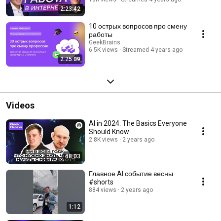
2:23:42
10 острых вопросов про смену
работы
GeekBrains
6.5K views
Streamed 4 years ago
2:25:09
Videos
AI in 2024: The Basics Everyone
Should Know
2.8K views
2 years ago
48:03
Главное AI событие весны
#shorts
884 views
2 years ago
1:12