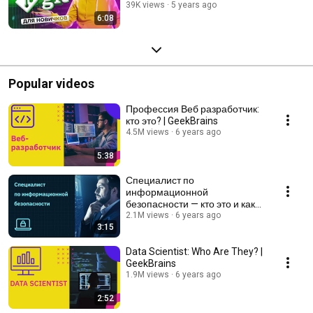
39K views
5 years ago
6:08
Popular videos
Профессия Веб разработчик:
кто это? | GeekBrains
4.5M views
6 years ago
5:38
Специалист по
информационной
безопасности — кто это и как
им стать | GeekBrains
2.1M views
6 years ago
3:15
Data Scientist: Who Are They? |
GeekBrains
1.9M views
6 years ago
2:52