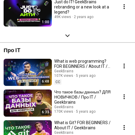
Just do IT! GeekBrains
rebranding or a new look at a
legend?
49K views
2 years ago
1:00
Про IT
What is web programming?
FOR BEGINNERS / About IT /
Geekbrains
GeekBrains
107K views
5 years ago
6:48
CC
Что такое базы данных? ДЛЯ
НОВИЧКОВ / Про IT /
Geekbrains
GeekBrains
170K views
5 years ago
6:33
What is Git? FOR BEGINNERS /
About IT / Geekbrains
GeekBrains