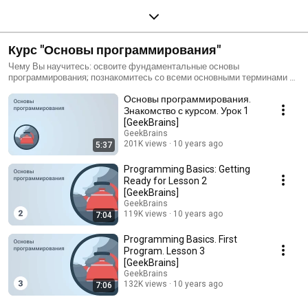
Курс "Основы программирования"
Чему Вы научитесь: освоите фундаментальные основы
программирования; познакомитесь со всеми основными терминами и
понятиями; научитесь разрабатывать алгоритмы; получите реальный
Основы программирования.
опыт разработки; сможете писать простые программы; познакомитесь
с различными языками и направлениями программирования; будете
Знакомство с курсом. Урок 1
четко понимать, какое направление вам наиболее интересно;
[GeekBrains]
получите материалы и инструкции для дальнейшего развития.
GeekBrains
201K views
10 years ago
5:37
Programming Basics: Getting
Ready for Lesson 2
[GeekBrains]
GeekBrains
119K views
10 years ago
7:04
Programming Basics. First
Program. Lesson 3
[GeekBrains]
GeekBrains
132K views
10 years ago
7:06