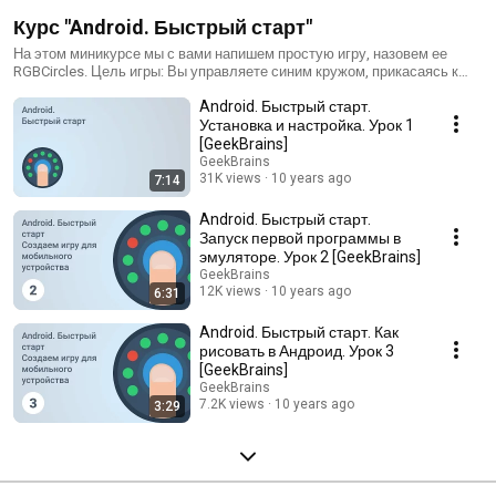
Курс "Android. Быстрый старт"
На этом миникурсе мы с вами напишем простую игру, назовем ее
RGBCircles. Цель игры: Вы управляете синим кружом, прикасаясь к
экрану. Нужно кушать зеленые кружки и убегать от красных. Враги
Android. Быстрый старт.
двигаются, когда вы двигаетесь. Мир кружков замирает, когда вы не
прикасаетесь к экрану, и оживает, при прикосновении. Тактика, но с
Установка и настройка. Урок 1
возможностью паузы во время игры, для этого достаточно всего лишь
[GeekBrains]
отвести палец от экрана. Круг, которым вы управляете,
GeekBrains
увеличивается в размерах, когда вы съедаете зеленый кружок. Чем
31K views
10 years ago
7:14
больше ваш размер -- тем большее количество кружков вы можете
съесть. Требуемая подготовка: базовое знакомство с языком Java
Android. Быстрый старт.
(классы, методы, наследование, интерфейсы)
Запуск первой программы в
эмуляторе. Урок 2 [GeekBrains]
GeekBrains
12K views
10 years ago
6:31
Android. Быстрый старт. Как
рисовать в Андроид. Урок 3
[GeekBrains]
GeekBrains
7.2K views
10 years ago
3:29