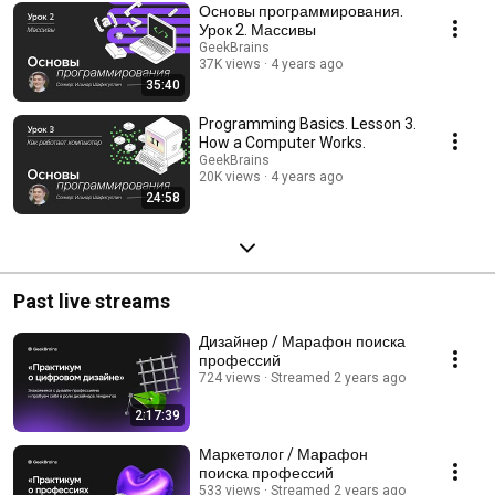
Основы программирования.
Урок 2. Массивы
GeekBrains
37K views
4 years ago
35:40
Programming Basics. Lesson 3.
How a Computer Works.
GeekBrains
20K views
4 years ago
24:58
Past live streams
Дизайнер / Марафон поиска
профессий
724 views
Streamed 2 years ago
2:17:39
Маркетолог / Марафон
поиска профессий
533 views
Streamed 2 years ago