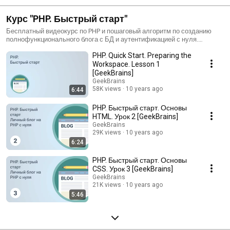
Курс "PHP. Быстрый старт"
Бесплатный видеокурс по PHP и пошаговый алгоритм по созданию
полнофункционального блога с БД и аутентификацией с нуля.
Специально для новичков в веб-разработке. Изучайте
PHP. Quick Start. Preparing the
программирование, выполняя реальные кейсы! Минимум теории,
максимум практики.
Workspace. Lesson 1
[GeekBrains]
GeekBrains
58K views
10 years ago
6:44
PHP. Быстрый старт. Основы
HTML. Урок 2 [GeekBrains]
GeekBrains
29K views
10 years ago
6:24
PHP. Быстрый старт. Основы
CSS. Урок 3 [GeekBrains]
GeekBrains
21K views
10 years ago
5:46