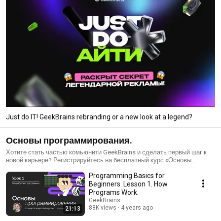
Just do IT! GeekBrains rebranding or a new look at a legend?
Основы программирования.
Хотите стать частью комьюнити GeekBrains и сделать первый шаг к
новой карьере? Регистрируйтесь на бесплатный курс «Основы
программирования». Вы изучите ключевые направления в IT и
Programming Basics for
подберете востребованную IT-профессию: https://gb.ru/link/fiUW7T
Beginners. Lesson 1. How
Programs Work.
GeekBrains
88K views
4 years ago
21:13