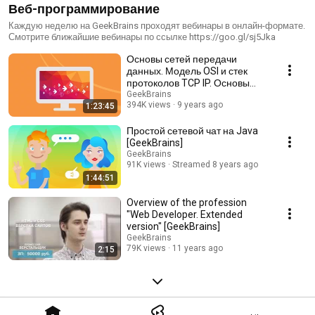
Веб-программирование
Каждую неделю на GeekBrains проходят вебинары в онлайн-формате.
Смотрите ближайшие вебинары по ссылке https://goo.gl/sj5Jka
Основы сетей передачи
данных. Модель OSI и стек
протоколов TCP IP. Основы
Ethernet. [GeekBrains]
GeekBrains
394K views
9 years ago
1:23:45
Простой сетевой чат на Java
[GeekBrains]
GeekBrains
91K views
Streamed 8 years ago
1:44:51
Overview of the profession
"Web Developer. Extended
version" [GeekBrains]
GeekBrains
79K views
11 years ago
2:15