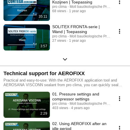
Kozijnen | Toepassing
pro clima - Moll bauökologische Produkte GmbH
68 views
1 year ago
35:11
SOLITEX FRONTA-serie |
Wand | Toepassing
pro clima - Moll bauökologische Produkte GmbH
27 views
1 year ago
3:57
Technical support for AEROFIXX
Practical and easy-to-use: With the AEROFIXX application tool and
AEROSANA VISCONN sealant from pro clima, you can quickly seal
transitions between different building components in an airtight manner –
01. Pressure settings and
both indoors and outdoors! Thanks to its double functionality, this
convenient airtightness tool can spray sealant or else apply beads of
compressor settings
sealant. As a result, locations that are difficult to access are no longer a
pro clima - Moll bauökologische Produkte GmbH
problem! The best results are obtained when the sealant material is
403 views
4 years ago
inserted correctly, the technician is able to handle the device properly
2:29
and the AEROFIXX application tool is in perfect working order. To ensure
all of these requirements are achieved, we have produced a series of
02. Using AEROFIXX after an
short videos on the most important aspects of handling, working with and
idle period