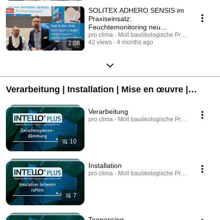
SOLITEX ADHERO SENSIS im
Praxiseinsatz:
Feuchtemonitoring neu
gedacht
pro clima - Moll bauökologische Produkte GmbH
42 views
4 months ago
2:08
Verarbeitung | Installation | Mise en œuvre |
Toepassing
Verarbeitung
pro clima - Moll bauökologische Produkte GmbH · 
10
Installation
pro clima - Moll bauökologische Produkte GmbH · 
7
Toepassing