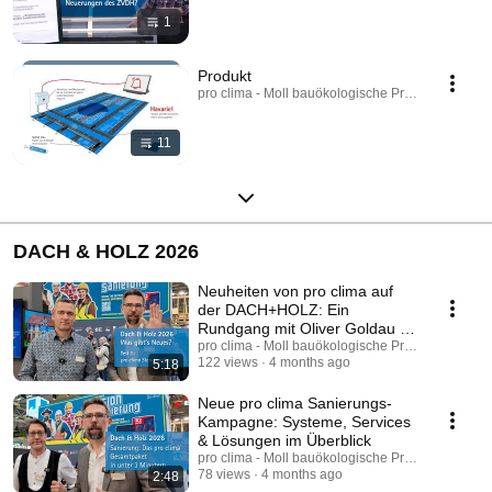
1
Produkt
pro clima - Moll bauökologische Produkte GmbH · 
11
DACH & HOLZ 2026
Neuheiten von pro clima auf
der DACH+HOLZ: Ein
Rundgang mit Oliver Goldau &
Stefan Hückstedt
pro clima - Moll bauökologische Produkte GmbH
122 views
4 months ago
5:18
Neue pro clima Sanierungs-
Kampagne: Systeme, Services
& Lösungen im Überblick
pro clima - Moll bauökologische Produkte GmbH
78 views
4 months ago
2:48