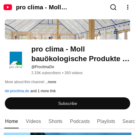
pro clima - Moll
bauökologische Produkte
GmbH
pro clima - Moll 
bauökologische Produkte 
GmbH
@ProclimaDe
2.33K subscribers
•
393 videos
More about this channel
...more
proclima.de
and 1 more link
Subscribe
Home
Videos
Shorts
Podcasts
Playlists
Sear