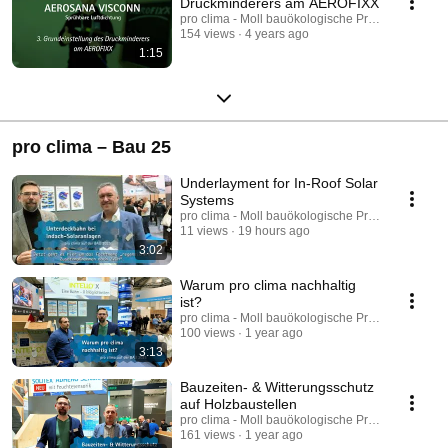
Druckminderers am AEROFIXX
zu diesem Thema auch unsere Homepage:
pro clima - Moll bauökologische Produkte GmbH
https://de.proclima.com/aktion/aerofixx/aerofixx-stoerungsdiagnose
154 views
4 years ago
1:15
pro clima – Bau 25
Underlayment for In-Roof Solar
Systems
pro clima - Moll bauökologische Produkte GmbH
11 views
19 hours ago
3:02
Warum pro clima nachhaltig
ist?
pro clima - Moll bauökologische Produkte GmbH
100 views
1 year ago
3:13
Bauzeiten- & Witterungsschutz
auf Holzbaustellen
pro clima - Moll bauökologische Produkte GmbH
161 views
1 year ago