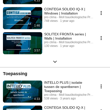
4:33
CONTEGA SOLIDO IQ-X |
Windows | Installation
pro clima - Moll bauökologische Produkte GmbH
748 views
1 year ago
1:46
SOLITEX FRONTA series |
Walls | Installation
pro clima - Moll bauökologische Produkte GmbH
130 views
1 year ago
3:57
Toepassing
INTELLO PLUS | isolatie
tussen de spantbenen |
Toepassing
pro clima - Moll bauökologische Produkte GmbH
538 views
3 years ago
4:33
CONTEGA SOLIDO IQ-X |