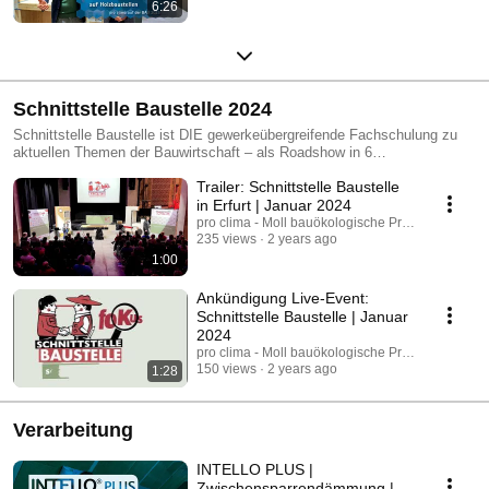
6:26
Schnittstelle Baustelle 2024
Schnittstelle Baustelle ist DIE gewerkeübergreifende Fachschulung zu
aktuellen Themen der Bauwirtschaft – als Roadshow in 6
Veranstaltungsorten quer durch Deutschland. Bei dieser Eventreihe
Trailer: Schnittstelle Baustelle
vermitteln Referenten aus Theorie und Praxis am originalgroßen Modell,
wie Planer und Handwerker verschiedener Gewerke Bauaufgaben sicher
in Erfurt | Januar 2024
und aufeinander abgestimmt lösen können. Gemeinsam mit namhaften
pro clima - Moll bauökologische Produkte GmbH
Herstellern aus Industrie und Handwerk schult das Schnittstelle
235 views
2 years ago
Baustelle Team im Frühjahr 2024 zum Thema „Serielle Sanierung“.
1:00
Ankündigung Live-Event:
Schnittstelle Baustelle | Januar
2024
pro clima - Moll bauökologische Produkte GmbH
150 views
2 years ago
1:28
Verarbeitung
INTELLO PLUS |
Zwischensparrendämmung |