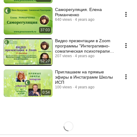
Саморегуляция. Елена
Романченко
640 views
4 years ago
37:03
Видео презентации в Zoom
программы "Интегративно-
соматическая психотерапия"
Е.Романченко и Д.Валуев
207 views
4 years ago
52:27
Приглашаем на прямые
эфиры в Инстаграмм Школы
ИСП
100 views
4 years ago
0:54