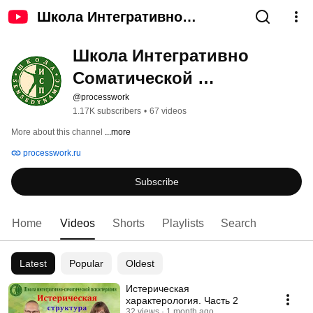
Школа Интегративно
Соматической Психотерапии
Школа Интегративно 
Соматической 
Психотерапии
@processwork
1.17K subscribers
•
67 videos
More about this channel
...more
processwork.ru
Subscribe
Home
Videos
Shorts
Playlists
Search
Latest
Popular
Oldest
Истерическая
характерология. Часть 2
32 views
1 month ago