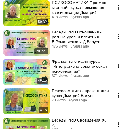
ПСИХОСОМАТИКА.Фрагмент
ы онлайн курса повышения
квалификации.Дмитрий
Валуев.
418 views
3 years ago
59:32
Беседы PRO Отношения -
разные уровни влечения.
Е.Романченко и Д.Валуев.
476 views
3 years ago
1:01:21
Фрагменты онлайн курса
"Интегративно-соматическая
психотерапия"
371 views
4 years ago
46:15
Психосоматика - презентация
курса.Дмитрий Валуев
78 views
4 years ago
4:16
Беседы PRO Сновидения (ч.
2)