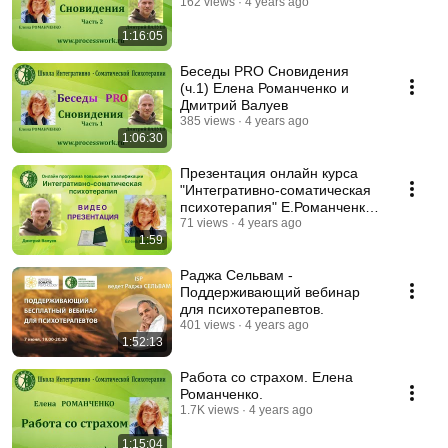
162 views
4 years ago
1:16:05
Беседы PRO Сновидения
(ч.1) Елена Романченко и
Дмитрий Валуев
385 views
4 years ago
1:06:30
Презентация онлайн курса
"Интегративно-соматическая
психотерапия" Е.Романченко
и Д.Валуев
71 views
4 years ago
1:59
Раджа Сельвам -
Поддерживающий вебинар
для психотерапевтов.
401 views
4 years ago
1:52:13
Работа со страхом. Елена
Романченко.
1.7K views
4 years ago
1:15:04