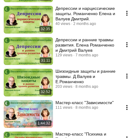
Депрессии и нарциссические
защиты. Романченко Елена и
Валуев Дмитрий.
40 views
2 months ago
32:35
Депрессии и ранние травмы
развития. Елена Романченко
и Дмитрий Валуев
129 views
7 months ago
31:11
Шизоидные защиты и ранние
травмы. Д.Валуев и
Е.Романченко
203 views
8 months ago
32:52
Мастер-класс "Зависимости"
111 views
8 months ago
1:44:32
Мастер-класс "Психика и