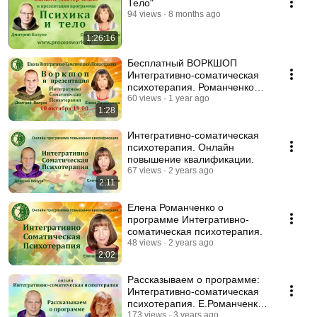
Тело"
94 views
8 months ago
1:26:16
Бесплатный ВОРКШОП
Интегративно-соматическая
психотерапия. Романченко
Елена и Валуев Дмитрий
60 views
1 year ago
1:28
Интегративно-соматическая
психотерапия. Онлайн
повышение квалификации.
67 views
2 years ago
2:11
Елена Романченко о
программе Интегративно-
соматическая психотерапия.
48 views
2 years ago
2:02
Рассказываем о программе:
Интегративно-соматическая
психотерапия. Е.Романченко
и Д.Валуев
173 views
3 years ago