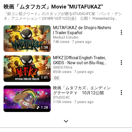
映画「ムタフカズ」Movie "MUTAFUKAZ"
『鉄コン筋クリート』のスタッフが贈るSTUDIO4℃発「バンド・デシ
ネ」アニメーション！2018年10月12日(金) 公開！ Presented by
STUDIO4℃- creators of "Tekkonkinkreet"- "MUTAFUKAZ (MFKZ)"
MUTAFUKAZ de Shojiro Nishimi
Animated Movie based on the French comics bande dessinée!
| Trailer Español
Media3 Estudio
74K views
7 years ago
1:38
MFKZ [Official English Trailer,
GKIDS - Now out on Blu-Ray,
DVD & Digital!]
GKIDS Films
855K views
7 years ago
1:41
CC
映画「ムタフカズ」エンディン
グテーマＰＶ 10月12公開
STUDIO4C
115K views
7 years ago
1:28