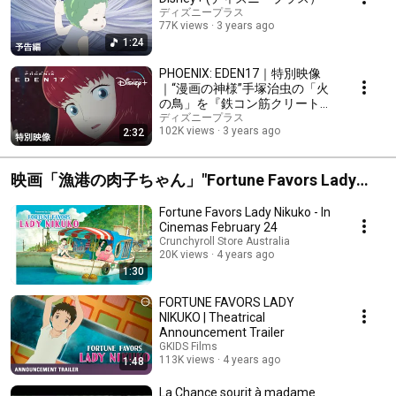
ディズニープラス
77K views
3 years ago
1:24
PHOENIX: EDEN17｜特別映像
｜“漫画の神様”手塚治虫の「火
の鳥」を『鉄コン筋クリート』
のSTUDIO4℃がアニメ化｜
ディズニープラス
102K views
3 years ago
2:32
Disney+ (ディズニープラス）
映画「漁港の肉子ちゃん」"Fortune Favors Lady
Nikuko"
Fortune Favors Lady Nikuko - In
Cinemas February 24
Crunchyroll Store Australia
20K views
4 years ago
1:30
FORTUNE FAVORS LADY
NIKUKO | Theatrical
Announcement Trailer
GKIDS Films
113K views
4 years ago
1:48
La Chance sourit à madame