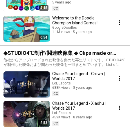
5 years ago
4:45
CC
Welcome to the Doodle
Champion Island Games!
GoogleDoodles
1.1M views
5 years ago
0:54
◆STUDIO4℃制作/関連映像集 ◆ Clips made or
taken part by STUDIO4C.
他社からアップロードされた映像を集めた再生リストです。 STUDIO4℃
が制作した映像および関わった映像を一部まとめています。 List of
some movies and clips uploaded by other companies which were made
Chase Your Legend - Crown |
or taken part by STUDIO4C.
Worlds 2017
LoL Esports
688K views
8 years ago
3:38
CC
Chase Your Legend - Xiaohu |
Worlds 2017
LoL Esports
459K views
8 years ago
2:53
CC