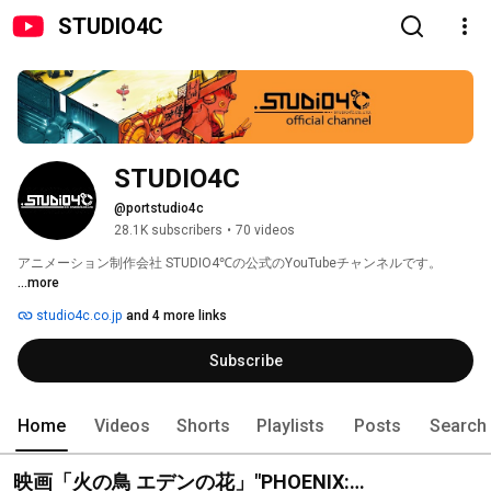
STUDIO4C
STUDIO4C
@portstudio4c
28.1K subscribers
•
70 videos
アニメーション制作会社 STUDIO4℃の公式のYouTubeチャンネルです。 
...more
studio4c.co.jp
and 4 more links
Subscribe
Home
Videos
Shorts
Playlists
Posts
Search
映画「火の鳥 エデンの花」"PHOENIX: