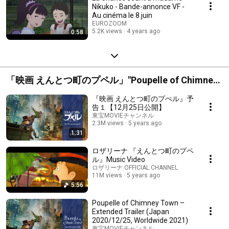
Nikuko - Bande-annonce VF -
Au cinéma le 8 juin
EUROZOOM
5.2K views
4 years ago
0:58
「映画 えんとつ町のプペル」"Poupelle of Chimney
Town"
『映画 えんとつ町のプぺル』予
告１【12月25日公開】
東宝MOVIEチャンネル
2.3M views
5 years ago
1:31
ロザリーナ 『えんとつ町のプペ
ル』Music Video
ロザリーナ OFFICIAL CHANNEL
11M views
5 years ago
5:56
Poupelle of Chimney Town –
Extended Trailer (Japan
2020/12/25, Worldwide 2021)
東宝MOVIEチャンネル