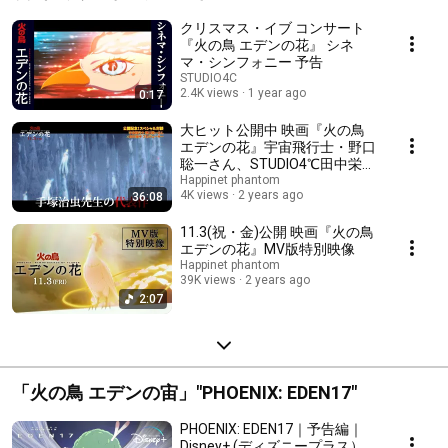
Reminiscence of Flower"
クリスマス・イブ コンサート
『火の鳥 エデンの花』 シネ
マ・シンフォニー 予告
STUDIO4C
2.4K views
1 year ago
0:17
大ヒット公開中 映画『火の鳥
エデンの花』宇宙飛行士・野口
聡一さん、STUDIO4℃田中栄子
プロデューサー スペシャル対談
Happinet phantom
4K views
2 years ago
36:08
映像
11.3(祝・金)公開 映画『火の鳥
エデンの花』MV版特別映像
Happinet phantom
39K views
2 years ago
2:07
「火の鳥 エデンの宙」"PHOENIX: EDEN17"
PHOENIX: EDEN17｜予告編｜
Disney+ (ディズニープラス）