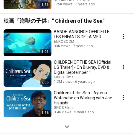
175K views
5 years ago
1:31
映画「海獣の子供」" Children of the Sea"
BANDE-ANNONCE OFFICIELLE
LES ENFANTS DE LA MER
EUROZOOM
33K views
7 years ago
1:01
CHILDREN OF THE SEA [Official
US Trailer] - On Blu-ray, DVD &
Digital September 1
GKIDS Films
1.2M views
6 years ago
2:05
Children of the Sea - Ayumu
Watanabe on Working with Joe
Hisaishi
GKIDS Films
3.4K views
5 years ago
1:36