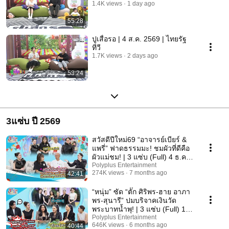
1.4K views
1 day ago
55:28
ปูเสื่อรอ | 4 ส.ค. 2569 | ไทยรัฐ
ทีวี
1.7K views
2 days ago
53:24
3แซ่บ ปี 2569
สวัสดีปีใหม่69 “อาจารย์เบียร์ &
แพรี่” ฟาดธรรมมะ! ชมผัวที่ดีคือ
ผัวแม่ชม! | 3 แซ่บ (Full) 4 ธ.ค.
69
Polyplus Entertainment
274K views
7 months ago
42:41
“หนุ่ม” ซัด “ตั๊ก ศิริพร-ฮาย อาภา
พร-สุนารี” ปมบริจาคเงินวัด
พระบาทน้ำพุ! | 3 แซ่บ (Full) 11
ม.ค. 69
Polyplus Entertainment
646K views
6 months ago
40:44