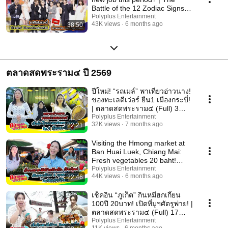
Battle of the 12 Zodiac Signs
(Full) Janu...
Polyplus Entertainment
43K views
6 months ago
38:50
ตลาดสดพระราม๔ ปี 2569
ปีใหม่! “รถเมล์” พาเที่ยวอ่าวนาง!
ของทะเลดีเว่อร์ ยืน1 เมืองกระบี่!
| ตลาดสดพระราม๔ (Full) 3
ม.ค. 69
Polyplus Entertainment
32K views
7 months ago
22:21
Visiting the Hmong market at
Ban Huai Luek, Chiang Mai:
Fresh vegetables 20 baht!
Imported flower...
Polyplus Entertainment
44K views
6 months ago
22:46
เช็คอิน “ภูเก็ต” กินหมี่ฮกเกี๊ยน
100ปี 20บาท! เปิดที่มูฯศัตรูพ่าย! |
ตลาดสดพระราม๔ (Full) 17
ม.ค. 69
Polyplus Entertainment
11K views
6 months ago