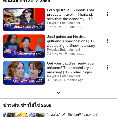
ศึกมันส์ ศึก12ราศี 2569
Let's go travel! Support Thai
products, travel in Thailand,
stimulate the economy! | 12
Zodiac Si...
Polyplus Entertainment
1.5K views
7 months ago
3:37
Jesd points out his dream
girlfriend's specifications | 12
Zodiac Signs Show | January
11, 2026
Polyplus Entertainment
3.9K views
6 months ago
0:58
Get your paddles ready, you
shippers! Their chemistry is
amazing! | 12 Zodiac Signs
Battle | Janu...
Polyplus Entertainment
33K views
6 months ago
1:57
ข่าวเด่น ข่าวใส่ไข่ 2568
“แตงโม” เข้าฝันบ่อย!! “หมอปลา”