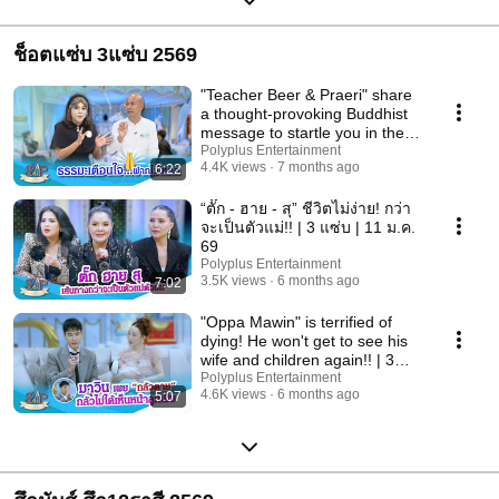
ช็อตแซ่บ 3แซ่บ 2569
"Teacher Beer & Praeri" share
a thought-provoking Buddhist
message to startle you in the
year 69!...
Polyplus Entertainment
4.4K views
7 months ago
6:22
“ตั๊ก - ฮาย - สุ” ชีวิตไม่ง่าย! กว่า
จะเป็นตัวแม่!! | 3 แซ่บ | 11 ม.ค.
69
Polyplus Entertainment
3.5K views
6 months ago
7:02
"Oppa Mawin" is terrified of
dying! He won't get to see his
wife and children again!! | 3
Zaap | ...
Polyplus Entertainment
4.6K views
6 months ago
5:07