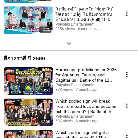
“เหมียวหมี่” สุดน่ารัก “พ่อมาวิน”
ใจเหลว “แม่ตู่” ไม่ต้องตามกลับ
บ้านแล้ว! | 3 แซ่บ (Full) 18 ม.ค.
69
Polyplus Entertainment
325K views
6 months ago
42:25
ศึก12ราศี ปี 2569
Horoscope predictions for 2026
for Aquarius, Taurus, and
Sagittarius | Battle of the 12
Zodiac Si...
Polyplus Entertainment
77K views
7 months ago
40:53
Which zodiac sign will break
free from bad luck and become
rich this period? | Battle of the
12 Z...
Polyplus Entertainment
50K views
6 months ago
37:56
Which zodiac sign will get a
new job this period? | The