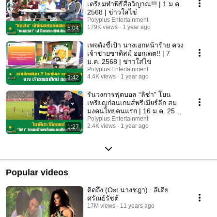
เตรียมทำพิธีสื่อวิญาณ!!! | 1 ม.ค.
2568 | ข่าวใส่ไข่
Polyplus Entertainment
179K views
1 year ago
5:04
เพจดังชี้เป้า นางเอกหน้าร้าย ควง
เจ้าชายซาดิสม์ ออกเดต!! | 7
ม.ค. 2568 | ข่าวใส่ไข่
Polyplus Entertainment
4.4K views
1 year ago
3:42
รันวงการฟุตบอล “ลิซ่า” โยน
เหรียญก่อนเกมส์พรีเมียร์ลีก สม
มงคนไทยคนแรก | 16 ม.ค. 2568
| ข่าวใส่ไข่
Polyplus Entertainment
2.4K views
1 year ago
1:27
Popular videos
คิดถึง (Ost.นางชฎา) : ลีเดีย
ศรัณย์รัชต์
17M views
11 years ago