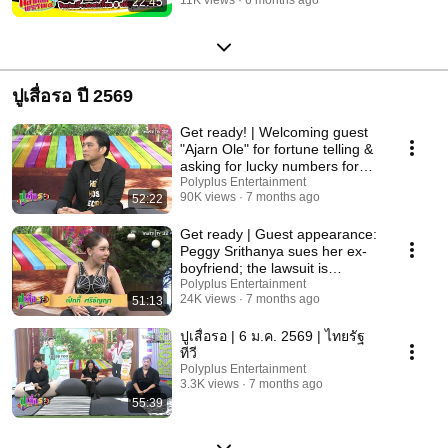
22:45
ปูเสื่อรอ ปี 2569
Get ready! | Welcoming guest
"Ajarn Ole" for fortune telling &
asking for lucky numbers for
this ...
Polyplus Entertainment
90K views
7 months ago
52:22
Get ready | Guest appearance:
Peggy Srithanya sues her ex-
boyfriend; the lawsuit is
ongoing! | Ja...
Polyplus Entertainment
24K views
7 months ago
51:13
ปูเสื่อรอ | 6 ม.ค. 2569 | ไทยรัฐ
ทีวี
Polyplus Entertainment
3.3K views
7 months ago
55:39