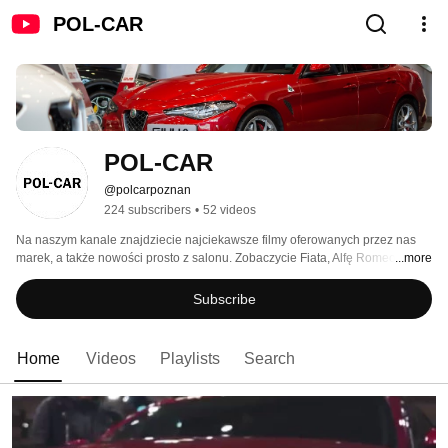
POL-CAR
POL-CAR
@polcarpoznan
224 subscribers
•
52 videos
Na naszym kanale znajdziecie najciekawsze filmy oferowanych przez nas 
marek, a także nowości prosto z salonu. Zobaczycie Fiata, Alfę Romeo, 
...more
Lancię, Jeepa, Abartha, SEAT-a oraz samochody dostawcze od Fiata. 
Zapraszamy! 
Subscribe
Home
Videos
Playlists
Search