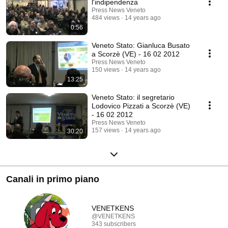
l'indipendenza
Press News Veneto
484 views
14 years ago
0:56
Veneto Stato: Gianluca Busato
a Scorzè (VE) - 16 02 2012
Press News Veneto
150 views
14 years ago
13:25
Veneto Stato: il segretario
Lodovico Pizzati a Scorzè (VE)
- 16 02 2012
Press News Veneto
157 views
14 years ago
30:20
Canali in primo piano
VENETKENS
@VENETKENS
343 subscribers