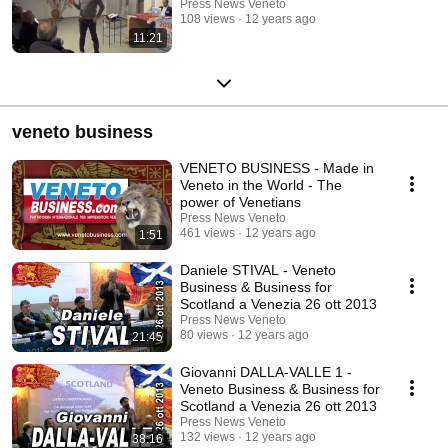
Press News Veneto
108 views
12 years ago
11:21
veneto business
VENETO BUSINESS - Made in
Veneto in the World - The
power of Venetians
Press News Veneto
461 views
12 years ago
1:51
Daniele STIVAL - Veneto
Business & Business for
Scotland a Venezia 26 ott 2013
Press News Veneto
80 views
12 years ago
21:45
Giovanni DALLA-VALLE 1 -
Veneto Business & Business for
Scotland a Venezia 26 ott 2013
Press News Veneto
132 views
12 years ago
38:16