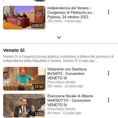
Indipendenza del Veneto -
Congresso di Plebiscito.eu -
Padova, 24 ottobre 2021
254 views
4 years ago
2:08:22
Veneto Sì
Veneto Sì è l’organizzazione politica costituitasi a difesa del processo di
indipendenza della Repubblica Veneta. Veneto Sì è nata per
trasformazione ed evoluzione dell’omonimo Comitato per il Sì nel
Votazione con Gianluca
Referendum di indipendenza del Veneto del 16-21 marzo 2014. Per
volontà di Gianluca Busato, Veneto Sì opererà in modo distaccato da
BUSATO - Convention
Plebiscito.eu, ponendosi al suo fianco e a supporto dell’azione che la
VENETO SI
principale organizzazione indipendentista veneta sta svolgendo per la
Press News Veneto
strutturazione della Repubblica Veneta. Veneto Sì si muoverà invece a
281 views
12 years ago
14:30
tutto campo nell’agone politico, per impedire che i risultati ottenuti da
Plebiscito.eu vengano traditi da partiti politici che si muovono nell’ambito
Esenzione fiscale di Alberto
della politica italiana. Veneto Sì assicurerà pertanto con la propria azione
MARSOTTO - Convention
una transizione pacifica verso la costituzione fattiva della Repubblica
VENETO SI
Veneta. Alcuni numeri che spiegano la necessità di indipendenza della
Press News Veneto
Repubblica Veneta. Il Veneto ogni anno produce mediamente un reddito
99 views
12 years ago
12:51
totale di circa €150 miliardi e paga ogni anno ben €70 miliardi in tasse