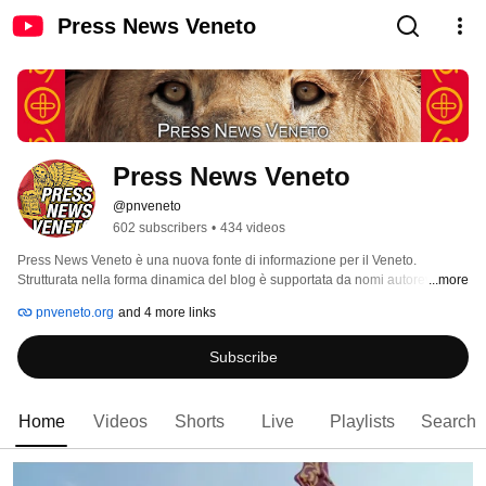
Press News Veneto
Press News Veneto
@pnveneto
602 subscribers
•
434 videos
Press News Veneto è una nuova fonte di informazione per il Veneto. 
Strutturata nella forma dinamica del blog è supportata da nomi autorevoli 
...more
che portano i loro contributi. 
pnveneto.org
and 4 more links
Subscribe
Home
Videos
Shorts
Live
Playlists
Search