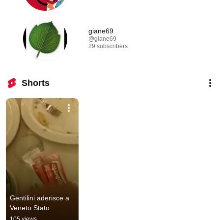
giane69
@giane69
29 subscribers
Shorts
Gentilini aderisce a 
Veneto Stato
105 views