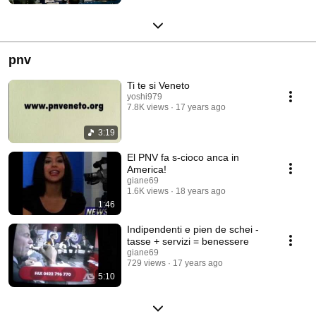
pnv
Ti te si Veneto
yoshi979
7.8K views
17 years ago
3:19
El PNV fa s-cioco anca in
America!
giane69
1.6K views
18 years ago
1:46
Indipendenti e pien de schei -
tasse + servizi = benessere
giane69
729 views
17 years ago
5:10