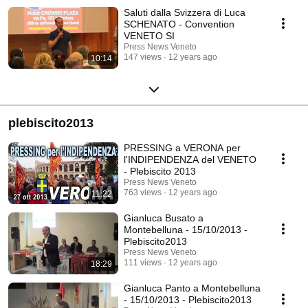
Solo €15 miliardi vengono gestiti localmente dalla Regione, dalle
Saluti dalla Svizzera di Luca
Province, dai Comuni; €35 miliardi tornano come servizi forniti dallo stato
SCHENATO - Convention
italiano, ma vi sono compresi anche €9 miliardi di interessi sul debito
VENETO SI
pubblico. Ogni anno noi Veneti siamo costretti a pagare allo stato italiano
Press News Veneto
€20 miliardi in più di quanto riceviamo in cambio.Vale a dire €4.000 a
147 views
12 years ago
10:14
testa (poiché i Veneti sono 5 milioni). Quindi €16.000 all’anno per una
famiglia di quattro persone. Solo negli ultimi 15 anni lo stato italiano ci ha
depredato di €300 miliardi. Lodovico Pizzati, Economista: “La Repubblica
Veneta avrà un avanzo di bilancio, anziché un deficit, che permetterà di
abbassare da subito le tasse ed aumentare la qualità dei servizi
pubblici.”
plebiscito2013
PRESSING a VERONA per
l'INDIPENDENZA del VENETO
- Plebiscito 2013
Press News Veneto
763 views
12 years ago
11:22
Gianluca Busato a
Montebelluna - 15/10/2013 -
Plebiscito2013
Press News Veneto
111 views
12 years ago
18:29
Gianluca Panto a Montebelluna
- 15/10/2013 - Plebiscito2013