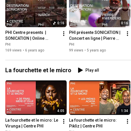
0:16
0:16
PHI Centre presents  | 
PHI présente SONICATION | 
SONICATION | Online 
Concert en ligne | Pierre 
Concert | Narcy  | FREE
Kwenders | GRATUIT
PHI
PHI
169 views
•
6 years ago
99 views
•
5 years ago
La fourchette et le micro
Play all
4:05
1:34
La fourchette et le micro: Le 
La fourchette et le micro: 
Virunga | Centre PHI
Piklìz | Centre PHI