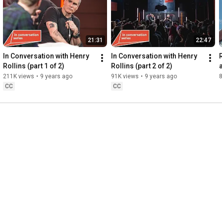
21:31
22:47
In Conversation with Henry 
In Conversation with Henry 
Rollins (part 1 of 2)
Rollins (part 2 of 2)
a
211K views
•
9 years ago
91K views
•
9 years ago
CC
CC