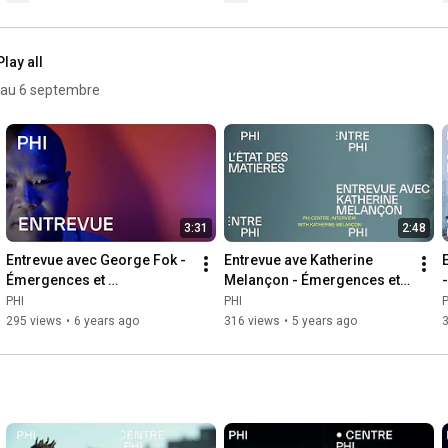
Play all
n au 6 septembre
3:31
2:48
Entrevue avec George Fok -  
Entrevue ave Katherine 
Émergences et 
Melançon - Émergences et 
convergences
convergences
PHI
PHI
P
295 views
•
6 years ago
316 views
•
5 years ago