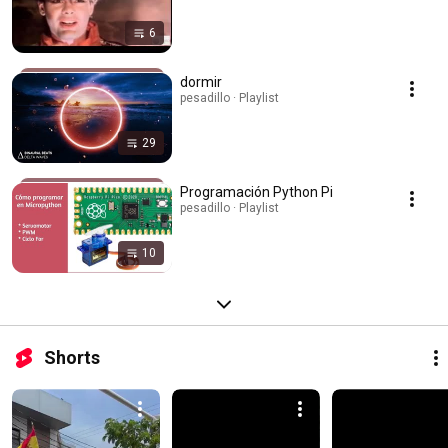
6
dormir
pesadillo · Playlist
29
Programación Python Pi
pesadillo · Playlist
10
Shorts