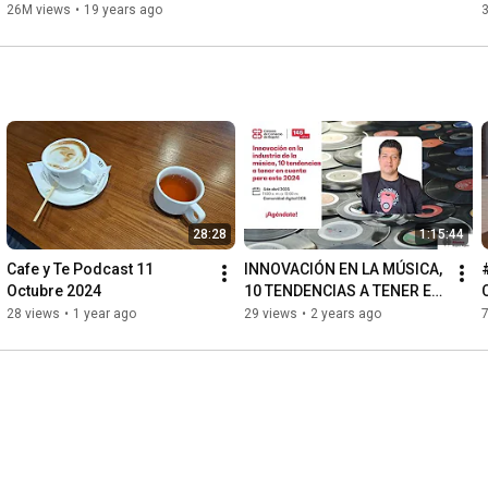
26M views
•
19 years ago
28:28
1:15:44
Cafe y Te Podcast 11 
INNOVACIÓN EN LA MÚSICA, 
Octubre 2024
10 TENDENCIAS A TENER EN 
CUENTA PARA ESTE 2024 
28 views
•
1 year ago
29 views
•
2 years ago
7
Pedro Colmenares