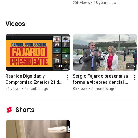
20K views
•
18 years ago
Videos
1:41:52
9:26
Reunion Dignidad y 
Sergio Fajardo presenta su 
Compromiso Exterior 21 de 
formula vicepresidencial 
Marzo 2026
Edna Bonilla
51 views
•
4 months ago
85 views
•
4 months ago
Shorts