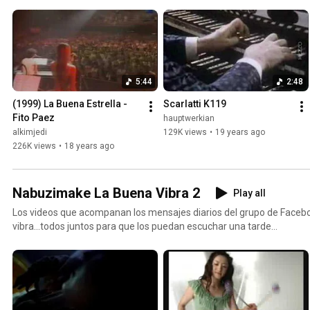
5:44
2:48
(1999) La Buena Estrella - 
Scarlatti K119
Fito Paez
hauptwerkian
alkimjedi
129K views
•
19 years ago
226K views
•
18 years ago
Nabuzimake La Buena Vibra 2
Play all
Los videos que acompanan los mensajes diarios del grupo de Face
vibra...todos juntos para que los puedan escuchar una tarde
lluviosa...http://www.nabuzimake.com