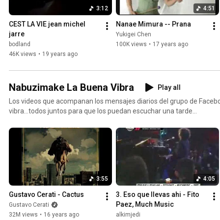
3:12
4:51
CEST LA VIE jean michel 
Nanae Mimura -- Prana
jarre
Yukigei Chen
bodland
100K views
•
17 years ago
46K views
•
19 years ago
Nabuzimake La Buena Vibra
Play all
Los videos que acompanan los mensajes diarios del grupo de Face
vibra...todos juntos para que los puedan escuchar una tarde
lluviosa...http://www.nabuzimake.com
3:55
4:05
Gustavo Cerati - Cactus
3. Eso que llevas ahi - Fito 
Paez, Much Music
Gustavo Cerati
32M views
•
16 years ago
alkimjedi