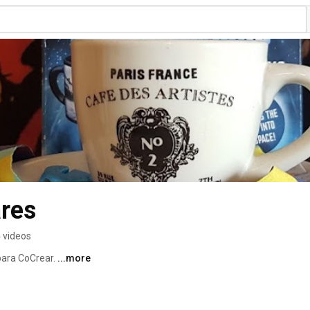
res
 videos
para CoCrear. 
...more