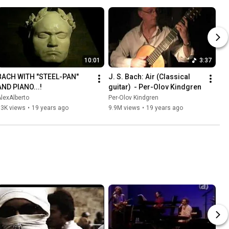
10:01
3:37
BACH WITH "STEEL-PAN" 
J. S. Bach: Air (Classical 
AND PIANO...!
guitar)  - Per-Olov Kindgren
lexAlberto
Per-Olov Kindgren
13K views
•
19 years ago
9.9M views
•
19 years ago