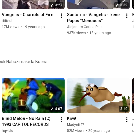
3:27
6:39
Vangelis - Chariots of Fire
Santorini - Vangelis - Irene 
Papas "Menousis"
tititoul
17M views
•
19 years ago
Alejandro Carlos Palet
937K views
•
18 years ago
book Nabuzimake la Buena
4:07
3:10
Blind Melon - No Rain (C) 
Kiwi!
1993 CAPITOL RECORDS
Madyeti47
hqvids
52M views
•
20 years ago