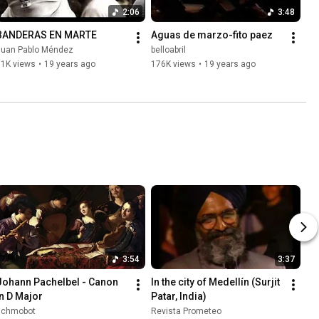
2:06
3:48
BANDERAS EN MARTE
Aguas de marzo-fito paez
Juan Pablo Méndez
belloabril
11K views
•
19 years ago
176K views
•
19 years ago
3:54
3:37
Johann Pachelbel - Canon 
In the city of Medellín (Surjit 
in D Major
Patar, India)
schmobot
Revista Prometeo