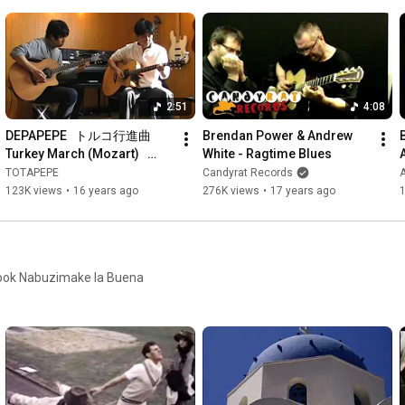
2:51
4:08
DEPAPEPE   トルコ行進曲 
Brendan Power & Andrew 
Turkey March (Mozart)   
White - Ragtime Blues
(cover)   TOTAPEPE
TOTAPEPE
Candyrat Records
A
123K views
•
16 years ago
276K views
•
17 years ago
book Nabuzimake la Buena