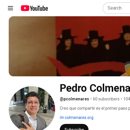
Pedro Colmena
@pcolmenares
•
60 subscribers
•
104
Creo que compartir es el primer paso 
colmenares.org
Subscribe