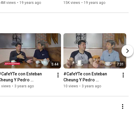
34M views
•
19 years ago
15K views
•
19 years ago
5:44
7:31
#CafeYTe con Esteban 
#CafeYTe con Esteban 
Cheung Y Pedro 
Cheung Y Pedro 
Colmenares #17
Colmenares #16
 views
•
3 years ago
10 views
•
3 years ago