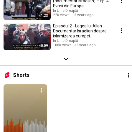
(documentar israelian) – Ep. 4,
Evreii din Europa
În Linie Dreaptă
22K views
13 years ago
41:23
Episodul 2 - Legea lui Allah .
Documentar Israelian despre
islamizarea europei.
În Linie Dreaptă
108K views
13 years ago
40:09
Shorts