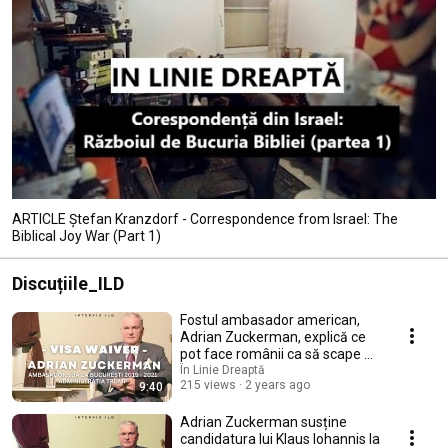
ARTICLE Ștefan Kranzdorf - Correspondence from Israel: The
Biblical Joy War (Part 1)
Discuțiile_ILD
Fostul ambasador american,
Adrian Zuckerman, explică ce
pot face românii ca să scape de
viza pt SUA
În Linie Dreaptă
215 views
2 years ago
9:40
Adrian Zuckerman susține
candidatura lui Klaus Iohannis la