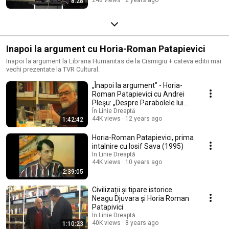
8:28
Inapoi la argument cu Horia-Roman Patapievici
Inapoi la argument la Libraria Humanitas de la Cismigiu + cateva editii mai
vechi prezentate la TVR Cultural.
„Înapoi la argument" - Horia-
Roman Patapievici cu Andrei
Pleşu: „Despre Parabolele lui
Iisus".
În Linie Dreaptă
44K views
12 years ago
1:42:42
Horia-Roman Patapievici, prima
intalnire cu Iosif Sava (1995)
În Linie Dreaptă
44K views
10 years ago
2:39:05
Civilizații și tipare istorice
Neagu Djuvara și Horia Roman
Patapivici
În Linie Dreaptă
40K views
8 years ago
1:10:23