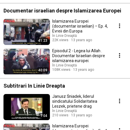
Documentar israelian despre Islamizarea Europei
Islamizarea Europei
(documentar israelian) – Ep. 4,
Evreii din Europa
În Linie Dreaptă
22K views
13 years ago
41:23
Episodul 2 - Legea lui Allah .
Documentar Israelian despre
islamizarea europei.
În Linie Dreaptă
108K views
13 years ago
40:09
Subtitrari In Linie Dreapta
Janusz Śniadek, liderul
sindicatului Solidaritatea
Leszek, prietene drag
În Linie Dreaptă
210 views
13 years ago
7:04
Islamizarea Europei