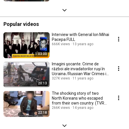
Popular videos
Interview with General Ion Mihai
Pacepa FULL
666K views
13 years ago
1:03:00
Imagini şocante. Crime de
război ale invadatorilor ruşi în
Ucraina /Russian War Crimes in
Ukraine
327K views
11 years ago
20:13
The shocking story of two
North Koreans who escaped
from their own country. (TVR
report)
266K views
14 years ago
22:18