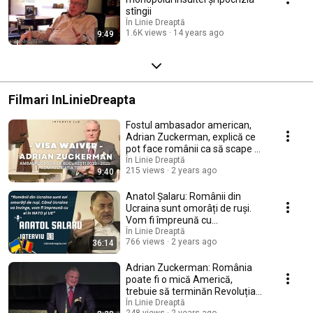
stîngii
În Linie Dreaptă
1.6K views
14 years ago
9:49
Filmari InLinieDreapta
Fostul ambasador american,
Adrian Zuckerman, explică ce
pot face românii ca să scape de
viza pt SUA
În Linie Dreaptă
215 views
2 years ago
9:40
Anatol Șalaru: Românii din
Ucraina sunt omorâți de ruși.
Vom fi împreună cu
ei în NATO și UE
În Linie Dreaptă
766 views
2 years ago
36:14
Adrian Zuckerman: România
poate fi o mică Americă,
trebuie să terminăn Revoluția
din '89
În Linie Dreaptă
248 views
2 years ago