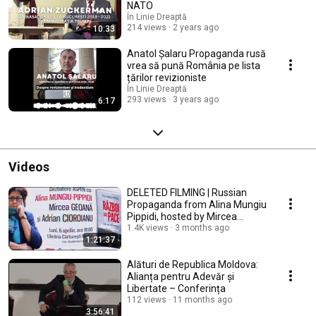
NATO
În Linie Dreaptă
214 views
2 years ago
10:33
Anatol Șalaru Propaganda rusă
vrea să pună România pe lista
țărilor revizioniste
În Linie Dreaptă
293 views
3 years ago
6:17
Videos
DELETED FILMING | Russian
Propaganda from Alina Mungiu
Pippidi, hosted by Mircea
Geoană
1.4K views
3 months ago
1:21:37
Alături de Republica Moldova:
Alianța pentru Adevăr și
Libertate – Conferința
112 views
11 months ago
3:56:41