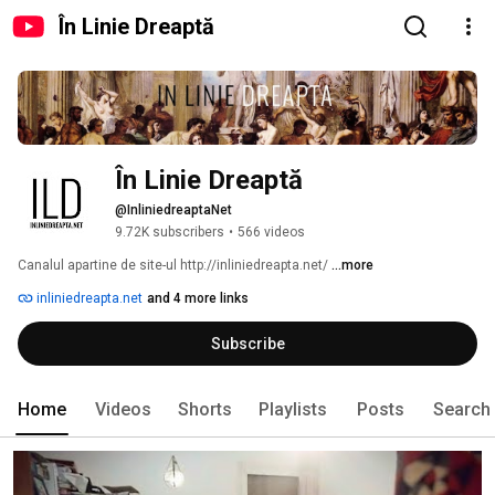
În Linie Dreaptă
În Linie Dreaptă
@InliniedreaptaNet
9.72K subscribers
•
566 videos
Canalul apartine de site-ul http://inliniedreapta.net/ 
...more
inliniedreapta.net
and 4 more links
Subscribe
Home
Videos
Shorts
Playlists
Posts
Search