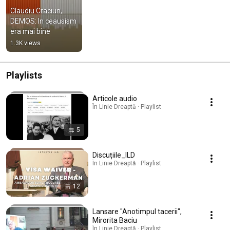
Claudiu Craciun, 
DEMOS: In ceausism 
era mai bine
1.3K views
Playlists
Articole audio
În Linie Dreaptă · Playlist
5
Discuțiile_ILD
În Linie Dreaptă · Playlist
12
Lansare "Anotimpul tacerii",
Mirorita Baciu
În Linie Dreaptă · Playlist