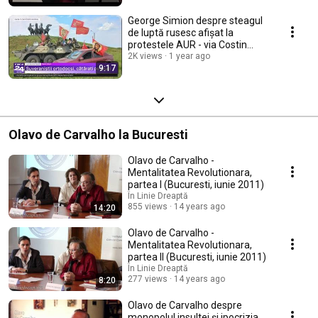
George Simion despre steagul
de luptă rusesc afișat la
protestele AUR - via Costin
Andrieș
2K views
1 year ago
9:17
Olavo de Carvalho la Bucuresti
Olavo de Carvalho -
Mentalitatea Revolutionara,
partea I (Bucuresti, iunie 2011)
În Linie Dreaptă
855 views
14 years ago
14:20
Olavo de Carvalho -
Mentalitatea Revolutionara,
partea II (Bucuresti, iunie 2011)
În Linie Dreaptă
277 views
14 years ago
8:20
Olavo de Carvalho despre
monopolul insultei și ipocrizia