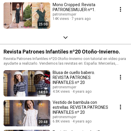
Mono Cropped. Revista
PATRONESMUJER nº1.
patronesmujer
14K views
7 years ago
25:00
Revista Patrones Infantiles nº20 Otoño-Invierno.
Revista Patrones Infantiles nº20 Otoño-Invierno con tutorial en vídeo para
ayudarte a realizarlo. Vendemos las revistas en: España: Mercerías,
tiendas de telas, amazon.es Alemania: amazon.de Reino Unido:
Blusa de cuello babero.
amazon.co.uk Italia: amazon.it Francia: amazon.fr Tienda de venta de
patrones: https://patronesmujer.com Facebook: http://goo.gl/wkkQTl
REVISTA PATRONES
instagram: https://www.instagram.com/patronesmujer/
INFANTILES nº 20
patronesmujer
4.5K views
4 years ago
14:59
Vestido de bambula con
estrellas. REVISTA PATRONES
INFANTILES nº 20
patronesmujer
6.8K views
4 years ago
20:48