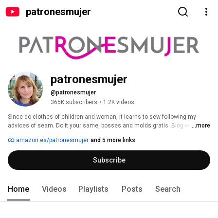
patronesmujer
patronesmujer
@patronesmujer
365K subscribers
•
1.2K videos
Since do clothes of children and woman, it learns to sew following my 
advices of seam. Do it your same, bosses and molds gratis. Blog with 
...more
tutoriales of court and confection in http: // patronesmujer.com 
amazon.es/patronesmujer
and 5 more links
Subscribe
Home
Videos
Playlists
Posts
Search