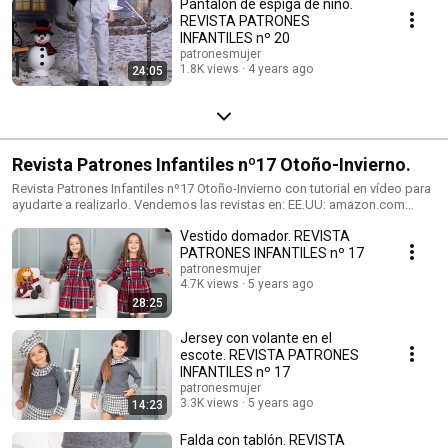
Pantalón de espiga de niño.
REVISTA PATRONES
INFANTILES nº 20
patronesmujer
1.8K views
4 years ago
24:05
Revista Patrones Infantiles nº17 Otoño-Invierno.
Revista Patrones Infantiles nº17 Otoño-Invierno con tutorial en vídeo para
ayudarte a realizarlo. Vendemos las revistas en: EE.UU: amazon.com
España: Mercerías, tiendas de telas, amazon.es Alemania: amazon.de
Vestido domador. REVISTA
Reino Unido: amazon.co.uk Italia: amazon.it Francia: amazon.fr Tienda de
venta de patrones: https://patronesmujer.com Facebook:
PATRONES INFANTILES nº 17
http://goo.gl/wkkQTl instagram:
patronesmujer
https://www.instagram.com/patronesmujer/
4.7K views
5 years ago
28:25
Jersey con volante en el
escote. REVISTA PATRONES
INFANTILES nº 17
patronesmujer
3.3K views
5 years ago
14:23
Falda con tablón. REVISTA