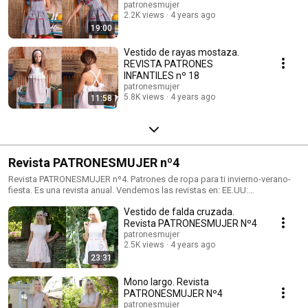
patronesmujer
2.2K views
4 years ago
19:00
Vestido de rayas mostaza.
REVISTA PATRONES
INFANTILES nº 18
patronesmujer
5.8K views
4 years ago
11:58
Revista PATRONESMUJER nº4
Revista PATRONESMUJER nº4. Patrones de ropa para ti invierno-verano-
fiesta. Es una revista anual. Vendemos las revistas en: EE.UU:
amazon.com España: Mercerías, tiendas de telas, amazon.es Alemania:
Vestido de falda cruzada.
amazon.de Reino Unido: amazon.co.uk Italia: amazon.it Francia:
amazon.fr
Revista PATRONESMUJER Nº4
patronesmujer
2.5K views
4 years ago
23:31
Mono largo. Revista
PATRONESMUJER Nº4
patronesmujer