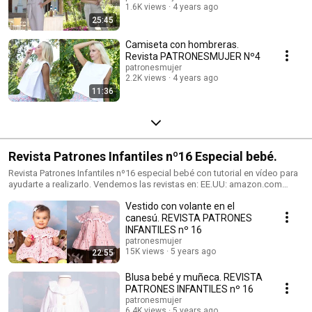
1.6K views
4 years ago
25:45
Camiseta con hombreras.
Revista PATRONESMUJER Nº4
patronesmujer
2.2K views
4 years ago
11:36
Revista Patrones Infantiles nº16 Especial bebé.
Revista Patrones Infantiles nº16 especial bebé con tutorial en vídeo para
ayudarte a realizarlo. Vendemos las revistas en: EE.UU: amazon.com
España: Mercerías, tiendas de telas, amazon.es Alemania: amazon.de
Vestido con volante en el
Reino Unido: amazon.co.uk Italia: amazon.it Francia: amazon.fr Tienda de
venta de patrones: https://patronesmujer.com Facebook:
canesú. REVISTA PATRONES
http://goo.gl/wkkQTl instagram:
INFANTILES nº 16
https://www.instagram.com/patronesmujer/
patronesmujer
15K views
5 years ago
22:55
Blusa bebé y muñeca. REVISTA
PATRONES INFANTILES nº 16
patronesmujer
6.4K views
5 years ago