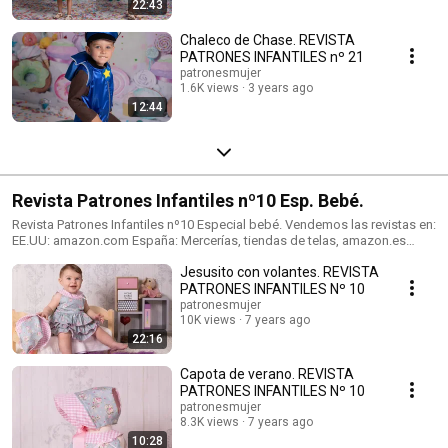
22:43
Chaleco de Chase. REVISTA
PATRONES INFANTILES nº 21
patronesmujer
1.6K views
3 years ago
12:44
Revista Patrones Infantiles nº10 Esp. Bebé.
Revista Patrones Infantiles nº10 Especial bebé. Vendemos las revistas en:
EE.UU: amazon.com España: Mercerías, tiendas de telas, amazon.es
Alemania: amazon.de Reino Unido: amazon.co.uk Italia: amazon.it
Jesusito con volantes. REVISTA
Francia: amazon.fr
PATRONES INFANTILES Nº 10
patronesmujer
10K views
7 years ago
22:16
Capota de verano. REVISTA
PATRONES INFANTILES Nº 10
patronesmujer
8.3K views
7 years ago
10:28