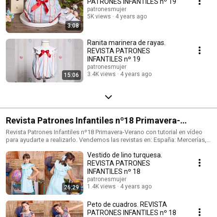
PATRONES INFANTILES nº 19
patronesmujer
5K views
4 years ago
3:08
Ranita marinera de rayas.
REVISTA PATRONES
INFANTILES nº 19
patronesmujer
3.4K views
4 years ago
15:06
Revista Patrones Infantiles nº18 Primavera-
Verano.
Revista Patrones Infantiles nº18 Primavera-Verano con tutorial en vídeo
para ayudarte a realizarlo. Vendemos las revistas en: España: Mercerías,
tiendas de telas, amazon.es Alemania: amazon.de Reino Unido:
Vestido de lino turquesa.
amazon.co.uk Italia: amazon.it Francia: amazon.fr Tienda de venta de
patrones: https://patronesmujer.com Facebook: http://goo.gl/wkkQTl
REVISTA PATRONES
instagram: https://www.instagram.com/patronesmujer/
INFANTILES nº 18
patronesmujer
1.4K views
4 years ago
26:29
Peto de cuadros. REVISTA
PATRONES INFANTILES nº 18