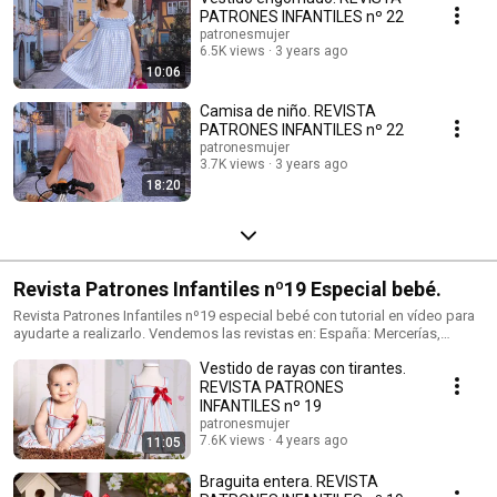
PATRONES INFANTILES nº 22
patronesmujer
6.5K views
3 years ago
10:06
Camisa de niño. REVISTA
PATRONES INFANTILES nº 22
patronesmujer
3.7K views
3 years ago
18:20
Revista Patrones Infantiles nº19 Especial bebé.
Revista Patrones Infantiles nº19 especial bebé con tutorial en vídeo para
ayudarte a realizarlo. Vendemos las revistas en: España: Mercerías,
tiendas de telas, amazon.es Alemania: amazon.de Reino Unido:
Vestido de rayas con tirantes.
amazon.co.uk Italia: amazon.it Francia: amazon.fr Tienda de venta de
patrones: https://patronesmujer.com Facebook: http://goo.gl/wkkQTl
REVISTA PATRONES
instagram: https://www.instagram.com/patronesmujer/
INFANTILES nº 19
patronesmujer
7.6K views
4 years ago
11:05
Braguita entera. REVISTA