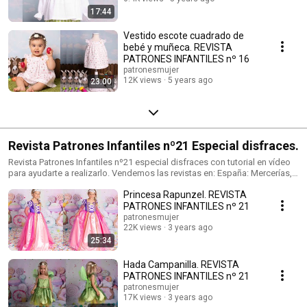
17:44
Vestido escote cuadrado de
bebé y muñeca. REVISTA
PATRONES INFANTILES nº 16
patronesmujer
12K views
5 years ago
23:00
Revista Patrones Infantiles nº21 Especial disfraces.
Revista Patrones Infantiles nº21 especial disfraces con tutorial en vídeo
para ayudarte a realizarlo. Vendemos las revistas en: España: Mercerías,
tiendas de telas, amazon.es Alemania: amazon.de Reino Unido:
Princesa Rapunzel. REVISTA
amazon.co.uk Italia: amazon.it Francia: amazon.fr Tienda de venta de
patrones: https://patronesmujer.com Facebook: http://goo.gl/wkkQTl
PATRONES INFANTILES nº 21
instagram: https://www.instagram.com/patronesmujer/
patronesmujer
22K views
3 years ago
25:34
Hada Campanilla. REVISTA
PATRONES INFANTILES nº 21
patronesmujer
17K views
3 years ago