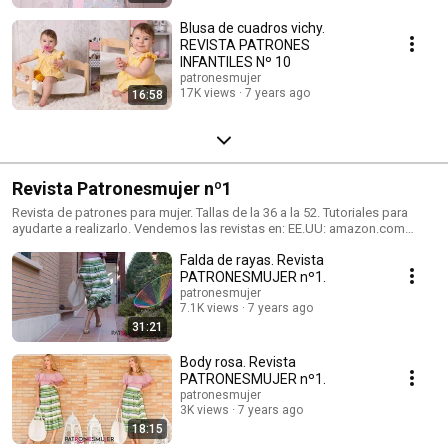
Blusa de cuadros vichy.
REVISTA PATRONES
INFANTILES Nº 10
patronesmujer
17K views
7 years ago
16:58
Revista Patronesmujer nº1
Revista de patrones para mujer. Tallas de la 36 a la 52. Tutoriales para
ayudarte a realizarlo. Vendemos las revistas en: EE.UU: amazon.com
España: Mercerías, tiendas de telas, amazon.es Alemania: amazon.de
Falda de rayas. Revista
Reino Unido: amazon.co.uk Italia: amazon.it Francia: amazon.fr Más
información en https://patronesmujer.com
PATRONESMUJER nº1.
patronesmujer
7.1K views
7 years ago
31:21
Body rosa. Revista
PATRONESMUJER nº1.
patronesmujer
3K views
7 years ago
18:15