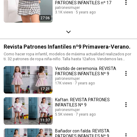
PATRONES INFANTILES nº 17
patronesmujer
3.1K views
5 years ago
27:06
Revista Patrones Infantiles nº9 Primavera-Verano.
Como hacer ropa infantil, modelos de máxima actualidad realizados por
ti. 32 patrones de ropa niña-niño. Talla hasta 12años. Vendemos las
revistas en: EE.UU: amazon.com España: Mercerías, tiendas de telas,
Vestido de ceremonia. REVISTA
amazon.es Alemania: amazon.de Reino Unido: amazon.co.uk Italia:
amazon.it Francia: amazon.fr Más información en
PATRONES INFANTILES Nº 9
https://patronesmujer.com
patronesmujer
17K views
7 years ago
17:21
Kaftan. REVISTA PATRONES
INFANTILES Nº 9
patronesmujer
5.5K views
7 years ago
11:37
Bañador con falda. REVISTA
PATRONES INFANTILES Nº 9