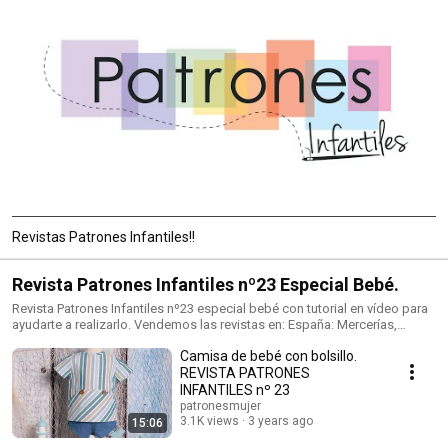
Revistas Patrones Infantiles!!
Revista Patrones Infantiles nº23 Especial Bebé.
Revista Patrones Infantiles nº23 especial bebé con tutorial en vídeo para
ayudarte a realizarlo. Vendemos las revistas en: España: Mercerías,
tiendas de telas, amazon.es Alemania: amazon.de Reino Unido:
Camisa de bebé con bolsillo.
amazon.co.uk Italia: amazon.it Francia: amazon.fr Tienda de venta de
patrones: https://patronesmujer.com Facebook: http://goo.gl/wkkQTl
REVISTA PATRONES
instagram: https://www.instagram.com/patronesmujer/
INFANTILES nº 23
patronesmujer
3.1K views
3 years ago
15:06