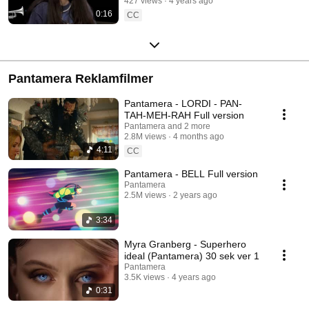
427 views
4 years ago
0:16
CC
Pantamera Reklamfilmer
Pantamera - LORDI - PAN-
TAH-MEH-RAH Full version
Pantamera and 2 more
2.8M views
4 months ago
4:11
CC
Pantamera - BELL Full version
Pantamera
2.5M views
2 years ago
3:34
Myra Granberg - Superhero
ideal (Pantamera) 30 sek ver 1
Pantamera
3.5K views
4 years ago
0:31