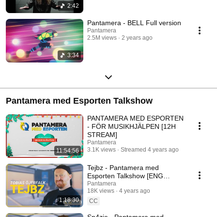
2:42
Pantamera - BELL Full version
Pantamera
2.5M views
2 years ago
3:34
Pantamera med Esporten Talkshow
PANTAMERA MED ESPORTEN
- FÖR MUSIKHJÄLPEN [12H
STREAM]
Pantamera
3.1K views
Streamed 4 years ago
11:54:56
Tejbz - Pantamera med
Esporten Talkshow [ENG
SUBS]
Pantamera
18K views
4 years ago
1:18:30
CC
Sp4zie - Pantamera med