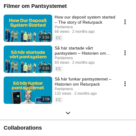
Filmer om Pantsystemet
How our deposit system started
– The story of Returpack
Pantamera
66 views
2 months ago
3:16
CC
Så här startade vårt
pantsystem – Historien om
Returpack
Pantamera
93 views
2 months ago
3:16
CC
Så här funkar pantsystemet –
Historien om Returpack
Pantamera
132 views
2 months ago
3:09
CC
Collaborations