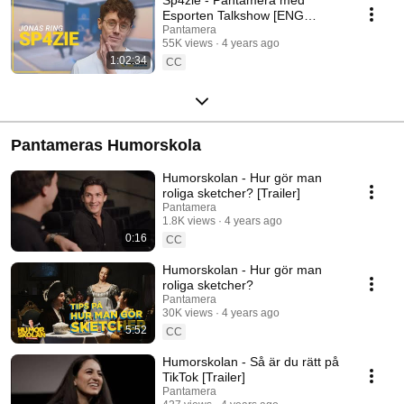
Esporten Talkshow [ENG
SUBS]
Pantamera
55K views
4 years ago
1:02:34
CC
Pantameras Humorskola
Humorskolan - Hur gör man
roliga sketcher? [Trailer]
Pantamera
1.8K views
4 years ago
0:16
CC
Humorskolan - Hur gör man
roliga sketcher?
Pantamera
30K views
4 years ago
5:52
CC
Humorskolan - Så är du rätt på
TikTok [Trailer]
Pantamera