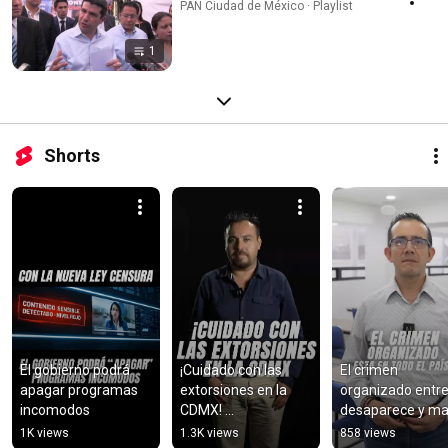
PAN Ciudad de México · Playlist
1
Shorts
El gobierno podrá 
¡Cuidado con las 
El crimen 
apagar programas 
extorsiones en la 
organizado entre
incomodos
CDMX! 
desaparece y ma
#noalosabusos
en total impunida
1K views
1.3K views
858 views