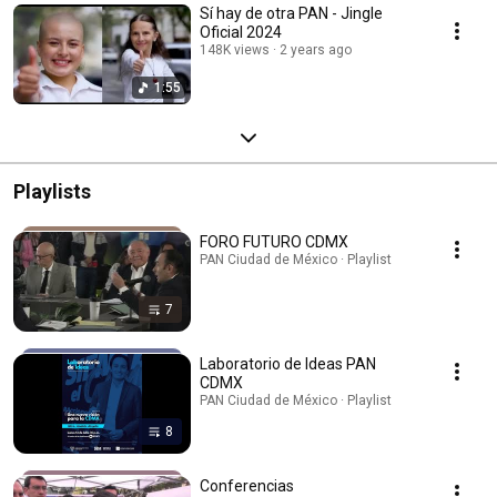
Sí hay de otra PAN - Jingle
Oficial 2024
148K views
2 years ago
1:55
Playlists
FORO FUTURO CDMX
PAN Ciudad de México · Playlist
7
Laboratorio de Ideas PAN
CDMX
PAN Ciudad de México · Playlist
8
Conferencias