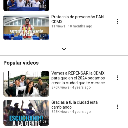
1:49
Protocolo de prevención PAN
CDMX
11 views
10 months ago
1:28
Popular videos
Vamos a REPENSAR la CDMX
para que en el 2024 podamos
crear la ciudad que te mereces.
#SíHayDeOtra
370K views
4 years ago
0:33
Gracias a ti, la ciudad está
cambiando.
323K views
4 years ago
1:09