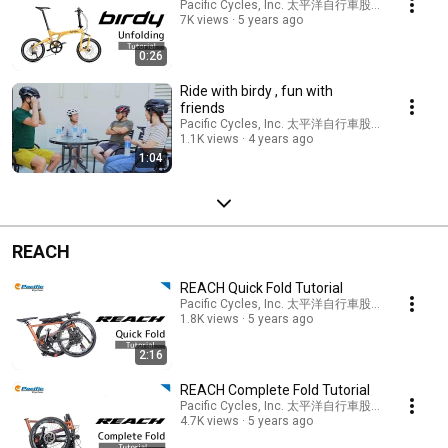
Pacific Cycles, Inc. 太平洋自行車股份有限公司
7K views
5 years ago
0:26
Ride with birdy , fun with
friends
Pacific Cycles, Inc. 太平洋自行車股份有限公司
1.1K views
4 years ago
1:04
REACH
REACH Quick Fold Tutorial
Pacific Cycles, Inc. 太平洋自行車股份有限公司
1.8K views
5 years ago
2:16
REACH Complete Fold Tutorial
Pacific Cycles, Inc. 太平洋自行車股份有限公司
4.7K views
5 years ago