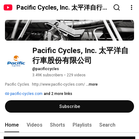
Pacific Cycles, Inc. 太平洋自行車
股份有限公司
Pacific Cycles, Inc. 太平洋自
行車股份有限公司
@pacificcycles
3.49K subscribers
•
229 videos
Pacific Cycles.  http://www.pacific-cycles.com/ 
...more
pacific-cycles.com
and 2 more links
Subscribe
Home
Videos
Shorts
Playlists
Search