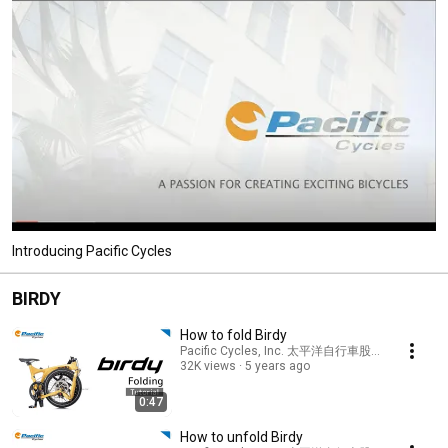
Introducing Pacific Cycles
BIRDY
How to fold Birdy
Pacific Cycles, Inc. 太平洋自行車股份有限公司
32K views
5 years ago
0:47
How to unfold Birdy