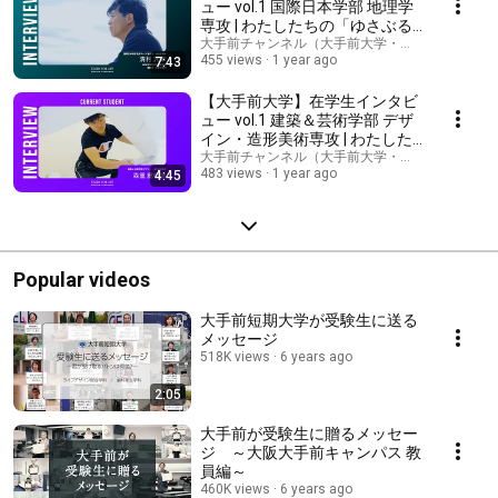
ュー vol.1 国際日本学部 地理学
専攻 | わたしたちの「ゆさぶる
ささる 胸を打つ。」
大手前チャンネル（大手前大学・大手前短期大学
455 views
1 year ago
7:43
【大手前大学】在学生インタビ
ュー vol.1 建築＆芸術学部 デザ
イン・造形美術専攻 | わたした
ちの「ゆさぶる ささる 胸を打
大手前チャンネル（大手前大学・大手前短期大学
483 views
1 year ago
4:45
つ。」
Popular videos
大手前短期大学が受験生に送る
メッセージ
518K views
6 years ago
2:05
大手前が受験生に贈るメッセー
ジ ～大阪大手前キャンパス 教
員編～
460K views
6 years ago