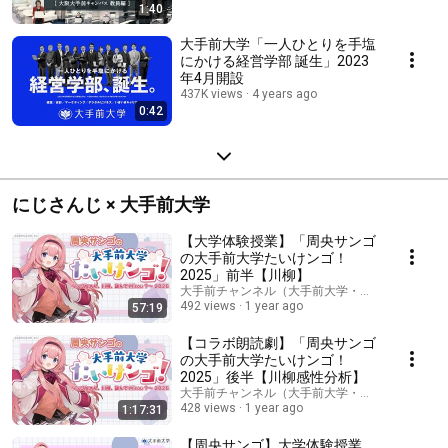
1:40
大手前大学「一人ひとりを手塩
にかける経営学部 誕生」2023
年4月開設
437K views
4 years ago
0:42
にじさんじ × 大手前大学
【大学体験授業】「周央サンゴ
の大手前大学たいけンゴ！
2025」前半【川柳】
大手前チャンネル（大手前大学・大手前短期大学
492 views
1 year ago
57:19
【コラボ朗読劇】「周央サンゴ
の大手前大学たいけンゴ！
2025」後半【川柳感性分析】
大手前チャンネル（大手前大学・大手前短期大学
428 views
1 year ago
1:17:31
【周央サンゴ】大学体験授業