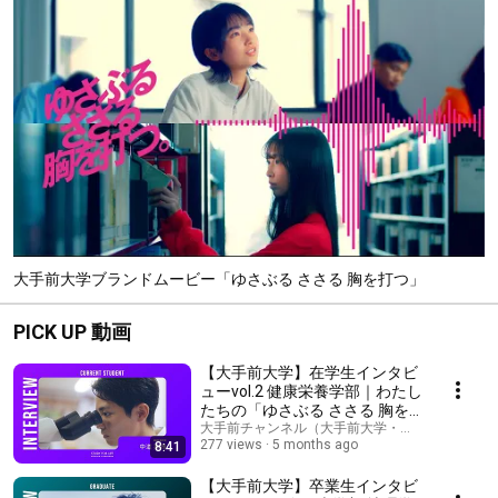
大手前大学ブランドムービー「ゆさぶる ささる 胸を打つ」
PICK UP 動画
【大手前大学】在学生インタビ
ューvol.2 健康栄養学部｜わたし
たちの「ゆさぶる ささる 胸を
打つ。」
大手前チャンネル（大手前大学・大手前短期大学
277 views
5 months ago
8:41
【大手前大学】卒業生インタビ