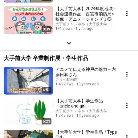
【大手前大学】2024年度地域・
社会連携作品 西宮市消防局×
映像・アニメーションゼミ③
大手前チャンネル（大手前大学・大手前短期大学
191 views
1 year ago
0:39
大手前大学 卒業制作展・学生作品
アニメで伝える神戸の魅力－内
藤日和さん
こうべ動画館
1.4K views
13 years ago
4:51
【大手前大学】学生作品
「uncle and girl」
大手前チャンネル（大手前大学・大手前短期大学
1.3K views
14 years ago
6:23
【大手前大学】学生作品「Type
Old」