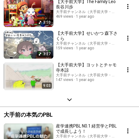
【大手前大学】The Family Leo
長谷川歩
大手前チャンネル（大手前大学・大手前短期大学
469 views
1 year ago
3:10
【大手前大学】せいかつ 森下さ
くら
大手前チャンネル（大手前大学・大手前短期大学
159 views
1 year ago
3:27
【大手前大学】ヨットとチャモ
寺本諒
大手前チャンネル（大手前大学・大手前短期大学
147 views
1 year ago
9:03
大手前の本気のPBL
産学連携PBL N0.1 経営学とPBL
で成長しよう！
大手前チャンネル（大手前大学・大手前短期大学