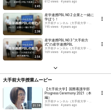
612 views
4 years ago
3:45
産学連携PBL N0.2 企業と一緒に
学ぼう！
大手前チャンネル（大手前大学・大手前短期大学
195 views
4 years ago
2:38
産学連携PBL N0.3 “大手前方
式”の産学連携PBL
大手前チャンネル（大手前大学・大手前短期大学
169 views
4 years ago
2:54
大手前大学授業ムービー
【大手前大学】国際看護学部
Progress Ceremony 2021（本
編）
大手前チャンネル（大手前大学・大手前短期大学
560 views
4 years ago
31:19