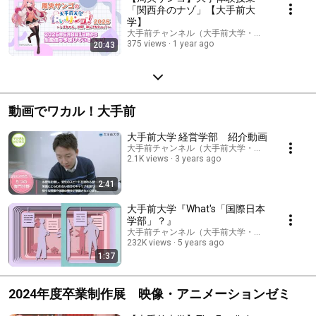
「関西弁のナゾ」【大手前大
学】
大手前チャンネル（大手前大学・大手前短期大学
375 views
1 year ago
20:43
動画でワカル！大手前
大手前大学 経営学部 紹介動画
大手前チャンネル（大手前大学・大手前短期大学
2.1K views
3 years ago
2:41
大手前大学『What's「国際日本
学部」？』
大手前チャンネル（大手前大学・大手前短期大学
232K views
5 years ago
1:37
2024年度卒業制作展 映像・アニメーションゼミ