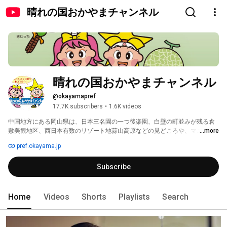
晴れの国おかやまチャンネル
晴れの国おかやまチャンネル
@okayamapref
17.7K subscribers
•
1.6K videos
中国地方にある岡山県は、日本三名園の一つ後楽園、白壁の町並みが残る倉
敷美観地区、西日本有数のリゾート地蒜山高原などの見どころや、マスカッ
...more
トや白桃などのおいしい果物、瀬戸内の新鮮な海の幸など、魅力がいっぱ
pref.okayama.jp
い。 
Subscribe
Home
Videos
Shorts
Playlists
Search