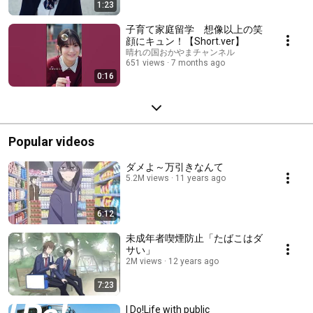
1:23
子育て家庭留学 想像以上の笑
顔にキュン！【Short.ver】
晴れの国おかやまチャンネル
651 views
7 months ago
0:16
Popular videos
ダメよ～万引きなんて
5.2M views
11 years ago
6:12
未成年者喫煙防止「たばこはダ
サい」
2M views
12 years ago
7:23
I Do!Life with public