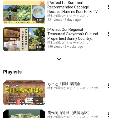
[Perfect for Summer!
Recommended Cabbage
Recipes] Hare no Kuni Iki-Iki TV
(8/2/Reiwa 8)
晴れの国おかやまチャンネル
221 views
6 days ago
4:01
[Protect Our Regional
Treasures! Okayama's Cultural
Properties] Sunny Country
Lively TV (7/26/2026)
晴れの国おかやまチャンネル
190 views
2 weeks ago
4:01
Playlists
もっと！岡山県議会
晴れの国おかやまチャンネル · Playlist
1
美作岡山道路（飯岡地区）
晴れの国おかやまチャンネル · Playlist