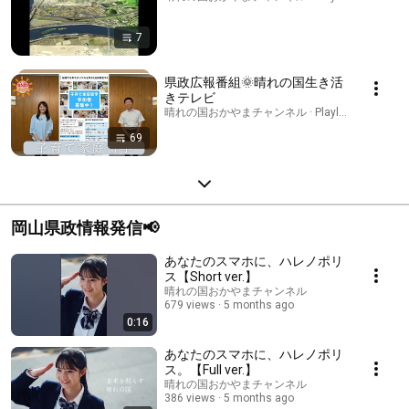
7
県政広報番組🌞晴れの国生き活
きテレビ
晴れの国おかやまチャンネル · Playlist
69
岡山県政情報発信📢
あなたのスマホに、ハレノポリ
ス【Short ver.】
晴れの国おかやまチャンネル
679 views
5 months ago
0:16
あなたのスマホに、ハレノポリ
ス。【Full ver.】
晴れの国おかやまチャンネル
386 views
5 months ago