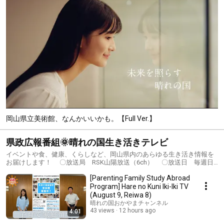
岡山県立美術館、なんかいいかも。【Full Ver.】
県政広報番組🌞晴れの国生き活きテレビ
イベントや食、健康、くらしなど、岡山県内のあらゆる生き活き情報を
お届けします！ 〇放送局 RSK山陽放送（6ch） 〇放送日 毎週日
曜日 午前11時25分～ （再放送：毎週金曜日 午前11時25分）、（再々
[Parenting Family Study Abroad
放送：毎週金曜日 午後10時54分） ※放送日時は変更になる場合があ
ります。
Program] Hare no Kuni Iki-Iki TV
(August 9, Reiwa 8)
晴れの国おかやまチャンネル
43 views
12 hours ago
4:01