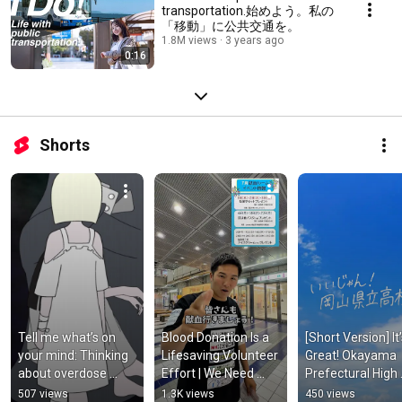
transportation.始めよう。私の
「移動」に公共交通を。
1.8M views
3 years ago
0:16
Shorts
Tell me what’s on 
Blood Donation Is a 
[Short Version] It’
your mind: Thinking 
Lifesaving Volunteer 
Great! Okayama 
about overdose 
Effort | We Need 
Prefectural High 
(over-the-counter 
Your Help! [Okayama 
Schools
507 views
1.3K views
450 views