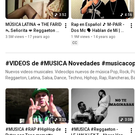
3:52
4:56
MÚSICA LATINA ➜ THE FARID 
Rap en Español 🎵 M-PAIR - 
👠 Señorita 💋 Reggaeton 
Dos Mc 🗣 Hablan de Mí | 
Music 🎧
Ciberactivos
3.5M views
•
17 years ago
1.9M views
•
14 years ago
CC
#VIDEOS de #MUSICA Novedades #musicacop
Nuevos videos musicales. Videoclips nuevos de música Pop, Rock, Po
Reggaeton, Latina, Salsa, Dance, Techno, Hiphop, Rap, Rancheras, 
Villancicos, Navidad, Folklore, Reggae... y mucho más. Todos los esti
artistas y bandas aquí. "Oido2007 Videos de Música" es un Canal de 
3:25
3:08
#MUSICA #RAP #HipHop de 
#MUSICA #Reggaeton - 