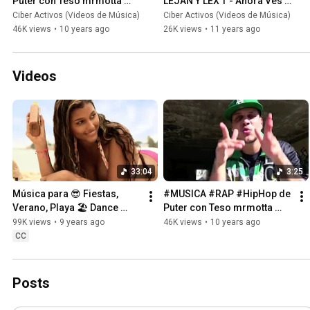
Puter con Teso mrmotta 
LEJAN Y LEX T - Ahora Ves 
"Sigo Activo" - Promociona 
#musicacopyleft 
Ciber Activos (Videos de Música)
Ciber Activos (Videos de Música)
Ciberactivos
#Videoclip promo 
46K views
•
10 years ago
26K views
•
11 years ago
Ciberactivos
Videos
33:04
3:25
Música para 😎 Fiestas, 
#MUSICA #RAP #HipHop de 
Verano, Playa 🏖 Dance 
Puter con Teso mrmotta 
Music Mix #ciberactivos
"Sigo Activo" - Promociona 
99K views
•
9 years ago
46K views
•
10 years ago
Ciberactivos
CC
Posts