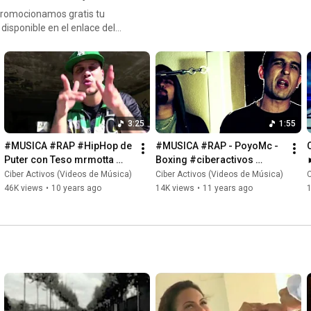
promocionamos gratis tu
disponible en el enlace del
nado se publicará en nuestro
Canal y entrará en nuestro Programa de Promoción de Videos de Música Rap Hip Hop. Oido2007
3:25
1:55
#MUSICA #RAP #HipHop de 
#MUSICA #RAP - PoyoMc - 
Puter con Teso mrmotta 
Boxing #ciberactivos 
"Sigo Activo" - Promociona 
#Videoclip Promociona 
Ciber Activos (Videos de Música)
Ciber Activos (Videos de Música)
C
Ciberactivos
Ciberactivos
46K views
•
10 years ago
14K views
•
11 years ago