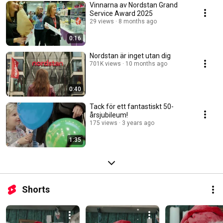
Vinnarna av Nordstan Grand
Service Award 2025
29 views
8 months ago
0:16
Nordstan är inget utan dig
701K views
10 months ago
0:40
Tack för ett fantastiskt 50-
årsjubileum!
175 views
3 years ago
1:35
Shorts