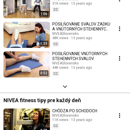
31K views
13 years ago
CC
1:06
POSILŇOVANIE SVALOV ZADKU
A VNÚTORNÝCH STEHENNÝCH
SVALOV
NIVEASlovensko
48K views
13 years ago
1:33
CC
POSILŇOVANIE VNÚTORNÝCH
STEHENNÝCH SVALOV
NIVEASlovensko
44K views
13 years ago
0:52
CC
NIVEA fitness tipy pre každý deň
CHÔDZA PO SCHODOCH
NIVEASlovensko
11K views
13 years ago
CC