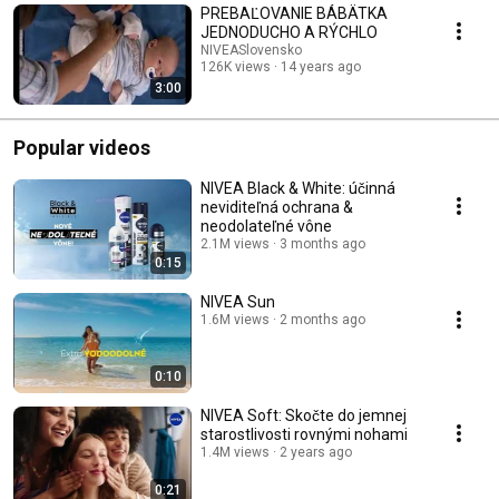
PREBAĽOVANIE BÁBÄTKA
JEDNODUCHO A RÝCHLO
NIVEASlovensko
126K views
14 years ago
3:00
Popular videos
NIVEA Black & White: účinná
neviditeľná ochrana &
neodolateľné vône
2.1M views
3 months ago
0:15
NIVEA Sun
1.6M views
2 months ago
0:10
NIVEA Soft: Skočte do jemnej
starostlivosti rovnými nohami
1.4M views
2 years ago
0:21