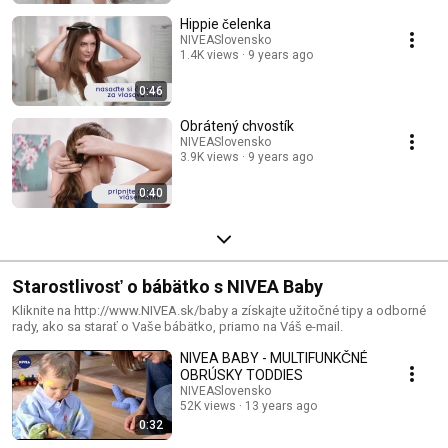
Hippie čelenka
NIVEASlovensko
1.4K views
9 years ago
0:46
Obrátený chvostík
NIVEASlovensko
3.9K views
9 years ago
0:40
Starostlivosť o bábätko s NIVEA Baby
Kliknite na http://www.NIVEA.sk/baby a získajte užitočné tipy a odborné
rady, ako sa starať o Vaše bábätko, priamo na Váš e-mail.
NIVEA BABY - MULTIFUNKČNÉ
OBRÚSKY TODDIES
NIVEASlovensko
52K views
13 years ago
0:32