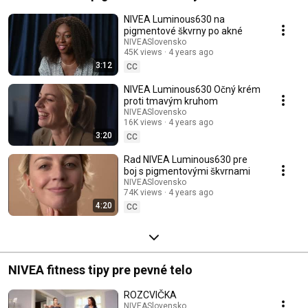
NIVEA Luminous630 na
pigmentové škvrny po akné
NIVEASlovensko
45K views
4 years ago
3:12
CC
NIVEA Luminous630 Očný krém
proti tmavým kruhom
NIVEASlovensko
16K views
4 years ago
3:20
CC
Rad NIVEA Luminous630 pre
boj s pigmentovými škvrnami
NIVEASlovensko
74K views
4 years ago
4:20
CC
NIVEA fitness tipy pre pevné telo
ROZCVIČKA
NIVEASlovensko