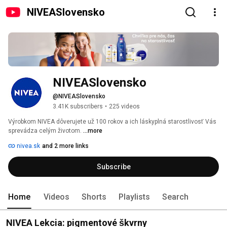
NIVEASlovensko
NIVEASlovensko
@NIVEASlovensko
3.41K subscribers
•
225 videos
Výrobkom NIVEA dôverujete už 100 rokov a ich láskyplná starostlivosť Vás 
sprevádza celým životom. 
...more
nivea.sk
and 2 more links
Subscribe
Home
Videos
Shorts
Playlists
Search
NIVEA Lekcia: pigmentové škvrny