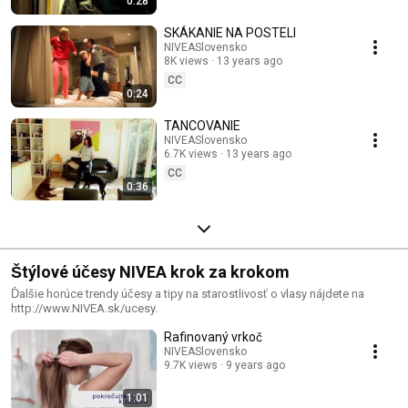
0:28
SKÁKANIE NA POSTELI
NIVEASlovensko
8K views
13 years ago
CC
0:24
TANCOVANIE
NIVEASlovensko
6.7K views
13 years ago
CC
0:36
Štýlové účesy NIVEA krok za krokom
Ďalšie horúce trendy účesy a tipy na starostlivosť o vlasy nájdete na
http://www.NIVEA.sk/ucesy.
Rafinovaný vrkoč
NIVEASlovensko
9.7K views
9 years ago
1:01