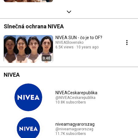
Slnečná ochrana NIVEA
NIVEA SUN - čo je to OF?
NIVEASlovensko
6.5K views
10 years ago
0:40
NIVEA
NIVEACeskarepublika
@NIVEACeskarepublika
10.8K subscribers
niveamagyarorszag
@niveamagyarorszag
11.7K subscribers