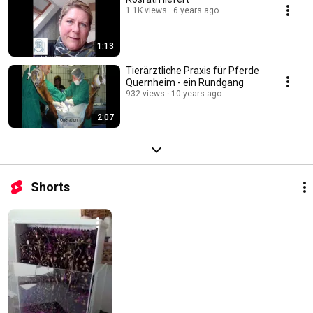
1.1K views
6 years ago
1:13
Tierärztliche Praxis für Pferde
Quernheim - ein Rundgang
932 views
10 years ago
2:07
Shorts