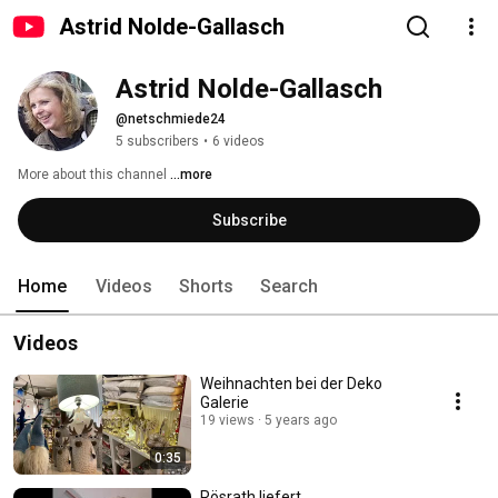
Astrid Nolde-Gallasch
Astrid Nolde-Gallasch
@netschmiede24
5 subscribers
•
6 videos
More about this channel
...more
Subscribe
Home
Videos
Shorts
Search
Videos
Weihnachten bei der Deko
Galerie
19 views
5 years ago
0:35
Rösrath liefert