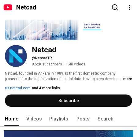
Netcad
Netcad
@NetcadTR
8.52K subscribers
•
1.4K videos
Netcad, founded in Ankara in 1989, is the first domestic company 
pioneering to the digitalization of spatial data. Having been developed by 
...more
the common contribution of Turkish engineers, academicians, and the 
netcad.com
and 4 more links
users, Netcad is located at the core of spatial data ecosystem. 
Subscribe
Home
Videos
Playlists
Posts
Search