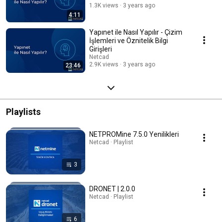
1.3K views
3 years ago
4:11
Yapınet ile Nasıl Yapılır - Çizim
İşlemleri ve Öznitelik Bilgi
Girişleri
Netcad
2.9K views
3 years ago
23:46
Playlists
NETPROMine 7.5.0 Yenilikleri
Netcad · Playlist
3
DRONET | 2.0.0
Netcad · Playlist
6