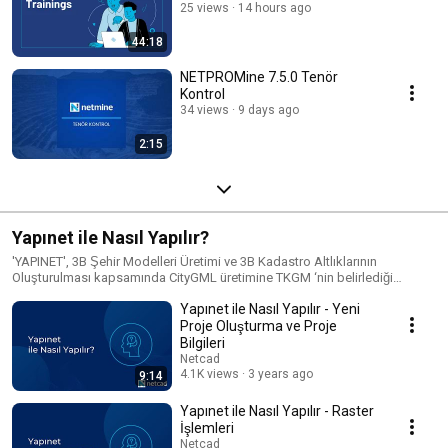
25 views
14 hours ago
44:18
NETPROMine 7.5.0 Tenör
Kontrol
34 views
9 days ago
2:15
Yapınet ile Nasıl Yapılır?
'YAPINET', 3B Şehir Modelleri Üretimi ve 3B Kadastro Altlıklarının
Oluşturulması kapsamında CityGML üretimine TKGM ‘nin belirlediği
mevzuatlarla tam uyumlu olarak çözüm üretir.
Yapınet ile Nasıl Yapılır - Yeni
Proje Oluşturma ve Proje
Bilgileri
Netcad
4.1K views
3 years ago
9:14
Yapınet ile Nasıl Yapılır - Raster
İşlemleri
Netcad