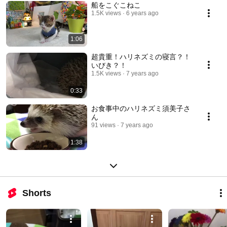
船をこぐこねこ
1.5K views
6 years ago
1:06
超貴重！ハリネズミの寝言？！
いびき？！
1.5K views
7 years ago
0:33
お食事中のハリネズミ須美子さ
ん
91 views
7 years ago
1:38
Shorts