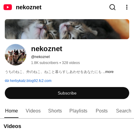
nekoznet
nekoznet
@nekoznet
1.8K subscribers
•
328 videos
うちのねこ、外のねこ、ねこと暮らすしあわせをあなたにも 
...more
herbykatz.blog92.fc2.com
Subscribe
Home
Videos
Shorts
Playlists
Posts
Search
Videos