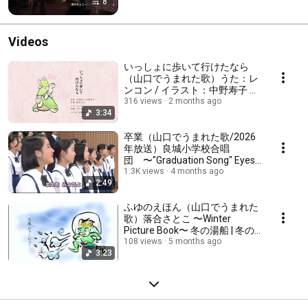
8
Videos
いっしょに歩いて行けたなら
（山口でうまれた歌）うた：レ
ンコン / イラスト：中野寿子 〜
Under the Same Sky〜
316 views
2 months ago
3:34
Thalidomider #薬害サリドマイ
ド
卒業（山口でうまれた歌/2026
年放送）良城小学校合唱
団 〜"Graduation Song" Eyes
on Tomorrow〜 卒業ソング | 目
1.3K views
4 months ago
2:49
をあけて前を見ようよ | 合唱曲
ふゆのえほん（山口でうまれた
歌）落合さとこ 〜Winter
Picture Book〜 冬の湯船 | 冬の
お布団 | 冬の北風 | 冬のお鍋
108 views
5 months ago
3:23