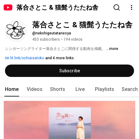
落合さとこ & 猫髭うたたね舎
落合さとこ & 猫髭うたたね舎
@nekohigeutatanesya
453 subscribers
•
194 videos
シンガーソングライター落合さとこに関係する動画を掲載。 
...more
lit.link/ochiaisatoko
and 4 more links
Subscribe
Home
Videos
Shorts
Live
Playlists
Search