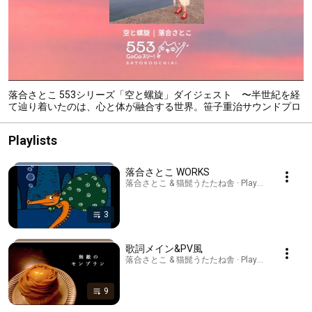
落合さとこ 553シリーズ「空と螺旋」ダイジェスト 〜半世紀を経
て辿り着いたのは、心と体が融合する世界。笹子重治サウンドプロ
デュース〜
Playlists
落合さとこ WORKS
落合さとこ & 猫髭うたたね舎 · Playlist
3
歌詞メイン&PV風
落合さとこ & 猫髭うたたね舎 · Playlist
9