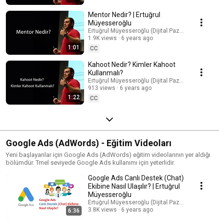
Mentor Nedir? | Ertuğrul
Müyesseroğlu
Ertuğrul Müyesseroğlu (Dijital Pazarlama Uzman
1.9K views
6 years ago
1:01
CC
Kahoot Nedir? Kimler Kahoot
Kullanmalı?
Ertuğrul Müyesseroğlu (Dijital Pazarlama Uzman
913 views
6 years ago
1:22
CC
Google Ads (AdWords) - Eğitim Videoları
Yeni başlayanlar için Google Ads (AdWords) eğitim videolarının yer aldığı
bölümdür. Tmel seviyede Google Ads kullanımı için yeterlidir.
Google Ads Canlı Destek (Chat)
Ekibine Nasıl Ulaşılır? | Ertuğrul
Müyesseroğlu
Ertuğrul Müyesseroğlu (Dijital Pazarlama Uzman
3.8K views
6 years ago
6:36