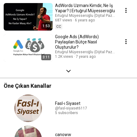
AdWords Uzmanı Kimdir, Ne İş
Yapar? | Ertuğrul Müyesseroğlu
Ertuğrul Müyesseroğlu (Dijital Pazarlama Uzman
687 views
6 years ago
1:53
CC
Google Ads (AdWords)
Paylaşılan Bütçe Nasıl
Oluşturulur?
Ertuğrul Müyesseroğlu (Dijital Pazarlama Uzman
1.2K views
7 years ago
3:11
Öne Çıkan Kanallar
Fasl-ı Siyaset
@fasl-siyaset6117
5 subscribers
canoww