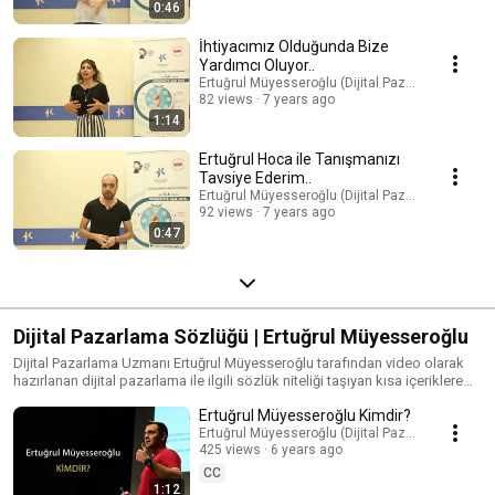
0:46
İhtiyacımız Olduğunda Bize
Yardımcı Oluyor..
Ertuğrul Müyesseroğlu (Dijital Pazarlama Uzman
82 views
7 years ago
1:14
Ertuğrul Hoca ile Tanışmanızı
Tavsiye Ederim..
Ertuğrul Müyesseroğlu (Dijital Pazarlama Uzman
92 views
7 years ago
0:47
Dijital Pazarlama Sözlüğü | Ertuğrul Müyesseroğlu
Dijital Pazarlama Uzmanı Ertuğrul Müyesseroğlu tarafından video olarak
hazırlanan dijital pazarlama ile ilgili sözlük niteliği taşıyan kısa içeriklere
buradan ulaşabilirsiniz. Konular Dijital Pazarlama Google Ads (AdWords)
Ertuğrul Müyesseroğlu Kimdir?
Yeni Medya Sosyal Medya İnternet Reklamcılığı SEO (Arama Motoru
Ertuğrul Müyesseroğlu (Dijital Pazarlama Uzman
Optimizasyonu) Kişisel Markalaşma Markalaşma
425 views
6 years ago
CC
1:12