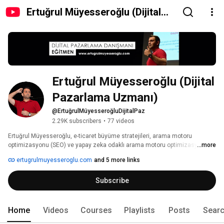
Ertuğrul Müyesseroğlu (Dijital
Pazarlama Uzmanı)
Ertuğrul Müyesseroğlu (Dijital 
Pazarlama Uzmanı)
@ErtuğrulMüyesseroğluDijitalPaz
2.29K subscribers
•
77 videos
Ertuğrul Müyesseroğlu, e-ticaret büyüme stratejileri, arama motoru 
optimizasyonu (SEO) ve yapay zeka odaklı arama motoru optimizasyonu 
...more
(GEO) alanlarında uzmanlaşmış bir dijital pazarlama stratejistidir. Sektörel 
ertugrulmuyesseroglu.com
and 5 more links
birikimini ve teorik bilgisini küresel eğitim platformu Udemy, profesyonel 
ağlar ve dijital yayınlar üzerinden topluluklarla paylaşmaktadır. 
Subscribe
Home
Videos
Courses
Playlists
Posts
Sear