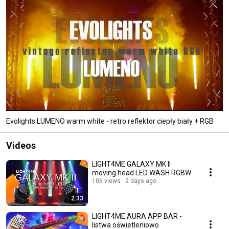
Evolights LUMENO warm white - retro reflektor ciepły biały + RGB
Videos
LIGHT4ME GALAXY MK II
moving head LED WASH RGBW
106 views
2 days ago
2:33
LIGHT4ME AURA APP BAR -
listwa oświetleniowo