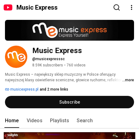
Music Express
Music Express
@musicexpresssc
8.59K subscribers
•
760 videos
Music Express – największy sklep muzyczny w Polsce oferujący 
najwyższej klasy oświetlenie sceniczne, głowice ruchome, reflektory PAR, 
...more
belki LED, efekty świetlne, oświetlenie dyskotekowe i efekty disco, lasery, 
musicexpress.pl
and 2 more links
sterowniki DMX, nagłośnienie estradowe, kolumny głośnikowe, subwoofery, 
miksery audio, miksery DJ-skie, mikrofony dynamiczne i pojemnościowe, 
Subscribe
słuchawki studyjne, sprzęt studyjny, sprzęt DJ-ski, wytwornice dymu, 
wytwornice baniek, wytwornice iskier, statywy, stanowiska DJ, case'y, 
pokrowce, akcesoria oraz instrumenty muzyczne. 
Home
Videos
Playlists
Search