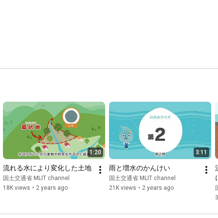
1:20
3:11
流れる水により変化した土地
雨と増水のかんけい
国土交通省 MLIT channel
国土交通省 MLIT channel
18K views
•
2 years ago
21K views
•
2 years ago