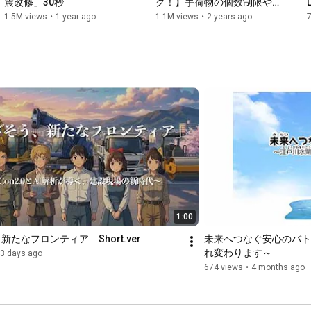
震改修」30秒
ク！】手荷物の個数制限や液
体物持込のルールを確認しま
w
1.5M views
•
1 year ago
1.1M views
•
2 years ago
しょう！（保安検査）
1:00
たなフロンティア　Short.ver
未来へつなぐ安心のバト
れ変わります～
3 days ago
674 views
•
4 months ago