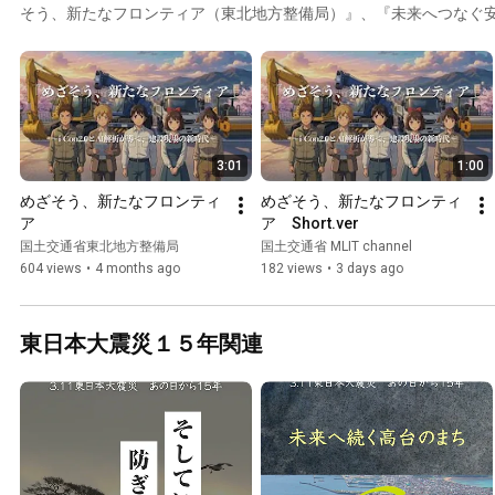
そう、新たなフロンティア（東北地方整備局）』、『未来へつなぐ安
門 が生まれ変わります～（関東地方整備局）』を選定しました！ぜ
3:01
1:00
めざそう、新たなフロンティ
めざそう、新たなフロンティ
ア
ア　Short.ver
国土交通省東北地方整備局
国土交通省 MLIT channel
604 views
•
4 months ago
182 views
•
3 days ago
東日本大震災１５年関連