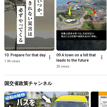
10. Prepare for that day
09 A town on a hill that 
leads to the future
1.9K views
2K views
国交省政策チャンネル