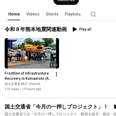
Home
Videos
Shorts
Playlists
令和８年熊本地震関連動画
Play all
1:22
Frontline of Infrastructure 
Recovery in Kumamoto (As 
of August 7)
国土交通省 MLIT channel
175 views
•
15 hours ago
国土交通省「今月の一押しプロジェクト」！
国土交通省では「今月の一押しプロジェクト」動画を毎月、発信・