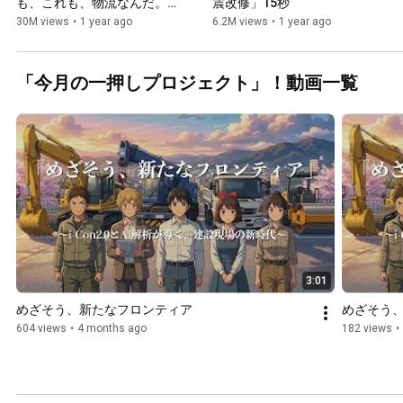
も、これも、物流なんだ。」
震改修」15秒
110秒
30M views
•
1 year ago
6.2M views
•
1 year ago
「今月の一押しプロジェクト」！動画一覧
3:01
めざそう、新たなフロンティア
めざそう、新
604 views
•
4 months ago
182 views
•