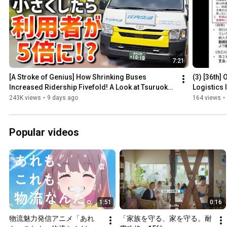
7:21
[A Stroke of Genius] How Shrinking Buses 
(3) [36th] 
Increased Ridership Fivefold! A Look at Tsuruoka 
Logistics 
City's ...
Standard..
243K views
•
9 days ago
164 views
•
Popular videos
1:51
0:16
物流魅力発信アニメ「あれ
「家族を守る、家を守る。耐