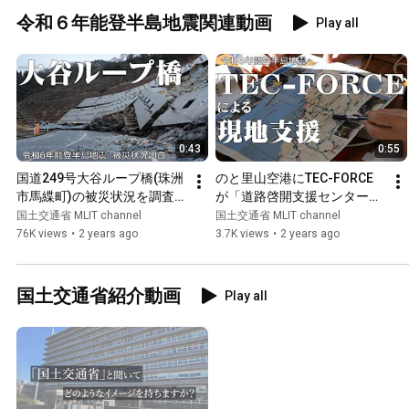
令和６年能登半島地震関連動画
Play all
0:43
0:55
国道249号大谷ループ橋(珠洲
のと里山空港にTEC-FORCE
市馬緤町)の被災状況を調査
が「道路啓開支援センター」
【令和6年能登半島地震　被
を開設【令和6年能登半島地
国土交通省 MLIT channel
国土交通省 MLIT channel
災状況調査】
震　災害対策支援】
76K views
•
2 years ago
3.7K views
•
2 years ago
国土交通省紹介動画
Play all