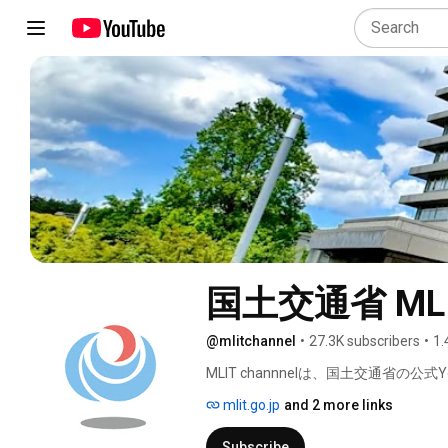
国土交通省 MLIT
@mlitchannel
•
27.3K subscribers
•
1.
MLIT channnelは、国土交通省の公式
mlit.go.jp
and 2 more links
Subscribe