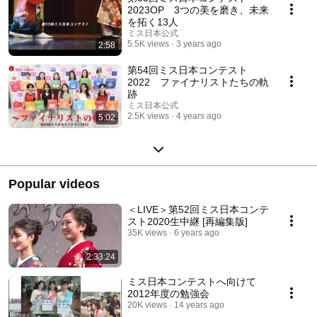
2023OP 3つの美を磨き、未来
を拓く13人
ミス日本公式
5.5K views
3 years ago
2:58
第54回ミス日本コンテスト
2022 ファイナリストたちの軌
跡
ミス日本公式
2.5K views
4 years ago
5:02
Popular videos
＜LIVE＞第52回ミス日本コンテ
スト2020生中継 [再編集版]
35K views
6 years ago
2:33:24
ミス日本コンテストへ向けて
2012年度の勉強会
20K views
14 years ago