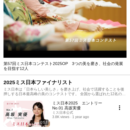
第57回ミス日本コンテスト2025OP 3つの美を磨き、社会の発展
を目指す12人
2025ミス日本ファイナリスト
ミス日本は「日本らしい美しさ」を磨き上げ、社会で活躍することを後
押しする日本最高峰の美のコンテストです。 全国から選ばれた12名のフ
ァイナリストは、4か月28項目にも及ぶ勉強会を無償で受講し、内面.外
ミス日本2025 エントリー
見.行動の3つの美を磨いています。 2025年1月27日(月)のコンテストに
て、ミス日本が誕生します。
No.01 高坂実優
ミス日本公式
3.8K views
1 year ago
0:57