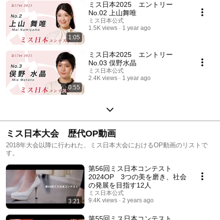
ミス日本2025 エントリー
No.02 上山舞唯
ミス日本公式
1.5K views
1 year ago
1:05
ミス日本2025 エントリー
No.03 俣野水晶
ミス日本公式
2.4K views
1 year ago
0:55
ミス日本大会 歴代OP動画
2018年大会以降に行われた、ミス日本大会におけるOP動画のリストで
す。
第56回ミス日本コンテスト
2024OP 3つの美を磨き、社会
の発展を目指す12人
ミス日本公式
9.4K views
2 years ago
3:21
第55回ミス日本コンテスト